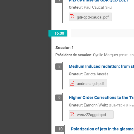
Orateur
:
Paul Caucal
(
BNL
)
gdr-qcd-caucal.pdf
16:30
Session 1
Président de session
:
Cyrille Marquet
(
CPHT - Eco
Medium induced radiation: from s
8
Orateur
:
Carlota Andrés
andresc_gdr.pdf
Higher Order Corrections to the 
9
Orateur
:
Eamonn Weitz
(
SUBATECH, Univers
weitz22aggdrqcd.pdf
Polarization of jets in the glasma
10