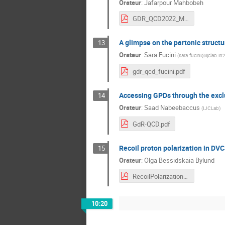
Orateur
:
Jafarpour Mahbobeh
GDR_QCD2022_MJ.pdf
A glimpse on the partonic structu
13
Orateur
:
Sara Fucini
(
sara.fucini@ijclab.in
gdr_qcd_fucini.pdf
Accessing GPDs through the excl
14
Orateur
:
Saad Nabeebaccus
(
IJCLab
)
GdR-QCD.pdf
Recoil proton polarization in DVC
15
Orateur
:
Olga Bessidskaia Bylund
RecoilPolarization.pdf
10:20