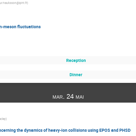
ur.hauksson@ipht.fr
)
on-meson fluctuations
Reception
Dinner
mar. 24 mai
clay
)
 concerning the dynamics of heavy-ion collisions using EPOS and PHSD