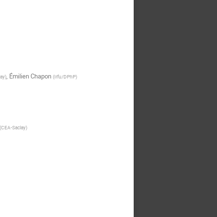
,
Émilien Chapon
say
)
(
Irfu/DPhP
)
(
CEA-Saclay
)