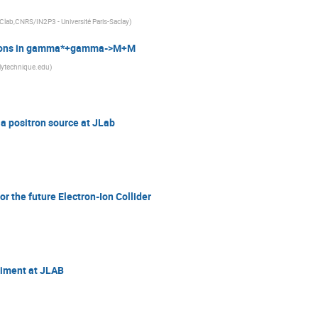
Clab,CNRS/IN2P3 - Université Paris-Saclay
)
ections in gamma*+gamma->M+M
ytechnique.edu
)
 a positron source at JLab
r the future Electron-Ion Collider
riment at JLAB