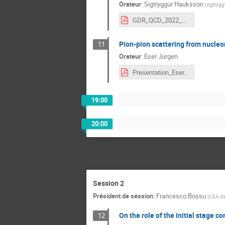
Orateur
:
Sigtryggur Hauksson
(
sigtrygg
GDR_QCD_2022_hauksson.pdf
Pion-pion scattering from nucle
11
Orateur
:
Eser Jürgen
Presentation_Eser.pdf
19:00
20:00
Session 2
Président de session
:
Francesco Bossu
(
CEA-Sa
On the role of the initial stage
12