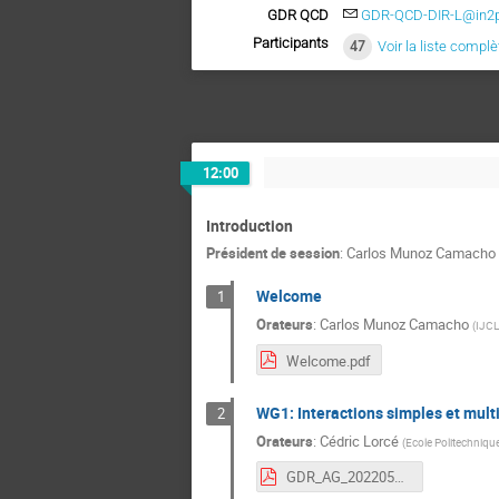
GDR QCD
GDR-QCD-DIR-L@in2p
Participants
47
Voir la liste complè
12:00
Introduction
Président de session
:
Carlos Munoz Camacho
Welcome
1
Orateurs
:
Carlos Munoz Camacho
(
IJCL
Welcome.pdf
WG1: Interactions simples et mult
2
Orateurs
:
Cédric Lorcé
(
Ecole Politechniqu
GDR_AG_20220523_V1.pdf