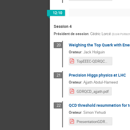
12:10
Session 4
Président de session
:
Cédric Lorcé
(
Ecole Politec
Weighing the Top Quark with Ener
20
Orateur
:
Jack Holguin
TopEEEC-QDRQCD.pdf
Precision Higgs physics at LHC
21
Orateur
:
Ajjath Abdul-Hameed
GDRQCD_ajjath.pdf
QCD threshold resummation for t
22
Orateur
:
Simon Yehudi
PresentationGDR_YSbis.pdf