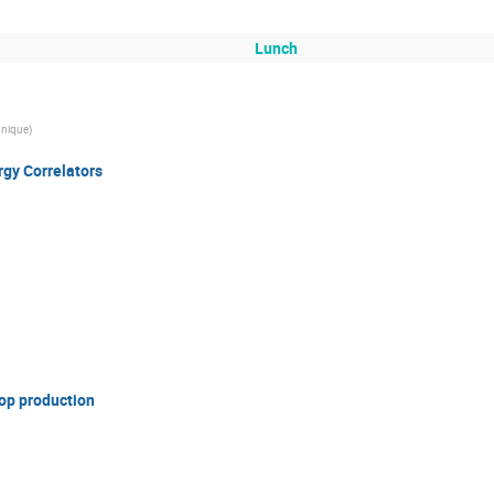
Lunch
hnique
)
gy Correlators
op production