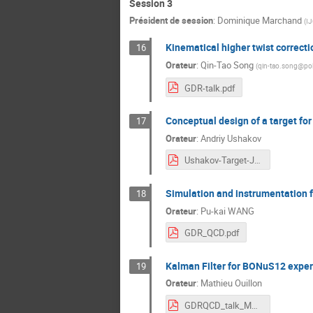
Session 3
Président de session
:
Dominique Marchand
(
IJ
Kinematical higher twist corr
16
Orateur
:
Qin-Tao Song
(
qin-tao.song@pol
GDR-talk.pdf
Conceptual design of a target for
17
Orateur
:
Andriy Ushakov
Ushakov-Target-JLab-e+Source.pdf
Simulation and instrumentation fo
18
Orateur
:
Pu-kai WANG
GDR_QCD.pdf
Kalman Filter for BONuS12 expe
19
Orateur
:
Mathieu Ouillon
GDRQCD_talk_MO.pdf