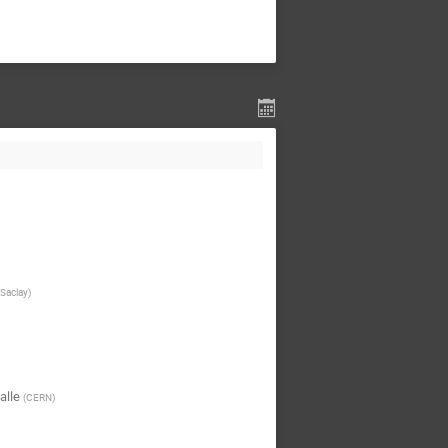
Saclay
)
alle
(
CERN
)