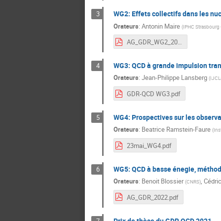
WG2: Effets collectifs dans les n
3
Orateurs
:
Antonin Maire
(
IPHC Strasbourg
AG_GDR_WG2_2022.pdf
WG3: QCD à grande impulsion tra
4
Orateurs
:
Jean-Philippe Lansberg
(
IJCLa
GDR-QCD WG3.pdf
WG4: Prospectives sur les observab
5
Orateurs
:
Beatrice Ramstein-Faure
(
Ins
23mai_WG4.pdf
WG5: QCD à basse énegie, méthod
6
Orateurs
:
Benoit Blossier
,
Cédri
(
CNRS
)
AG_GDR_2022.pdf
Prix de thèse du GDR QCD 2021
7