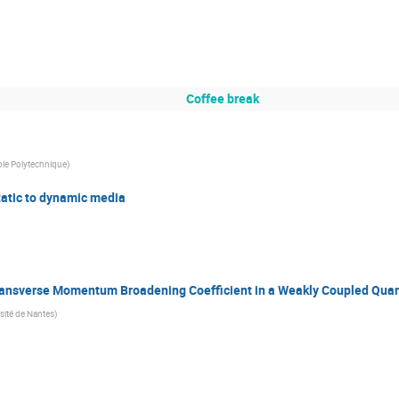
Coffee break
le Polytechnique
)
tatic to dynamic media
Transverse Momentum Broadening Coefficient in a Weakly Coupled Qua
ité de Nantes
)