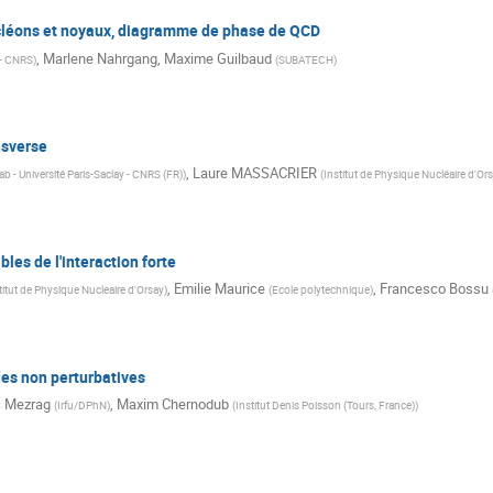
ucléons et noyaux, diagramme de phase de QCD
,
Marlene Nahrgang
,
Maxime Guilbaud
 - CNRS
)
(
SUBATECH
)
nsverse
,
Laure MASSACRIER
b - Université Paris-Saclay - CNRS (FR)
)
(
Institut de Physique Nucléaire d'Or
les de l'interaction forte
,
Emilie Maurice
,
Francesco Bossu
titut de Physique Nucleaire d'Orsay
)
(
Ecole polytechnique
)
es non perturbatives
c Mezrag
,
Maxim Chernodub
(
Irfu/DPhN
)
(
Institut Denis Poisson (Tours, France)
)