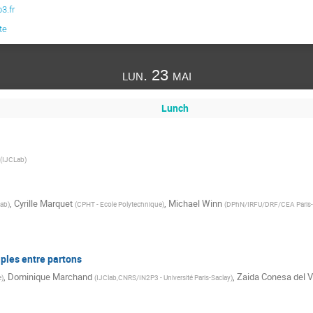
3.fr
te
lun. 23 mai
Lunch
(
IJCLab
)
,
Cyrille Marquet
,
Michael Winn
ab
)
(
CPHT - Ecole Polytechnique
)
(
DPhN/IRFU/DRF/CEA Paris-
iples entre partons
,
Dominique Marchand
,
Zaida Conesa del V
e
)
(
IJClab,CNRS/IN2P3 - Université Paris-Saclay
)