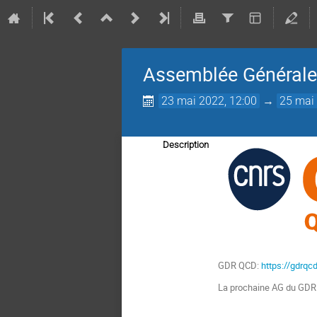
Assemblée Général
23 mai 2022, 12:00
→
25 mai 
Description
GDR QCD:
https://gdrqcd
La prochaine AG du GDR Q