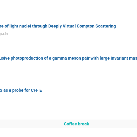
re of light nuclei through Deeply Virtual Compton Scattering
2p3.fr
)
usive photoproduction of a gamma meson pair with large invariant ma
S as a probe for CFF E
Coffee break