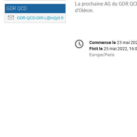
La prochaine AG du GDR QCD 
GDR QCD
d'Oléron.
GDR-QCD-DIR-L@in2p3.fr
Information
Commence le
23 mai 202
Date/Heure
de
Finit le
25 mai 2022, 16:
la
Toutes
Europe/Paris
les
conférence
horaires
sont
en
Europe/Paris