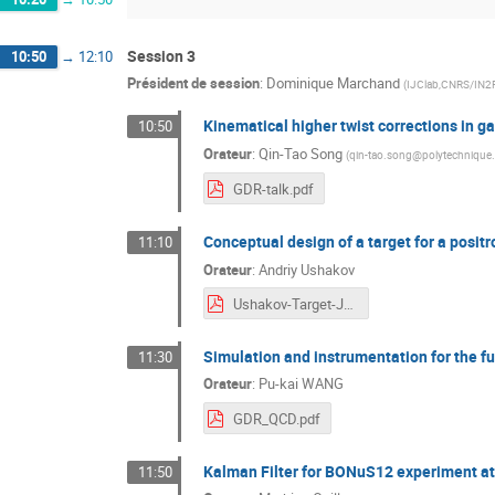
Session 3
10:50
→
12:10
Président de session
:
Dominique Marchand
(
IJClab,CNRS/IN2P3
Kinematical higher twist corrections 
10:50
Orateur
:
Qin-Tao Song
(
qin-tao.song@polytechnique
GDR-talk.pdf
Conceptual design of a target for a posit
11:10
Orateur
:
Andriy Ushakov
Ushakov-Target-JLab-e+Source.pdf
Simulation and instrumentation for the fu
11:30
Orateur
:
Pu-kai WANG
GDR_QCD.pdf
Kalman Filter for BONuS12 experiment a
11:50