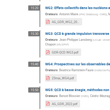
WG2: Effets collectifs dans les nucléons
15:20
Orateurs
:
Antonin Maire
,
M
(
IPHC Strasbourg - CNRS
)
AG_GDR_WG2_2022.pdf
WG3: QCD à grande impulsion transverse
15:30
Orateurs
:
Jean-Philippe Lansberg
(
IJCLab - Univers
Chapon
(
Irfu/DPhP
)
GDR-QCD WG3.pdf
WG4: Prospectives sur les observables de 
15:40
Orateurs
:
Beatrice Ramstein-Faure
(
Institut de Ph
23mai_WG4.pdf
WG5: QCD à basse énegie, méthodes non 
15:50
Orateurs
:
Benoit Blossier
,
Cédric Mezrag
(
CNRS
)
AG_GDR_2022.pdf