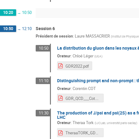
10:20
→
10:50
Session 6
10:50
→
12:10
Président de session
:
Laure MASSACRIER
(
Institut de Physique
La distribution du gluon dans les noyaux à
10:50
Orateur
:
Chloé Léger
(
UGA
)
GDR2022.pdf
Distinguishing prompt and non-prompt : t
11:10
Orateur
:
Corentin COT
GDR_QCD___Cot.pdf
The production of J/psi and psi(2S) as a f
11:30
LHC
Orateur
:
Theraa Tork
(
IJCLab, université paris-saclay
)
TheraaTORK_GDRQCD.pdf