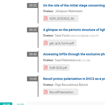
On the role of the initial stage concerni
09:00
Orateur
:
Jafarpour Mahbobeh
GDR_QCD2022_MJ.pdf
A glimpse on the partonic structure of li
09:20
Orateur
:
Sara Fucini
(
sara.fucini@ijclab.in2p3.fr
)
gdr_qcd_fucini.pdf
Accessing GPDs through the exclusive ph
09:40
Orateur
:
Saad Nabeebaccus
(
IJCLab
)
GdR-QCD.pdf
Recoil proton polarization in DVCS as a p
10:00
Orateur
:
Olga Bessidskaia Bylund
RecoilPolarization.pdf
10:20
→
10:50