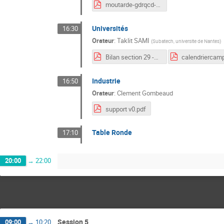
moutarde-gdrqcd-2022-05-24.pdf
Universités
16:30
Orateur
:
Taklit SAMI
(
Subatech, universite de Nantes
)
Bilan section 29 -2020.pdf
Industrie
16:50
Orateur
:
Clement Gombeaud
support v0.pdf
Table Ronde
17:10
20:00
→
22:00
Session 5
09:00
→
10:20