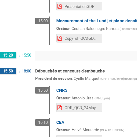
PresentationGDR_YSbis.pdf
Measurement of the Lund jet plane densi
15:00
Orateur
:
Cristian Baldenegro Barrera
(
Laboratoire 
Copy_of_QCDGDR_AssembleeGenerale.pdf
15:20
→
15:50
Débouchés et concours d'embauche
15:50
→
18:00
Président de session
:
Cyrille Marquet
(
CPHT - Ecole Polytechniq
CNRS
15:50
Orateur
:
Antonio Uras
(
IPNL Lyon
)
GDR_QCD_24May2022_Uras.pdf
CEA
16:10
Orateur
:
Hervé Moutarde
(
CEA-IRFU-SPHN
)