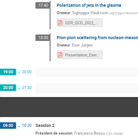
Polarization of jets in the glasma
17:40
Orateur
:
Sigtryggur Hauksson
(
sigtryggur.hauksson
GDR_QCD_2022_hauksson.pdf
Pion-pion scattering from nucleon-meson
18:00
Orateur
:
Eser Jürgen
Presentation_Eser.pdf
19:00
→
20:00
20:00
→
21:30
Session 2
09:00
→
10:20
Président de session
:
Francesco Bossu
(
CEA-Saclay
)