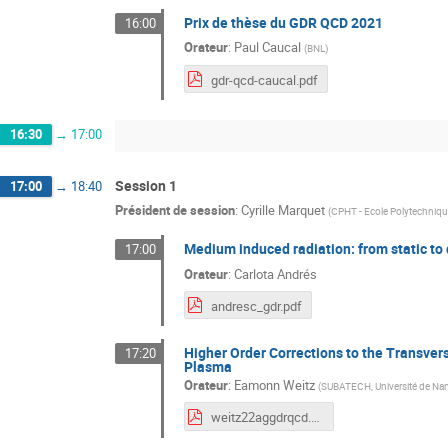
Prix de thèse du GDR QCD 2021
16:00
Orateur
:
Paul Caucal
(
BNL
)
gdr-qcd-caucal.pdf
16:30
→
17:00
Session 1
17:00
→
18:40
Président de session
:
Cyrille Marquet
(
CPHT - Ecole Polytechniq
Medium induced radiation: from static t
17:00
Orateur
:
Carlota Andrés
andresc_gdr.pdf
Higher Order Corrections to the Transve
17:20
Plasma
Orateur
:
Eamonn Weitz
(
SUBATECH, Université de Na
weitz22aggdrqcd.pdf