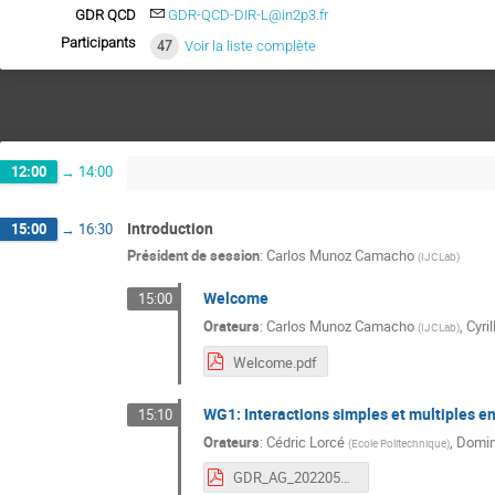
GDR QCD
GDR-QCD-DIR-L@in2p3.fr
Participants
47
Voir la liste complète
12:00
→
14:00
Introduction
15:00
→
16:30
Président de session
:
Carlos Munoz Camacho
(
IJCLab
)
Welcome
15:00
Orateurs
:
Carlos Munoz Camacho
,
Cyri
(
IJCLab
)
Welcome.pdf
WG1: Interactions simples et multiples en
15:10
Orateurs
:
Cédric Lorcé
,
Domin
(
Ecole Politechnique
)
GDR_AG_20220523_V1.pdf