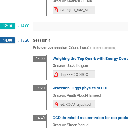
Orateur
:
Mathieu Ouillon
GDRQCD_talk_MO.pdf
12:10
→
14:00
Session 4
14:00
→
15:20
Président de session
:
Cédric Lorcé
(
Ecole Politechnique
)
Weighing the Top Quark with Energy Corre
14:00
Orateur
:
Jack Holguin
TopEEEC-QDRQCD.pdf
Precision Higgs physics at LHC
14:20
Orateur
:
Ajjath Abdul-Hameed
GDRQCD_ajjath.pdf
QCD threshold resummation for top produ
14:40
Orateur
:
Simon Yehudi