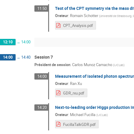
Test of the CPT symmetry via the mass d
11:50
Orateur
:
Romain Schotter
(
Université de Strasbourg,
CPT_Analysis.pdf
12:10
→
14:00
Session 7
14:00
→
14:40
Président de session
:
Carlos Munoz Camacho
(
IJCLab
)
Measurement of isolated photon spectrum 
14:00
Orateur
:
Ran Xu
GDR_rxu.pdf
Next-to-leading order Higgs production in
14:20
Orateur
:
Michael Fucilla
(
IJCLab
)
FucillaTalkGDR.pdf