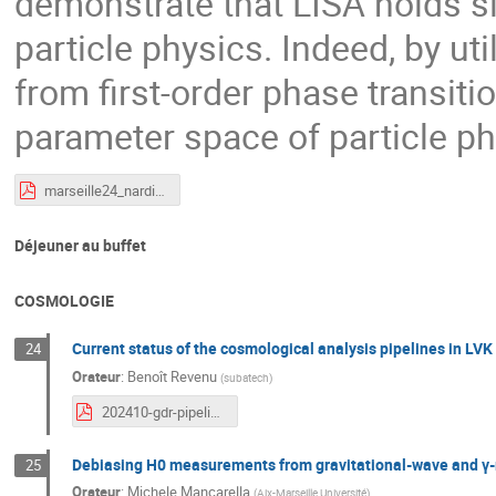
demonstrate that LISA holds si
particle physics. Indeed, by ut
from first-order phase transiti
parameter space of particle p
marseille24_nardini.pdf
Déjeuner au buffet
COSMOLOGIE
Current status of the cosmological analysis pipelines in LVK
24
Orateur
:
Benoît Revenu
(
subatech
)
202410-gdr-pipelines.pdf
Debiasing H0 measurements from gravitational-wave and γ-r
25
Orateur
:
Michele Mancarella
(
Aix-Marseille Université
)