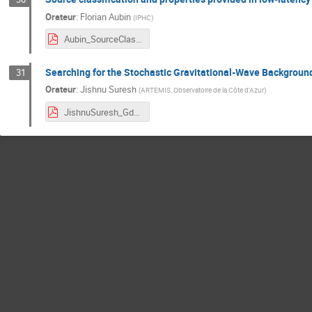
Orateur
:
Florian Aubin
(
IPHC
)
Aubin_SourceClassificationProperties.pdf
Searching for the Stochastic Gravitational-Wave Backgroun
31
Orateur
:
Jishnu Suresh
(
ARTEMIS, Observatoire de la Côte d'Azur
)
JishnuSuresh_GdR.pdf