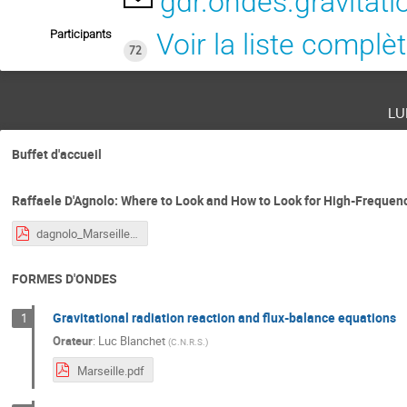
gdr.ondes.gravitat
Participants
Voir la liste complè
72
lu
Buffet d'accueil
Raffaele D'Agnolo: Where to Look and How to Look for High-Frequen
dagnolo_Marseille.pdf
FORMES D'ONDES
Gravitational radiation reaction and flux-balance equations
1
Orateur
:
Luc Blanchet
(
C.N.R.S.
)
Marseille.pdf