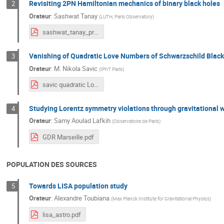
Revisiting 2PN Hamiltonian mechanics of binary black holes
2
Orateur
:
Sashwat Tanay
(
LUTH, Paris Observatory
)
sashwat_tanay_presentation.pdf
Vanishing of Quadratic Love Numbers of Schwarzschild Black
3
Orateur
:
M.
Nikola Savic
(
IPhT Paris
)
savic quadratic Love numbers Marseille 24.pdf
Studying Lorentz symmetry violations through gravitational
4
Orateur
:
Samy Aoulad Lafkih
(
Observatoire de Paris
)
GDR Marseille.pdf
POPULATION DES SOURCES
Towards LISA population study
5
Orateur
:
Alexandre Toubiana
(
Max Planck Institute for Gravitational Physics
)
lisa_astro.pdf