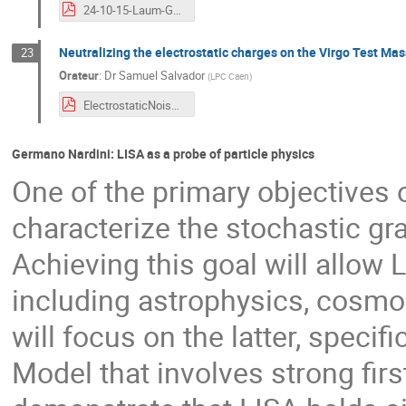
24-10-15-Laum-GdR_GW_Marseille.pdf
Neutralizing the electrostatic charges on the Virgo Test Ma
23
Orateur
:
Dr
Samuel Salvador
(
LPC Caen
)
ElectrostaticNoise_LPCCaen.pdf
Germano Nardini: LISA as a probe of particle physics
One of the primary objectives 
characterize the stochastic g
Achieving this goal will allow 
including astrophysics, cosmol
will focus on the latter, speci
Model that involves strong firs