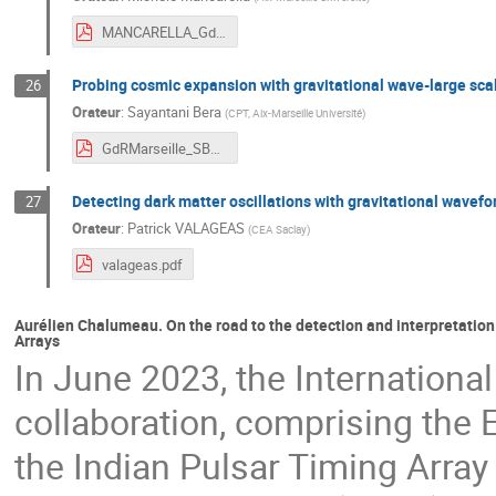
MANCARELLA_GdR.pdf
Probing cosmic expansion with gravitational wave-large scal
26
Orateur
:
Sayantani Bera
(
CPT, Aix-Marseille Université
)
GdRMarseille_SBera.pdf
Detecting dark matter oscillations with gravitational wavef
27
Orateur
:
Patrick VALAGEAS
(
CEA Saclay
)
valageas.pdf
Aurélien Chalumeau. On the road to the detection and interpretation
Arrays
In June 2023, the Internationa
collaboration, comprising the 
the Indian Pulsar Timing Arra