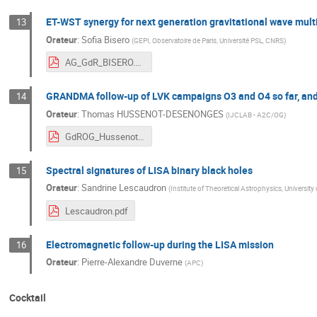
ET-WST synergy for next generation gravitational wave mul
13
Orateur
:
Sofia Bisero
(
GEPI, Observatoire de Paris, Université PSL, CNRS
)
AG_GdR_BISERO.pdf
GRANDMA follow-up of LVK campaigns O3 and O4 so far, and
14
Orateur
:
Thomas HUSSENOT-DESENONGES
(
IJCLAB - A2C/OG
)
GdROG_Hussenot_GRANDMA.pdf
Spectral signatures of LISA binary black holes
15
Orateur
:
Sandrine Lescaudron
(
Institute of Theoretical Astrophysics, Universit
Lescaudron.pdf
Electromagnetic follow-up during the LISA mission
16
Orateur
:
Pierre-Alexandre Duverne
(
APC
)
Cocktail