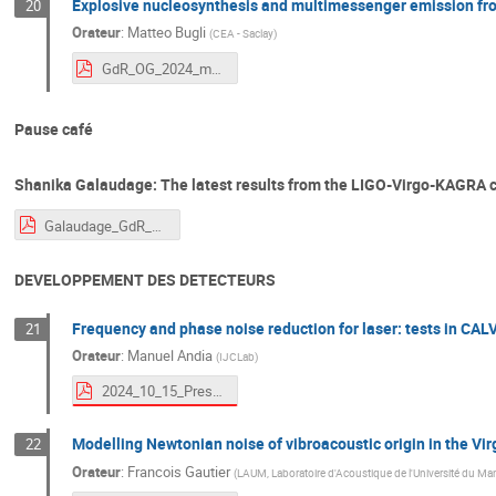
Explosive nucleosynthesis and multimessenger emission fro
20
Orateur
:
Matteo Bugli
(
CEA - Saclay
)
GdR_OG_2024_mbugli.pdf
Pause café
Shanika Galaudage: The latest results from the LIGO-Virgo-KAGRA co
Galaudage_GdR_Marseille_static-version.pdf
DEVELOPPEMENT DES DETECTEURS
Frequency and phase noise reduction for laser: tests in CA
21
Orateur
:
Manuel Andia
(
IJCLab
)
2024_10_15_Presentation_AG_GdR_OG_Manuel_ANDIA.pdf
Modelling Newtonian noise of vibroacoustic origin in the Vir
22
Orateur
:
Francois Gautier
(
LAUM, Laboratoire d'Acoustique de l'Université du 