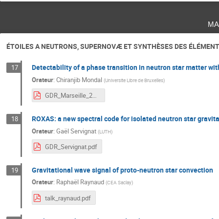
ma
ÉTOILES A NEUTRONS, SUPERNOVÆ ET SYNTHÈSES DES ÉLÉMEN
Detectability of a phase transition in neutron star matter wi
17
Orateur
:
Chiranjib Mondal
(
Universite Libre de Bruxelles
)
GDR_Marseille_2024.pdf
ROXAS: a new spectral code for isolated neutron star gravit
18
Orateur
:
Gaël Servignat
(
LUTH
)
GDR_Servignat.pdf
Gravitational wave signal of proto-neutron star convection
19
Orateur
:
Raphaël Raynaud
(
CEA Saclay
)
talk_raynaud.pdf