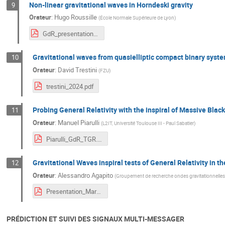
Non-linear gravitational waves in Horndeski gravity
9
Orateur
:
Hugo Roussille
(
École Normale Supérieure de Lyon
)
GdR_presentation.pdf
Gravitational waves from quasielliptic compact binary syste
10
Orateur
:
David Trestini
(
FZU
)
trestini_2024.pdf
Probing General Relativity with the inspiral of Massive Blac
11
Orateur
:
Manuel Piarulli
(
L2IT, Université Toulouse III - Paul Sabatier
)
Piarulli_GdR_TGR.pdf
Gravitational Waves inspiral tests of General Relativity in 
12
Orateur
:
Alessandro Agapito
(
Groupement de recherche ondes gravitationnelles
Presentation_Marseille.pdf
PRÉDICTION ET SUIVI DES SIGNAUX MULTI-MESSAGER