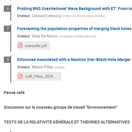
Probing BNS Gravitational Wave Background with ET: From In
6
Orateur
:
Léonard Lehoucq
(
Institut d'Astrophysique de Paris
)
Forecasting the population properties of merging black holes
7
Orateur
:
Viola De Renzis
(
University of Milano-Bicocca
)
marseille.pdf
Kilonovae Associated with a Neutron Star-Black Hole Merger
8
Orateur
:
Marion Pillas
(
ULiège
)
GdR_Pillas_2024.pdf
Pause café
Discussion sur le nouveau groupe de travail "Environnement"
TESTS DE LA RELATIVITÉ GÉNÉRALE ET THÉORIES ALTERNATIVES