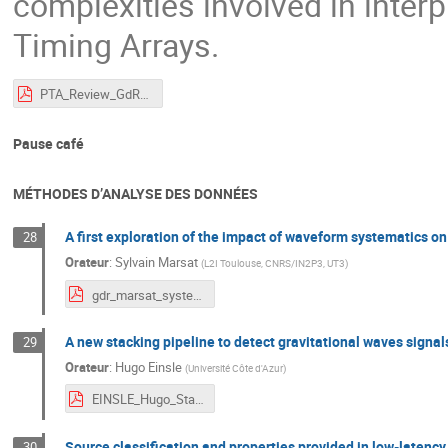
complexities involved in inter
Timing Arrays.
PTA_Review_GdR_OG_Marseille.pdf
Pause café
MÉTHODES D’ANALYSE DES DONNÉES
A first exploration of the impact of waveform systematics on
28
Orateur
:
Sylvain Marsat
(
L2I Toulouse, CNRS/IN2P3, UT3
)
gdr_marsat_systematics_2024-10-15.pdf
A new stacking pipeline to detect gravitational waves signal
29
Orateur
:
Hugo Einsle
(
Université Côte d'Azur
)
EINSLE_Hugo_Stacking.pdf
Source classification and properties provided in low-latency
30