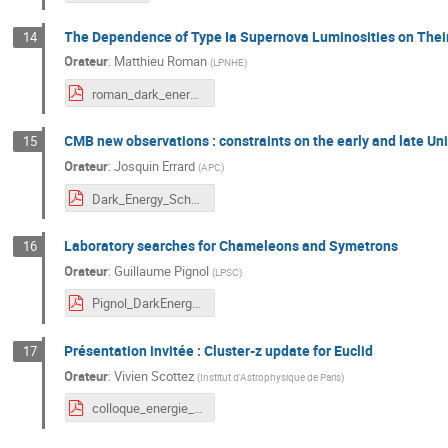
The Dependence of Type Ia Supernova Luminosities on Thei
14
Orateur
:
Matthieu Roman
(
LPNHE
)
roman_dark_energy_lal.pdf
CMB new observations : constraints on the early and late Un
15
Orateur
:
Josquin Errard
(
APC
)
Dark_Energy_School_Orsay_Oct17.pdf
Laboratory searches for Chameleons and Symetrons
16
Orateur
:
Guillaume Pignol
(
LPSC
)
Pignol_DarkEnergyLab.pdf
Présentation invitée : Cluster-z update for Euclid
17
Orateur
:
Vivien Scottez
(
Institut d'Astrophysique de Paris
)
colloque_energie_noire_SCOTTEZ.pdf