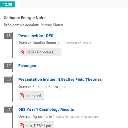
12:30
Colloque Energie Noire
Président de session
:
Jérôme Martin
Revue invitée : DESI
18
Orateur
:
Nicolas Busca
(
APC - Université de Paris 7
)
DESI - Colloque Energie Sombre.pdf
Echanges
19
Présentation invitée : Effective Field Theories
20
Orateur
:
Federico Piazza
(
CPT
)
orsay.pdf
DES Year 1 Cosmology Results
21
Orateur
:
Agnes Ferte
(
Institute for Astronomy (Edinburgh)
)
talk_DESY1.pdf