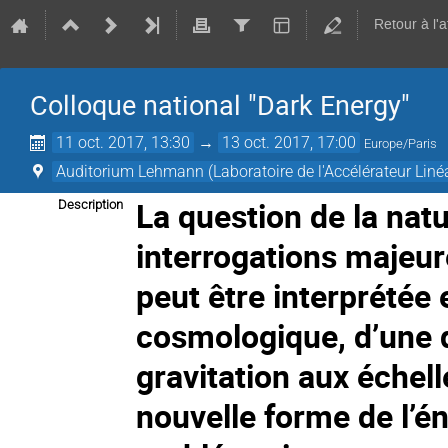
Retour à l'
Colloque national "Dark Energy"
11 oct. 2017, 13:30
→
13 oct. 2017, 17:00
Europe/Paris
Auditorium Lehmann (Laboratoire de l'Accélérateur Linéa
La question de la nat
Description
interrogations majeu
peut être interprétée
cosmologique, d’une d
gravitation aux échel
nouvelle forme de l’é