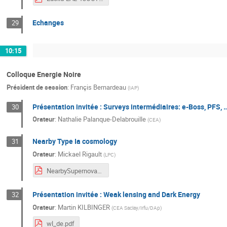
Echanges
29
10:15
Colloque Energie Noire
Président de session
:
Françis Bernardeau
(
IAP
)
Présentation invitée : Surveys intermédiaires: e-Boss, PFS, 
30
Orateur
:
Nathalie Palanque-Delabrouille
(
CEA
)
Nearby Type Ia cosmology
31
Orateur
:
Mickael Rigault
(
LPC
)
NearbySupernovaCosmology_LAL_oct2017.pdf
Présentation invitée : Weak lensing and Dark Energy
32
Orateur
:
Martin KILBINGER
(
CEA Saclay/Irfu/DAp
)
wl_de.pdf