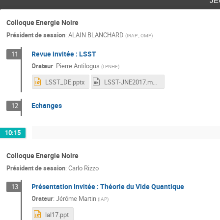
Colloque Energie Noire
Président de session
:
ALAIN BLANCHARD
(
IRAP , OMP
)
Revue invitée : LSST
11
Orateur
:
Pierre Antilogus
(
LPNHE
)
LSST_DE.pptx
LSST-JNE2017.mp4
Echanges
12
10:15
Colloque Energie Noire
Président de session
:
Carlo Rizzo
Présentation Invitée : Théorie du Vide Quantique
13
Orateur
:
Jérôme Martin
(
IAP
)
lal17.ppt