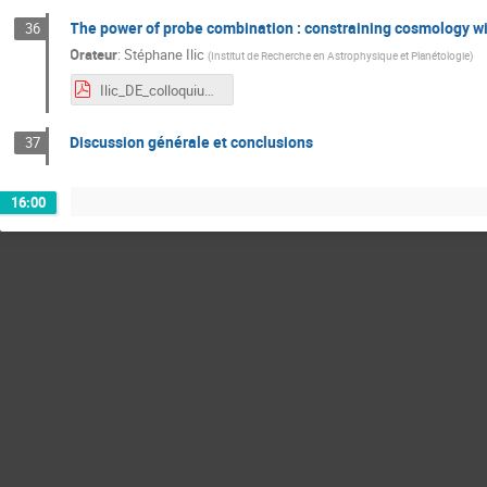
The power of probe combination : constraining cosmology w
36
Orateur
:
Stéphane Ilic
(
Institut de Recherche en Astrophysique et Planétologie
)
Ilic_DE_colloquium_LAL.pdf
Discussion générale et conclusions
37
16:00