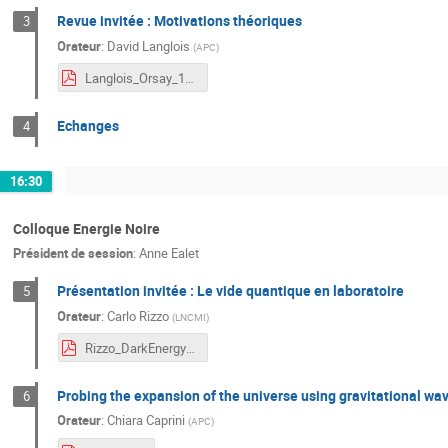
Revue invitée : Motivations théoriques
3
Orateur
:
David Langlois
(
APC
)
Langlois_Orsay_17.pdf
Echanges
4
16:30
Colloque Energie Noire
Président de session
:
Anne Ealet
Présentation invitée : Le vide quantique en laboratoire
5
Orateur
:
Carlo Rizzo
(
LNCMI
)
Rizzo_DarkEnergy_11_10_2017.pdf
Probing the expansion of the universe using gravitational wa
6
Orateur
:
Chiara Caprini
(
APC
)