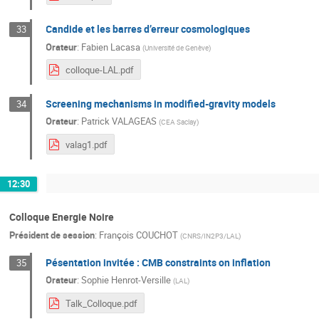
Candide et les barres d’erreur cosmologiques
33
Orateur
:
Fabien Lacasa
(
Université de Genève
)
colloque-LAL.pdf
Screening mechanisms in modified-gravity models
34
Orateur
:
Patrick VALAGEAS
(
CEA Saclay
)
valag1.pdf
12:30
Colloque Energie Noire
Président de session
:
François COUCHOT
(
CNRS/IN2P3/LAL
)
Pésentation invitée : CMB constraints on inflation
35
Orateur
:
Sophie Henrot-Versille
(
LAL
)
Talk_Colloque.pdf