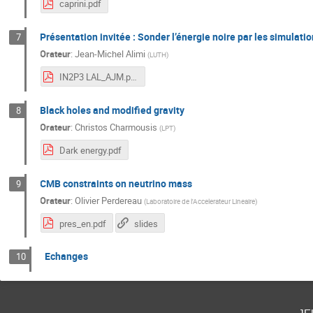
caprini.pdf
Présentation invitée : Sonder l’énergie noire par les simulat
7
Orateur
:
Jean-Michel Alimi
(
LUTH
)
IN2P3 LAL_AJM.pdf
Black holes and modified gravity
8
Orateur
:
Christos Charmousis
(
LPT
)
Dark energy.pdf
CMB constraints on neutrino mass
9
Orateur
:
Olivier Perdereau
(
Laboratoire de l'Accelerateur Lineaire
)
pres_en.pdf
slides
Echanges
10
je