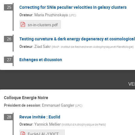
Correcting for SNIa peculiar velocities in galaxy clusters
25
Orateur
:
Maria Pruzhinskaya
(
LPC
)
sn-in-clusters.pdf
Testing curvature & dark energy degeneracy at cosmological
26
Orateur
:
Ziad Sakr
(
IRAP : Institut de Recherche en Astrophysique et Planétologie
)
Echanges et dicussion
27
ve
Colloque Energie Noire
Président de session
:
Emmanuel Gangler
(
LPC
)
Revue invitée : Euclid
28
Orateur
:
Yannick Mellier
(
Institut d'Astrophysique de Paris
)
Euclid-LAL-13OCT2017-Mellier.pdf