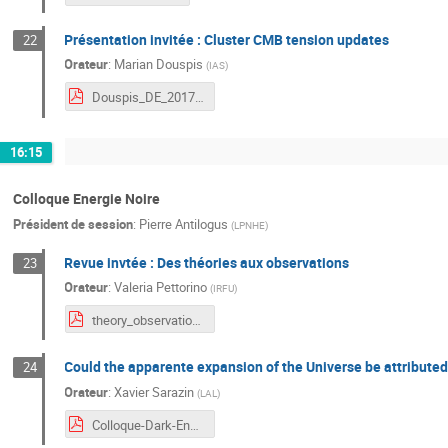
Présentation invitée : Cluster CMB tension updates
22
Orateur
:
Marian Douspis
(
IAS
)
Douspis_DE_2017.pdf
16:15
Colloque Energie Noire
Président de session
:
Pierre Antilogus
(
LPNHE
)
Revue invtée : Des théories aux observations
23
Orateur
:
Valeria Pettorino
(
IRFU
)
theory_observations__final.pdf
Could the apparente expansion of the Universe be attributed
24
Orateur
:
Xavier Sarazin
(
LAL
)
Colloque-Dark-Energy-Oct-2017-LAL-sarazin.pdf