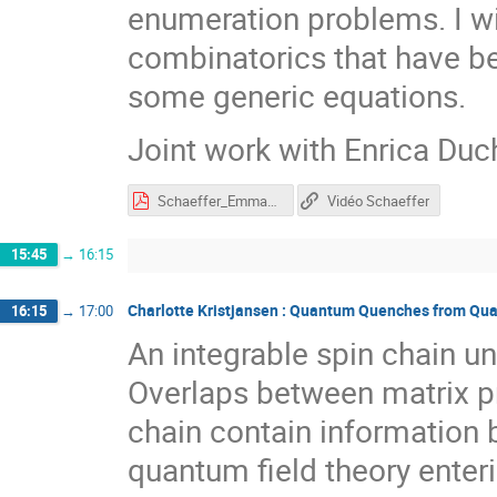
enumeration problems. I wi
combinatorics that have b
some generic equations.
Joint work with Enrica Duch
Schaeffer_Emmanuel60.pdf
Vidéo Schaeffer
15:45
→
16:15
Charlotte Kristjansen : Quantum Quenches from Qu
16:15
→
17:00
An integrable spin chain u
Overlaps between matrix pr
chain contain information b
quantum field theory enteri