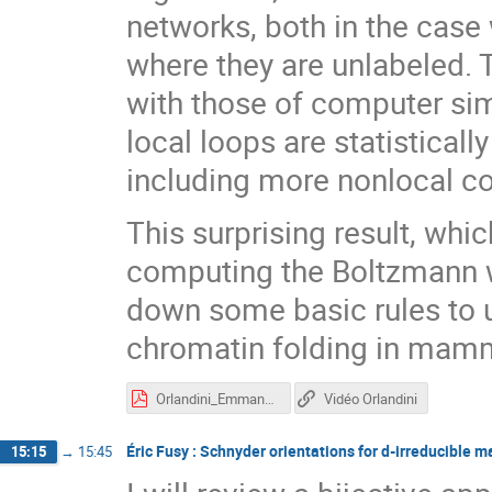
networks, both in the case 
where they are unlabeled.
with those of computer sim
local loops are statisticall
including more nonlocal co
This surprising result, whic
computing the Boltzmann we
down some basic rules to u
chromatin folding in mam
Orlandini_Emmanuel60.pdf
Vidéo Orlandini
Éric Fusy : Schnyder orientations for d-irreducible 
15:15
→
15:45