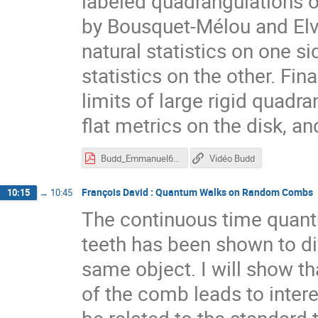
labeled quadrangulations o
by Bousquet-Mélou and Elve
natural statistics on one sid
statistics on the other. Fin
limits of large rigid quad
flat metrics on the disk, an
Budd_Emmanuel60.pdf
Vidéo Budd
François David : Quantum Walks on Random Combs
10:15
→
10:45
The continuous time quantu
teeth has been shown to di
same object. I will show t
of the comb leads to inter