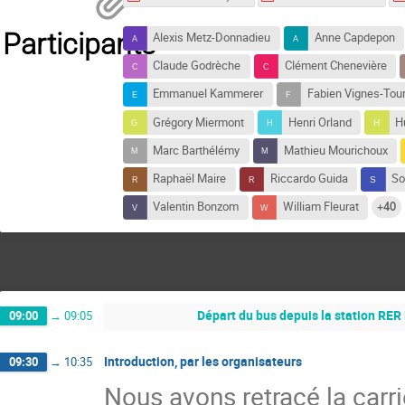
Participants
Alexis Metz-Donnadieu
Anne Capdepon
Claude Godrèche
Clément Chenevière
Emmanuel Kammerer
Fabien Vignes-Tour
Grégory Miermont
Henri Orland
H
Marc Barthélémy
Mathieu Mourichoux
Raphaël Maire
Riccardo Guida
So
Valentin Bonzom
William Fleurat
+40
Départ du bus depuis la station RER
09:00
→
09:05
Introduction, par les organisateurs
09:30
→
10:35
Nous avons retracé la carr