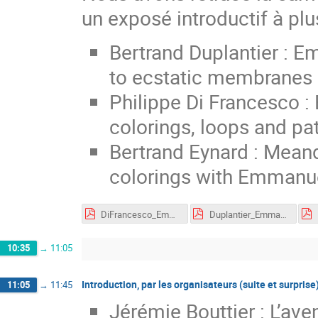
un exposé introductif à plu
Bertrand Duplantier : E
to ecstatic membranes
Philippe Di Francesco :
colorings, loops and pa
Bertrand Eynard : Mean
colorings with Emmanu
DiFrancesco_Emmanuel60.pdf
Duplantier_Emmanuel60.pdf
10:35
→
11:05
Introduction, par les organisateurs (suite et surprise
11:05
→
11:45
Jérémie Bouttier : L’ave