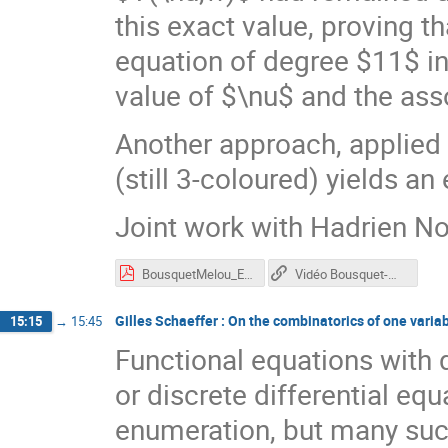
this exact value, proving t
equation of degree $11$ in
value of $\nu$ and the ass
Another approach, applied 
(still 3-coloured) yields a
Joint work with Hadrien Not
BousquetMelou_Emmanuel60.pdf
Vidéo Bousquet-Mélou
Gilles Schaeffer : On the combinatorics of one varia
15:15
→
15:45
Functional equations with d
or discrete differential equ
enumeration, but many such