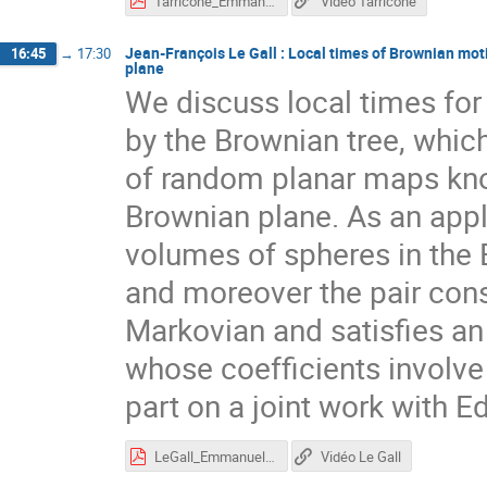
Tarricone_Emmanuel60.pdf
Vidéo Tarricone
Jean-François Le Gall : Local times of Brownian mot
16:45
→
17:30
plane
We discuss local times fo
by the Brownian tree, which 
of random planar maps kno
Brownian plane. As an appl
volumes of spheres in the 
and moreover the pair consi
Markovian and satisfies an 
whose coefficients involve 
part on a joint work with E
LeGall_Emmanuel60.pdf
Vidéo Le Gall