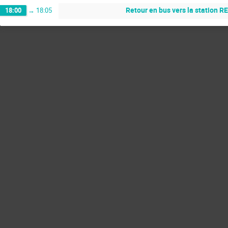
Retour en bus vers la station R
18:00
→
18:05