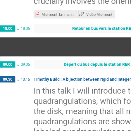
crucially involves the orie
Miermont_Emmanuel60.pdf
Vidéo Miermont
Retour en bus vers la station R
18:00
→
18:05
Départ du bus depuis la station RER
09:00
→
09:05
Timothy Budd : A bijection between rigid and intege
09:30
→
10:15
In this talk I will introduce
quadrangulations, which fo
the disk, meaning that all 
quadrangulations are shown 