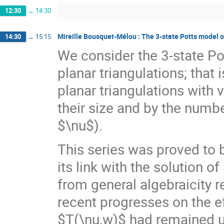
12:30
→
14:30
Mireille Bousquet-Mélou : The 3-state Potts model 
14:30
→
15:15
We consider the 3-state Po
planar triangulations; that
planar triangulations with 
their size and by the num
$\nu$).
This series was proved to 
its link with the solution o
from general algebraicity 
recent progresses on the ef
$T(\nu,w)$ had remained u