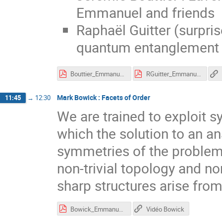
Emmanuel and friends
Raphaël Guitter (surpris
quantum entanglement 
Bouttier_Emmanuel60.pdf
RGuitter_Emmanuel60.pdf
Mark Bowick : Facets of Order
11:45
→
12:30
We are trained to exploit s
which the solution to an a
symmetries of the problem.
non-trivial topology and no
sharp structures arise from
Bowick_Emmanuel60.pdf
Vidéo Bowick