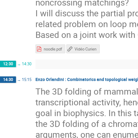
noncrossing matchings?
I will discuss the partial
related problem on loop m
Based on a joint work with 
noodle.pdf
Vidéo Curien
12:30
→
14:30
Enzo Orlandini : Combinatorics and topological weig
14:30
→
15:15
The 3D folding of mammalia
transcriptional activity, h
goal in biophysics. In this 
the 3D folding of a chroma
arguments, one can enume