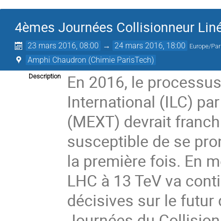
4èmes Journées Collisionneur Liné
23 mars 2016, 08:00
→
24 mars 2016, 18:00
Europe/Par
Amphi Chaudron (Chimie ParisTech)
En 2016, le processus 
Description
International (ILC) pa
(MEXT) devrait franch
susceptible de se pron
la première fois. En 
LHC à 13 TeV va conti
décisives sur le futur 
Journées du Collisionn