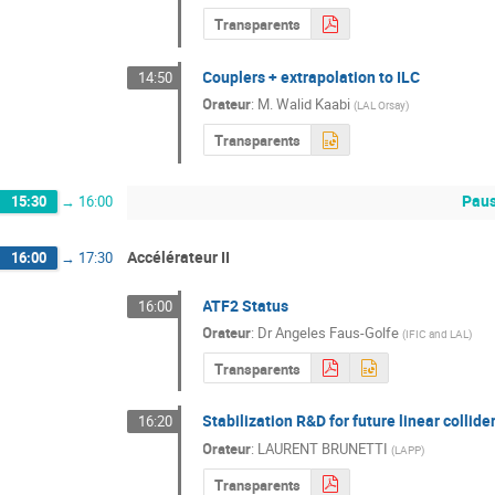
Transparents
Couplers + extrapolation to ILC
14:50
Orateur
:
M.
Walid Kaabi
(
LAL Orsay
)
Transparents
Paus
15:30
→
16:00
Accélérateur II
16:00
→
17:30
ATF2 Status
16:00
Orateur
:
Dr
Angeles Faus-Golfe
(
IFIC and LAL
)
Transparents
Stabilization R&D for future linear collide
16:20
Orateur
:
LAURENT BRUNETTI
(
LAPP
)
Transparents