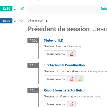
Déj
12:30
→
14:00
Détecteur: - I
14:00
→
15:20
Président de session
:
Jean
Status of ILD
14:00
Orateur
:
Ties Behnke
(
DESY
)
Transparents
ILD Technical Coordination
14:25
Orateur
:
Dr
Claude Vallee
(
Centre de Physique des Par
Transparents
Report from detector liaison
14:45
Orateur
:
Dr
Maxim Titov
(
CEA Saclay, IRFU/SPP
)
Transparents