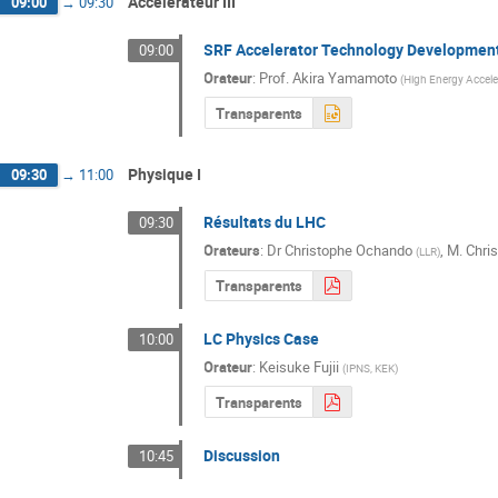
Accelerateur III
09:00
→
09:30
SRF Accelerator Technology Development
09:00
Orateur
:
Prof.
Akira Yamamoto
(
High Energy Accele
Transparents
Physique I
09:30
→
11:00
Résultats du LHC
09:30
Orateurs
:
Dr
Christophe Ochando
,
M.
Chri
(
LLR
)
Transparents
LC Physics Case
10:00
Orateur
:
Keisuke Fujii
(
IPNS, KEK
)
Transparents
Discussion
10:45