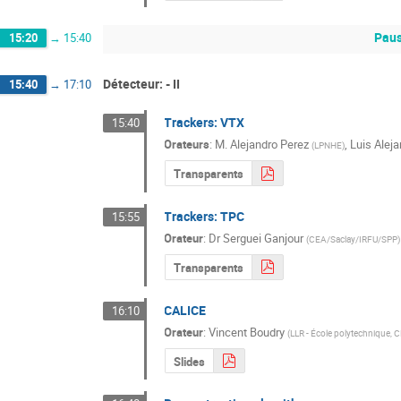
Paus
15:20
→
15:40
Détecteur: - II
15:40
→
17:10
Trackers: VTX
15:40
Orateurs
:
M.
Alejandro Perez
,
Luis Alej
(
LPNHE
)
Transparents
Trackers: TPC
15:55
Orateur
:
Dr
Serguei Ganjour
(
CEA/Saclay/IRFU/SPP
)
Transparents
CALICE
16:10
Orateur
:
Vincent Boudry
(
LLR - École polytechnique,
Slides