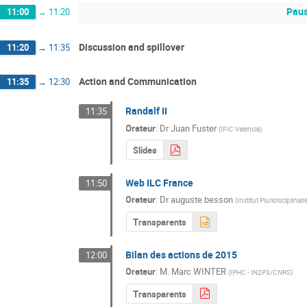
Paus
11:00
→
11:20
Discussion and spillover
11:20
→
11:35
Action and Communication
11:35
→
12:30
Randalf II
11:35
Orateur
:
Dr
Juan Fuster
(
IFIC Valencia
)
Slides
Web ILC France
11:50
Orateur
:
Dr
auguste besson
(
Institut Pluridisciplinai
Transparents
Bilan des actions de 2015
12:00
Orateur
:
M.
Marc WINTER
(
IPHC - IN2P3/CNRS
)
Transparents