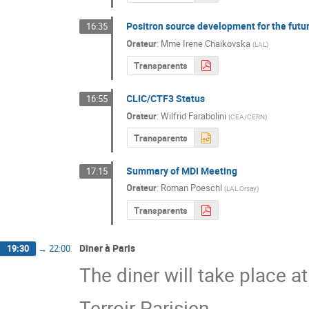
Positron source development for the futur
16:35
Orateur
:
Mme
Irene Chaikovska
(
LAL
)
Transparents
CLIC/CTF3 Status
16:55
Orateur
:
Wilfrid Farabolini
(
CEA/CERN
)
Transparents
Summary of MDI Meeting
17:15
Orateur
:
Roman Poeschl
(
LAL Orsay
)
Transparents
Dîner à Paris
19:30
→
22:00
The diner will take place at
Terroir Parisien