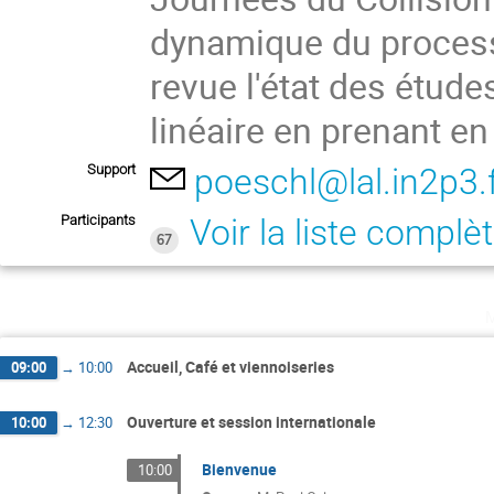
dynamique du processu
revue l'état des étude
linéaire en prenant e
Support
poeschl@lal.in2p3.
Participants
Voir la liste complè
67
Accueil, Café et viennoiseries
09:00
→
10:00
Ouverture et session internationale
10:00
→
12:30
Bienvenue
10:00