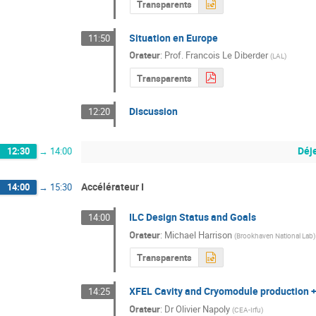
Transparents
Situation en Europe
11:50
Orateur
:
Prof.
Francois Le Diberder
(
LAL
)
Transparents
Discussion
12:20
Déj
12:30
→
14:00
Accélérateur I
14:00
→
15:30
ILC Design Status and Goals
14:00
Orateur
:
Michael Harrison
(
Brookhaven National Lab
)
Transparents
XFEL Cavity and Cryomodule production + 
14:25
Orateur
:
Dr
Olivier Napoly
(
CEA-Irfu
)