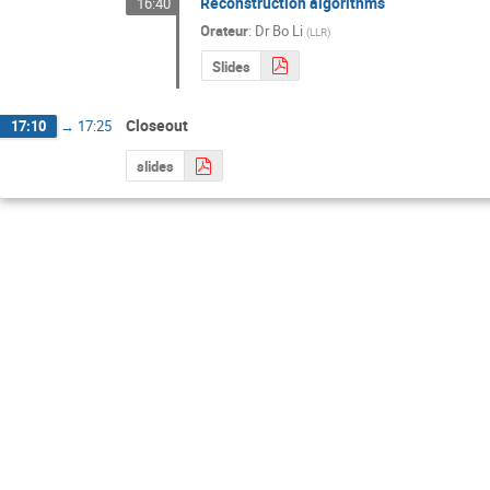
Reconstruction algorithms
16:40
Orateur
:
Dr
Bo Li
(
LLR
)
Slides
Closeout
17:10
→
17:25
slides