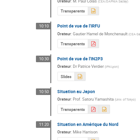
Orateur
:
M.
Paul Colas
(
CEA/DAPNIA Saclay
)
Transparents
Point de vue de l'IRFU
10:10
Orateur
:
Gautier Hamel de Monchenault
(
CEA-Sa
Transparents
Point de vue de l'IN2P3
10:30
Orateur
:
Dr
Patrice Verdier
(
IPN Lyon
)
Slides
Situation au Japon
10:50
Orateur
:
Prof.
Satoru Yamashita
(
Univ. of Tokyo
)
Transparents
Situation en Amérique du Nord
11:20
Orateur
:
Mike Harrison