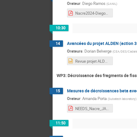
Orateur
:
Diego Ramos
(
GANIL
)
Nacre2024-DiegoRamos2.pdf
10:30
Avancées du projet ALDEN (action 3
14
Orateurs
:
Dorian Belverge
(
CEA/DES/Cadar
Revue projet ALDEN - NACRE2024.pptx
WP3: Décroissance des fragments de fiss
Mesures de décroissances beta avec 
15
Orateur
:
Amanda Porta
(
Subatech laboratory
)
NEEDS_Nacre_JAnv2024_TAGS_simu.pdf
11:50