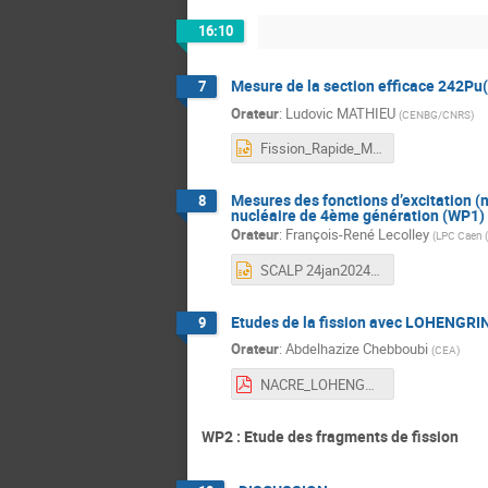
16:10
Mesure de la section efficace 242Pu(n
7
Orateur
:
Ludovic MATHIEU
(
CENBG/CNRS
)
Fission_Rapide_Mathieu.pptx
Mesures des fonctions d’excitation (n
8
nucléaire de 4ème génération (WP1) 
Orateur
:
François-René Lecolley
(
LPC Caen 
SCALP 24jan2024.pptx
Etudes de la fission avec LOHENGRIN 
9
Orateur
:
Abdelhazize Chebboubi
(
CEA
)
NACRE_LOHENGRIN_2024.pdf
WP2 : Etude des fragments de fission