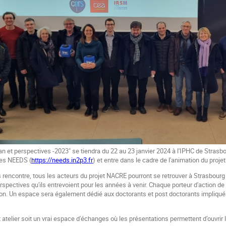
 et perspectives -2023" se tiendra du 22 au 23 janvier 2024 à l'IPHC de Strasbo
res NEEDS (
https://needs.in2p3.fr
) et entre dans le cadre de l'animation du proj
 rencontre, tous les acteurs du projet NACRE pourront se retrouver à Strasbourg
erspectives qu'ils entrevoient pour les années à venir.
Chaque porteur d'action de 
ion.
Un espace sera également dédié aux doctorants et post doctorants impliqués 
atelier soit un vrai espace d'échanges où les présentations permettent d’ouvrir 