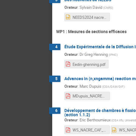
Orateur
:
Sylvain David
(
CNRS
)
NEEDS2024 nacre.pptx
WP1 : Mesures de sections efficaces
Étude Expérimentale de la Diffusion I
4
Orateur
:
Dr
Greg Henning
(
IPHC
)
Eedin-ghenning.pdf
Advances in (n,xngamma) reaction mo
5
Orateur
:
Marc Dupuis
(
CEA/DAM/DIF
)
MDupuis_NACRE2024.pdf
Développement de chambres à fissio
6
(action 1.1.2)
Orateur
:
Eric Berthoumieux
(
CEA Irfu, Universi
WS_NACRE_CAF_FT.pdf