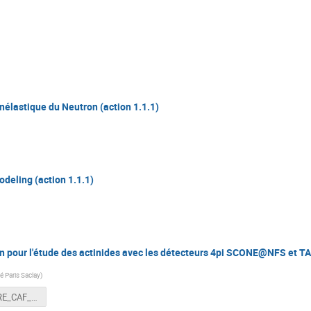
nélastique du Neutron (action 1.1.1)
deling (action 1.1.1)
n pour l'étude des actinides avec les détecteurs 4pi SCONE@NFS et
té Paris Saclay
)
WS_NACRE_CAF_FT.pptx