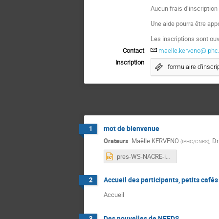
Aucun frais d’inscription
Une aide pourra être app
Les inscriptions sont ou
Contact
maelle.kerveno@iphc.
Inscription
formulaire d'inscri
mot de bienvenue
1
Orateurs
:
Maëlle KERVENO
,
Dr
(
IPHC/CNRS
)
pres-WS-NACRE-intro-MKerveno.pptx
Accueil des participants, petits café
2
Accueil
Des nouvelles de NEEDS
3