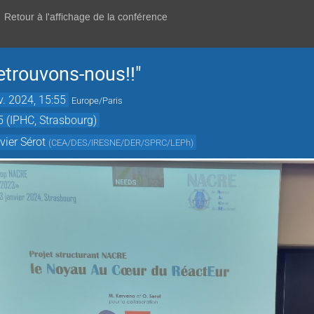
Retour à l'affichage de la conférence
trouvons-nous!!"
v. 2024, 15:55
Europe/Paris
 (IPHC, Strasbourg)
ivier Sérot
(
CEA/DES/IRESNE/DER/SPRC/LEPh
)