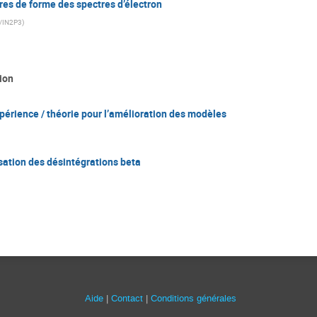
es de forme des spectres d’électron
/IN2P3
)
ion
ience / théorie pour l’amélioration des modèles
ation des désintégrations beta
Aide
Contact
Conditions générales