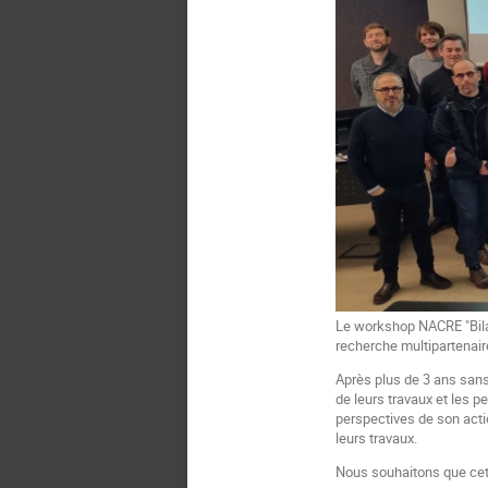
Le workshop NACRE "Bilan
recherche multipartenai
Après plus de 3 ans sans
de leurs travaux et les p
perspectives de son act
leurs travaux.
Nous souhaitons que cet 