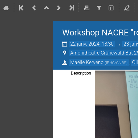
Workshop NACRE "re
22 janv. 2024, 13:30
→
23 jan
Amphithéâtre Grünewald Bat 25
Maëlle Kerveno
,
Ol
(
IPHC/CNRS
)
Description