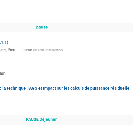
pause
.1.1)
,
Pierre Leconte
ache
)
(
CEA/DES/Cadarache
)
ion
la technique TAGS et impact sur les calculs de puissance résiduelle
PAUSE Déjeuner