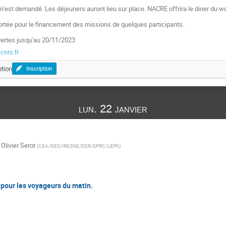
 n’est demandé. Les déjeuners auront lieu sur place. NACRE offrira le diner du wo
ortée pour le financement des missions de quelques participants.
vertes jusqu'au 20/11/2023
cnrs.fr
ption
Inscription
lun. 22 janvier
Olivier Serot
(
CEA/DES/IRESNE/DER/SPRC/LEPh
)
s pour les voyageurs du matin.