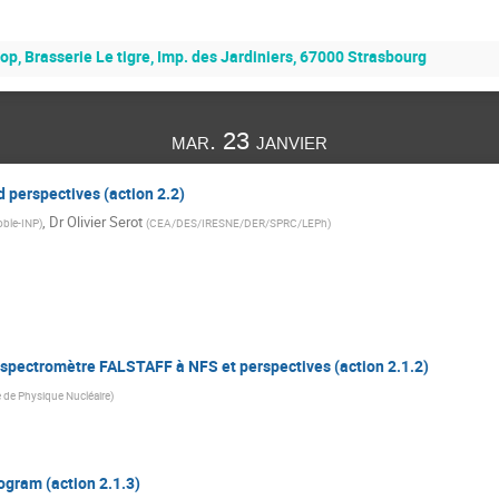
op, Brasserie Le tigre, Imp. des Jardiniers, 67000 Strasbourg
mar. 23 janvier
d perspectives (action 2.2)
,
Dr
Olivier Serot
ble-INP
)
(
CEA/DES/IRESNE/DER/SPRC/LEPh
)
le spectromètre FALSTAFF à NFS et perspectives (action 2.1.2)
 de Physique Nucléaire
)
gram (action 2.1.3)