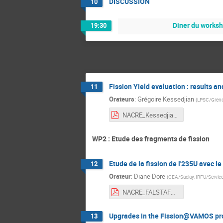
DISCUSSION
10
Diner du worksh
19:30
Fission Yield evaluation : results an
11
Orateurs
:
Grégoire Kessedjian
(
LPSC/Greno
NACRE_Kessedjian_janv-2024-s.pdf
WP2 : Etude des fragments de fission
Etude de la fission de l'235U avec 
12
Orateur
:
Diane Dore
(
CEA/Saclay, IRFU/Service
NACRE_FALSTAFF_2024.pdf
Upgrades in the Fission@VAMOS pro
13