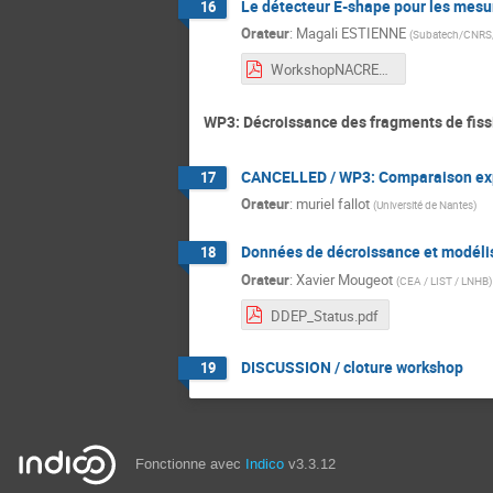
Le détecteur E-shape pour les mesur
16
Orateur
:
Magali ESTIENNE
(
Subatech/CNRS
WorkshopNACRE_Strasbourg2024_MEstienne_ok.pdf
WP3: Décroissance des fragments de fiss
CANCELLED / WP3: Comparaison expér
17
Orateur
:
muriel fallot
(
Université de Nantes
)
Données de décroissance et modélis
18
Orateur
:
Xavier Mougeot
(
CEA / LIST / LNHB
)
DDEP_Status.pdf
DISCUSSION / cloture workshop
19
Fonctionne avec
Indico
v3.3.12