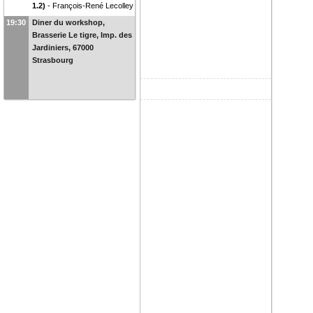
1.2)
-
François-René Lecolley
(
LPC Caen (ENSICAEN -
19:30
Diner du workshop,
CNRS/IN2P3 - UCN)
)
Brasserie Le tigre, Imp. des
Jardiniers, 67000
Strasbourg