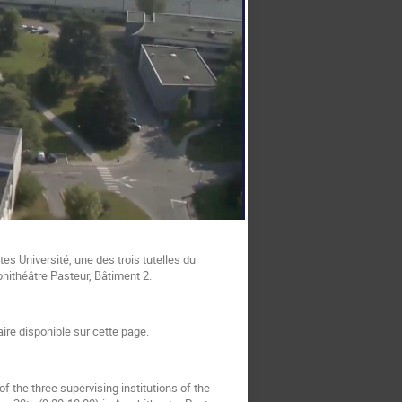
es Université, une des trois tutelles du
mphithéâtre Pasteur, Bâtiment 2.
ire disponible sur cette page.
f the three supervising institutions of the