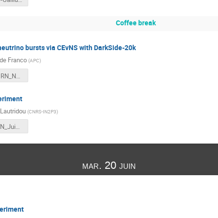
Coffee break
neutrino bursts via CEvNS with DarkSide-20k
de Franco
(
APC
)
20230619_IRN_Neutrino_SN.pdf
eriment
Lautridou
(
CNRS-IN2P3
)
Pres_PL_IRN_Juin2023.pdf
mar. 20 juin
eriment