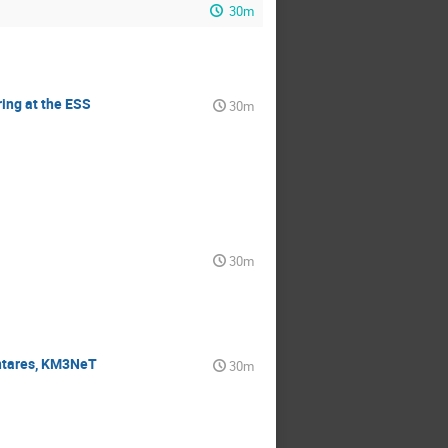
30m
ring at the ESS
30m
30m
Antares, KM3NeT
30m