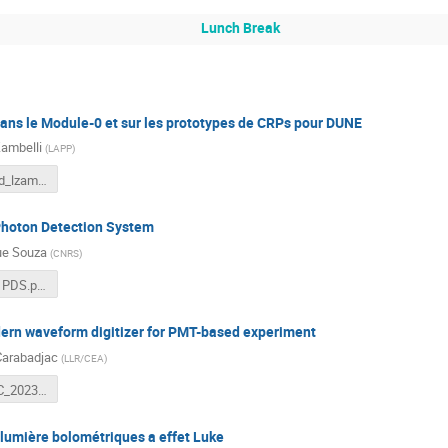
Lunch Break
 dans le Module-0 et sur les prototypes de CRPs pour DUNE
ambelli
(
LAPP
)
protodunevd_lzambelli_june23.pdf
 Photon Detection System
ue Souza
(
CNRS
)
IRN - DUNE PDS.pdf
rn waveform digitizer for PMT-based experiment
Carabadjac
(
LLR/CEA
)
IRN_HKROC_2023.pdf
lumière bolométriques a effet Luke