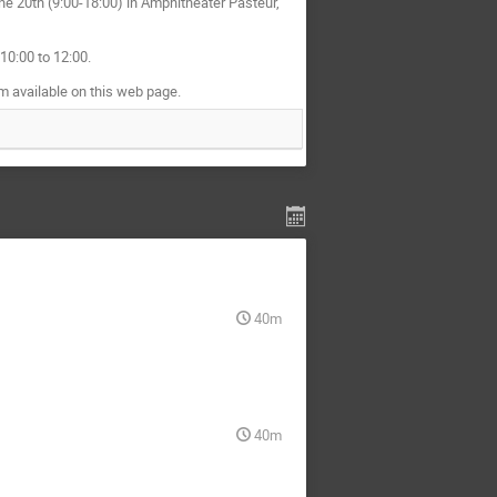
e 20th (9:00-18:00) in Amphitheater Pasteur,
10:00 to 12:00.
rm available on this web page.
40m
40m