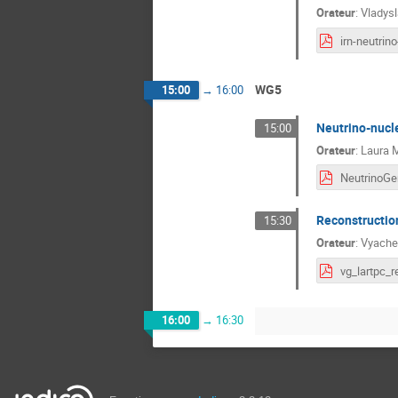
Orateur
:
Vladysl
WG5
15:00
→
16:00
Neutrino-nucle
15:00
Orateur
:
Laura 
Reconstruction
15:30
Orateur
:
Vyache
16:00
→
16:30