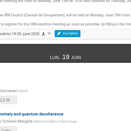
 meeting will start on Monday, June 19th at 14:00 and continue on Tuesday, Jun
the IRN Council (Conseil de Groupement) will be held on Monday, June 19th from 
to register for this IRN neutrino meeting as soon as possible by filling in the fo
eutrino 19-20 June 2023
50
Inscription
lun. 19 juin
k Decowski
(
Nikhef
)
decowski-KLZ-IRN-Jun23.pdf
anomaly and quantum decoherence
 Schwetz-Mangold
(
Karlsruhe Institute of Technology
)
IRN-Nantes-Gallium-decoherence.pdf