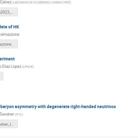
 Calvez
(
Laboratoire de l'Accélérateur Linéaire CNRS
)
juno_irn_jun2023_steven_calvez.pdf
date of HK
 Dalmazzone
ClaireDalmazzone_IRNNantes20Juin2023_HKSensitivity.pdf
eriment
o Diaz Lopez
(
LPNHE
)
f
e baryon asymmetry with degenerate right-handed neutrinos
 Sandner
(
IFIC
)
Stefan_Sandner_IRN_23.pdf