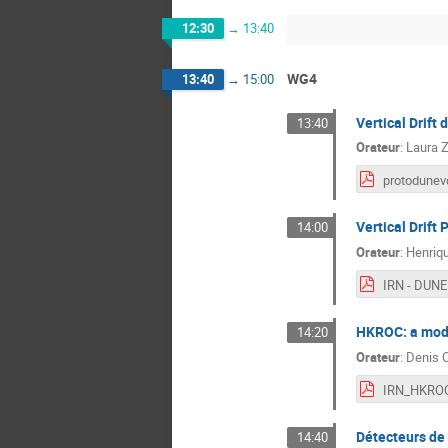
12:30
→
13:40
WG4
13:40
→
15:00
Vertical Drift
13:40
Orateur
:
Laura Z
Vertical Drift
14:00
Orateur
:
Henriq
HKROC: a mode
14:20
Orateur
:
Denis 
Détecteurs de 
14:40