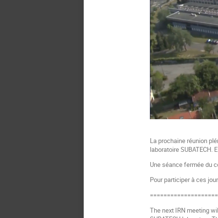
La prochaine réunion plén
laboratoire SUBATECH. Ell
Une séance fermée du con
Pour participer à ces jou
===================
The next IRN meeting will