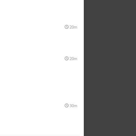
20m
20m
30m