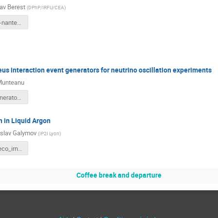
av Berest
(
DPhP/IRFU/CEA
)
irn-neutrino-nantes-2023.pdf
us interaction event generators for neutrino oscillation experiments
Munteanu
NeutrinoGenerators.pdf
 in Liquid Argon
slav Galymov
(
IP2I Lyon
)
vg_lartpc_reco_irn.pdf
Coffee break and departure