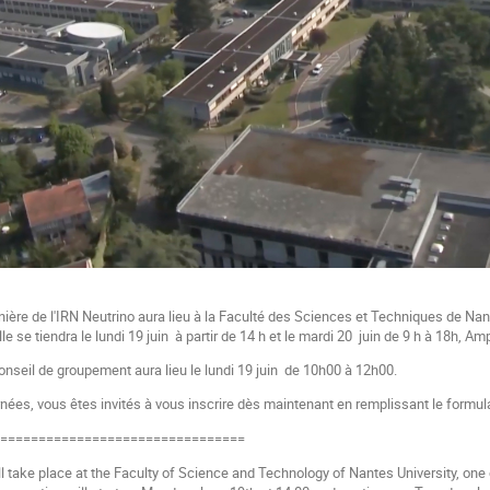
ière de l'IRN Neutrino aura lieu à la Faculté des Sciences et Techniques de Nant
e se tiendra le lundi 19 juin à partir de 14 h et le mardi 20 juin de 9 h à 18h, A
seil de groupement aura lieu le lundi 19 juin de 10h00 à 12h00.
rnées, vous êtes invités à vous inscrire dès maintenant en remplissant le formula
=================================
 take place at the Faculty of Science and Technology of Nantes University, one o