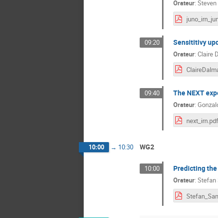
Orateur
:
Steven
Sensititivy up
09:20
Orateur
:
Claire
The NEXT exp
09:40
Orateur
:
Gonzal
next_irn.pd
WG2
10:00
→
10:30
Predicting th
10:00
Orateur
:
Stefan