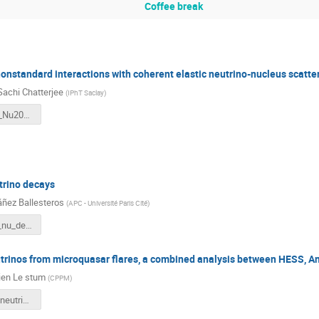
Coffee break
onstandard interactions with coherent elastic neutrino-nucleus scatte
achi Chatterjee
(
IPhT Saclay
)
Sabya_IRN_Nu2023.pdf
rino decays
váñez Ballesteros
(
APC - Université Paris Cité
)
DSNB_and_nu_decay.pdf
utrinos from microquasar flares, a combined analysis between HESS, 
ien Le stum
(
CPPM
)
lestum_irn_neutrinos_microquasars.pdf