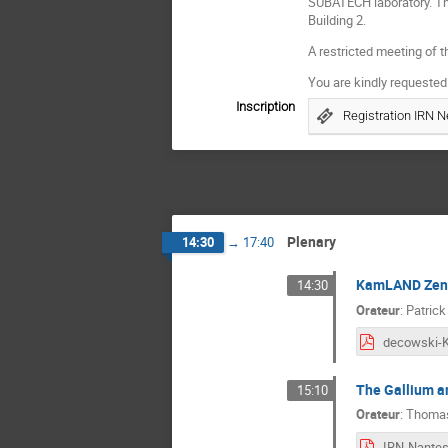
SUBATECH laboratory. The
Building 2.
A restricted meeting of 
You are kindly requested 
Inscription
Registration IRN N
Plenary
14:30
→
17:40
KamLAND Zen
14:30
Orateur
:
Patric
The Gallium 
15:10
Orateur
:
Thomas