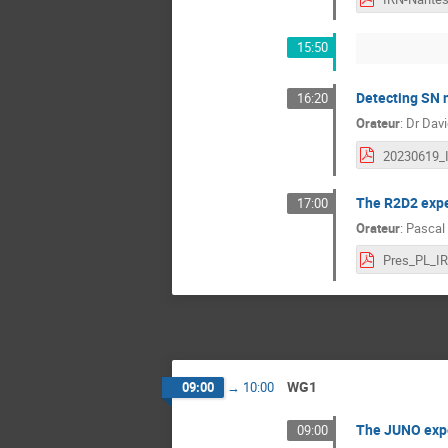
15:50
Detecting SN 
16:20
Orateur
:
Dr
Davi
The R2D2 exp
17:00
Orateur
:
Pascal 
WG1
09:00
→
10:00
The JUNO exp
09:00