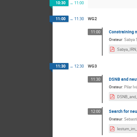
10:30
→
11:00
WG2
11:00
→
11:30
Constraining n
11:00
Orateur
:
Sabya S
WG3
11:30
→
12:30
DSNB and neut
11:30
Orateur
:
Pilar I
Search for ne
12:00
Orateur
:
Sebast