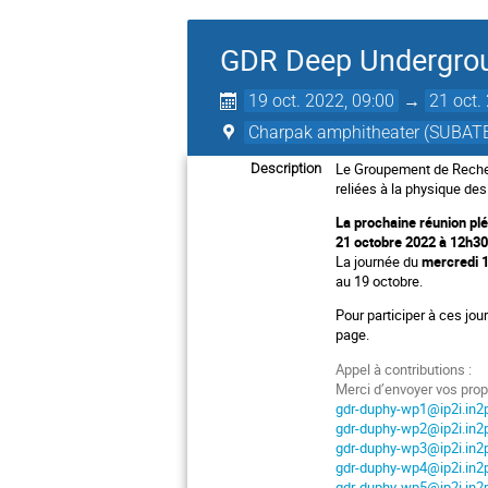
GDR Deep Undergrou
19 oct. 2022, 09:00
→
21 oct.
Charpak amphitheater (SUBAT
Le Groupement de Recher
Description
reliées à la physique de
La prochaine réunion pl
21 octobre 2022 à 12h3
La journée du
mercredi 
au 19 octobre.
Pour participer à ces jou
page.
Appel à contributions :
Merci d’envoyer vos prop
gdr-duphy-wp1@ip2i.in2p
gdr-duphy-wp2@ip2i.in2p
gdr-duphy-wp3@ip2i.in2p
gdr-duphy-wp4@ip2i.in2p
gdr-duphy-wp5@ip2i.in2p