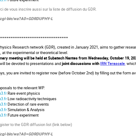
rci de vous inscrire aussi sur la liste de diffusion du GDR.
.fr/cgi-bin/wa?A0=GDRDUPHY-L
=================================
sics Research network (GDR), created in January 2021, aims to gather research
 at the experimental or theoretical level.
ary meeting will be held at Subatech Nantes from Wednesday, October 19, 2022
will be devoted to presentations and
joint discussions with
IRN Terascale
,
which
ys, you are invited to register now (before October 2nd) by filling out the form av
oposals to the relevant WP.
3.fr
Rare event physics
3.fr
Low radioactivity techniques
3.fr
Detection of rare events
3.fr
Simulation & Analysis
3.fr
Future experiment
gister to the GDR diffusion list (link below)
.fr/cgi-bin/wa?A0=GDRDUPHY-L