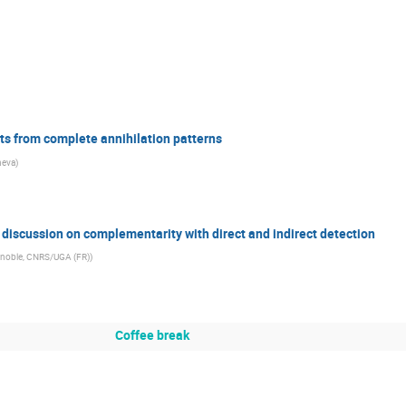
its from complete annihilation patterns
neva
)
iscussion on complementarity with direct and indirect detection
noble, CNRS/UGA (FR)
)
Coffee break