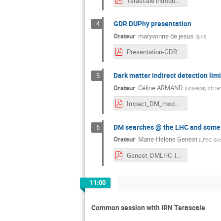
Terascale introduction.pdf
GDR DUPhy presentation
4
Orateur
:
maryvonne de jesus
(
ipnl
)
Presentation-GDR-Nantes.pdf
Dark matter indirect detection lim
5
Orateur
:
Céline ARMAND
(
University of Ge
Impact_DM_model_Armand_Herrmann_IRN_Terascale_Nantes.pdf
DM searches @ the LHC and some d
6
Orateur
:
Marie-Helene Genest
(
LPSC-Gre
Genest_DMLHC_IRN2022.pdf
11:00
Common session with IRN Terascale