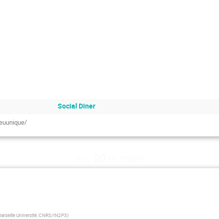
Social Diner
ieuunique/
jeu. 20 octobre
rseille Université, CNRS/IN2P3
)