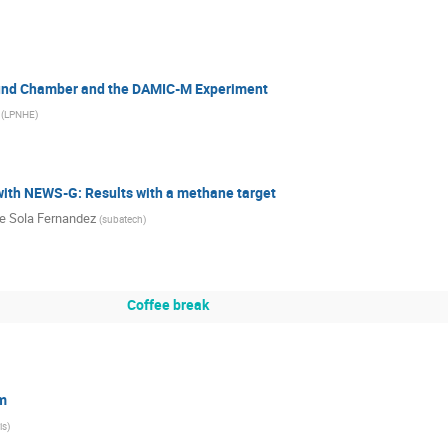
round Chamber and the DAMIC-M Experiment
(
LPNHE
)
ith NEWS-G: Results with a methane target
e Sola Fernandez
(
subatech
)
Coffee break
m
is
)