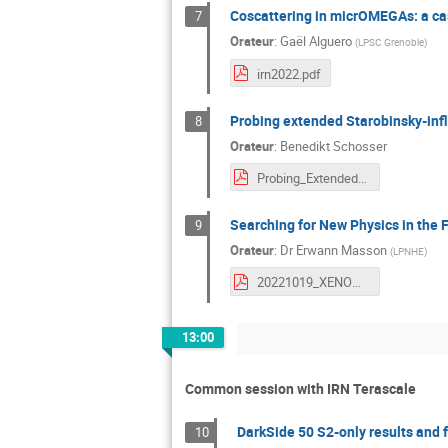
Coscattering in micrOMEGAs: a case
7
Orateur
:
Gaël Alguero
(
LPSC Grenoble
)
irn2022.pdf
Probing extended Starobinsky-infl
8
Orateur
:
Benedikt Schosser
Probing_Extended_Starobinsky.pdf
Searching for New Physics in the
9
Orateur
:
Dr
Erwann Masson
(
LPNHE
)
20221019_XENONnT_ErwannMasson.pdf
13:00
Common session with IRN Terascale
DarkSide 50 S2-only results and 
10