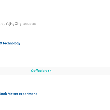
,
Yajing Xing
2P3
)
(
SUBATECH
)
dO technology
Coffee break
Dark Matter experiment