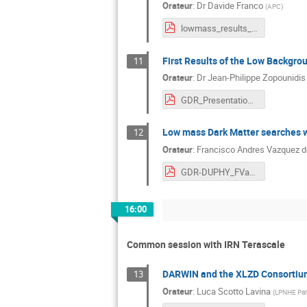
Orateur
:
Dr
Davide Franco
(
APC
)
lowmass_results_gdr.pdf
First Results of the Low Backg
11
Orateur
:
Dr
Jean-Philippe Zopounidis
GDR_Presentation_2022_DAMICM.pdf
Low mass Dark Matter searches w
12
Orateur
:
Francisco Andres Vazquez d
GDR-DUPHY_FVazquez_2022-10-19.pdf
16:00
Common session with IRN Terascale
DARWIN and the XLZD Consortiu
13
Orateur
:
Luca Scotto Lavina
(
LPNHE Par