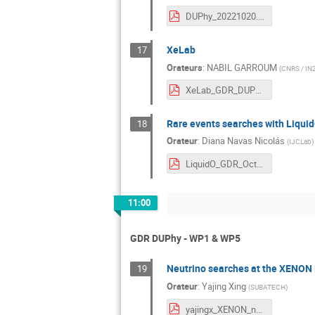
DUPhy_20221020.pdf
XeLab
17
Orateurs
:
NABIL GARROUM
(
CNRS / IN
XeLab_GDR_DUPHY.pdf
Rare events searches with Liqui
18
Orateur
:
Diana Navas Nicolás
(
IJCLab
)
LiquidO_GDR_Oct22.pdf
11:00
GDR DUPhy - WP1 & WP5
Neutrino searches at the XENON 
19
Orateur
:
Yajing Xing
(
SUBATECH
)
yajingx_XENON_neutrino.pdf