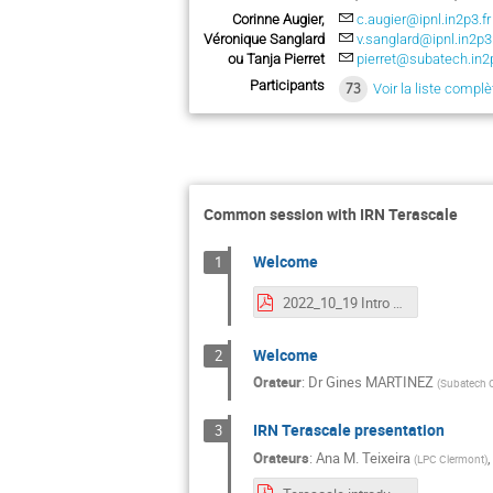
Corinne Augier,
c.augier@ipnl.in2p3.fr
Véronique Sanglard
v.sanglard@ipnl.in2p3.
ou Tanja Pierret
pierret@subatech.in2p
Participants
73
Voir la liste complè
Common session with IRN Terascale
Welcome
1
2022_10_19 Intro GDR Terascale-DUPhy.pdf
Welcome
2
Orateur
:
Dr
Gines MARTINEZ
(
Subatech C
IRN Terascale presentation
3
Orateurs
:
Ana M. Teixeira
(
LPC Clermont
)