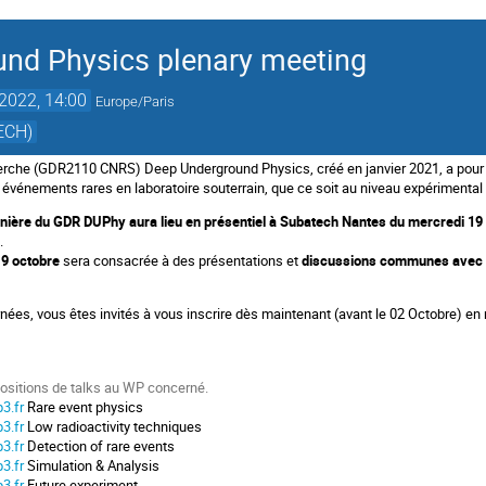
nd Physics plenary meeting
 2022, 14:00
Europe/Paris
ECH)
che (GDR2110 CNRS) Deep Underground Physics, créé en janvier 2021, a pour o
s événements rares en laboratoire souterrain, que ce soit au niveau expérimental
énière du GDR DUPhy aura lieu en présentiel à Subatech Nantes du mercredi 19 
0
.
19 octobre
sera consacrée à des présentations et
discussions communes avec l
rnées, vous êtes invités à vous inscrire dès maintenant (avant le 02 Octobre) en 
ositions de talks au WP concerné.
3.fr
Rare event physics
3.fr
Low radioactivity techniques
3.fr
Detection of rare events
3.fr
Simulation & Analysis
3.fr
Future experiment