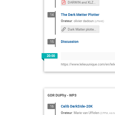
DARWIN and XLZD.pdf
The Dark Matter Plotter
14
Orateur
:
olivier dadoun
(
LPNHE
)
Dark Matter plotter (binder link)
Discussion
15
20:00
https://www.lelieuunique.com/en/lel
GDR DUPhy - WP3
Calib DarkSide-20K
16
Orateur
:
Marie van Uffelen
(
CPPM, Aix Ma