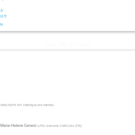
fr
3.fr
te
mer. 19 octobre
NRS/IN2P3 IMT Atlantique Univ Nantes
)
,
Marie-Helene Genest
(
LPSC-Grenoble, CNRS/UGA (FR)
)