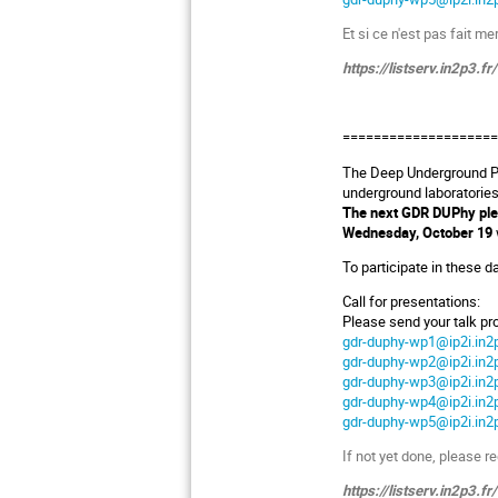
Et si ce n'est pas fait me
https://listserv.in2p3
===================
The Deep Underground Phy
underground laboratories,
The next GDR DUPhy plen
Wednesday, October 19
To participate in these da
Call for presentations:
Please send your talk pr
gdr-duphy-wp1@ip2i.in2p
gdr-duphy-wp2@ip2i.in2p
gdr-duphy-wp3@ip2i.in2p
gdr-duphy-wp4@ip2i.in2p
gdr-duphy-wp5@ip2i.in2p
If not yet done, please re
https://listserv.in2p3