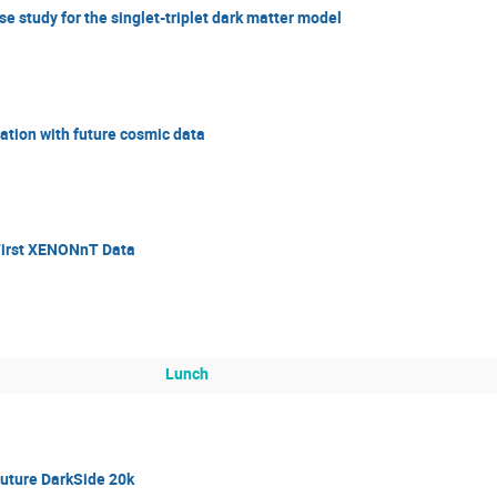
 study for the singlet-triplet dark matter model
ation with future cosmic data
 First XENONnT Data
Lunch
future DarkSide 20k