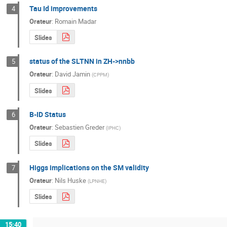
Tau Id improvements
4
Orateur
:
Romain Madar
Slides
status of the SLTNN in ZH->nnbb
5
Orateur
:
David Jamin
(
CPPM
)
Slides
B-ID Status
6
Orateur
:
Sebastien Greder
(
IPHC
)
Slides
Higgs implications on the SM validity
7
Orateur
:
Nils Huske
(
LPNHE
)
Slides
15:40