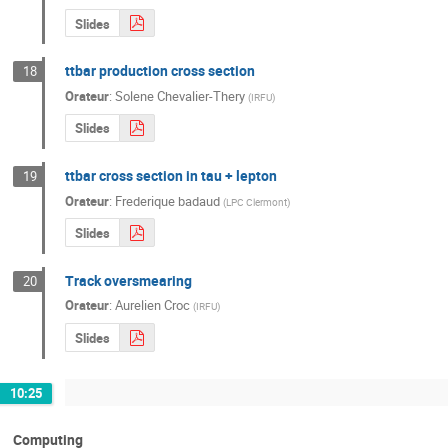
Slides
ttbar production cross section
18
Orateur
:
Solene Chevalier-Thery
(
IRFU
)
Slides
ttbar cross section in tau + lepton
19
Orateur
:
Frederique badaud
(
LPC Clermont
)
Slides
Track oversmearing
20
Orateur
:
Aurelien Croc
(
IRFU
)
Slides
10:25
Computing