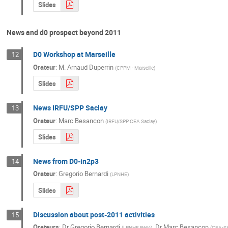
Slides
News and d0 prospect beyond 2011
D0 Workshop at Marseille
12
Orateur
:
M.
Arnaud Duperrin
(
CPPM - Marseille
)
Slides
News IRFU/SPP Saclay
13
Orateur
:
Marc Besancon
(
IRFU/SPP CEA Saclay
)
Slides
News from D0-in2p3
14
Orateur
:
Gregorio Bernardi
(
LPNHE
)
Slides
Discussion about post-2011 activities
15
Orateurs
:
Dr
Gregorio Bernardi
,
Dr
Marc Besancon
(
LPNHE Paris
)
(
CEA-Sa