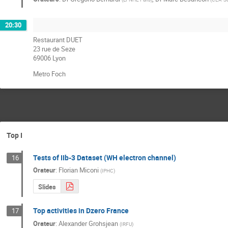
20:30
Restaurant DUET
23 rue de Seze
69006 Lyon
Metro Foch
Top I
Tests of IIb-3 Dataset (WH electron channel)
16
Orateur
:
Florian Miconi
(
IPHC
)
Slides
Top activities in Dzero France
17
Orateur
:
Alexander Grohsjean
(
IRFU
)