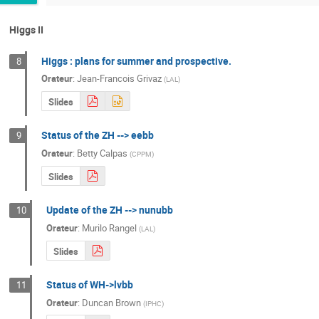
Higgs II
Higgs : plans for summer and prospective.
8
Orateur
:
Jean-Francois Grivaz
(
LAL
)
Slides
Status of the ZH --> eebb
9
Orateur
:
Betty Calpas
(
CPPM
)
Slides
Update of the ZH --> nunubb
10
Orateur
:
Murilo Rangel
(
LAL
)
Slides
Status of WH->lvbb
11
Orateur
:
Duncan Brown
(
IPHC
)