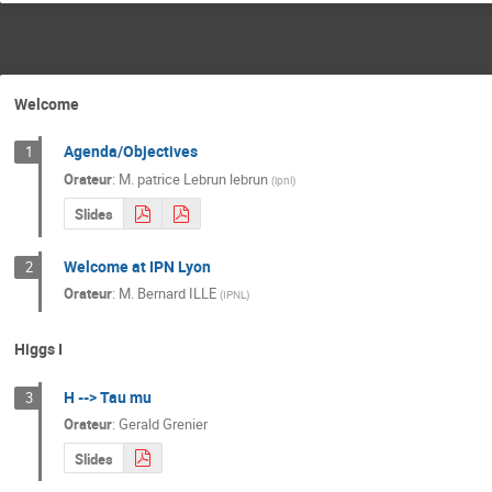
Welcome
Agenda/Objectives
1
Orateur
:
M.
patrice Lebrun lebrun
(
ipnl
)
Slides
Welcome at IPN Lyon
2
Orateur
:
M.
Bernard ILLE
(
IPNL
)
Higgs I
H --> Tau mu
3
Orateur
:
Gerald Grenier
Slides