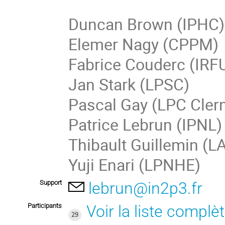
Duncan Brown (IPHC)

Elemer Nagy (CPPM)

Fabrice Couderc (IRFU
Jan Stark (LPSC)

Pascal Gay (LPC Clerm
Patrice Lebrun (IPNL) 
Thibault Guillemin (LA
Yuji Enari (LPNHE)
Support
lebrun@in2p3.fr
Participants
Voir la liste complè
29