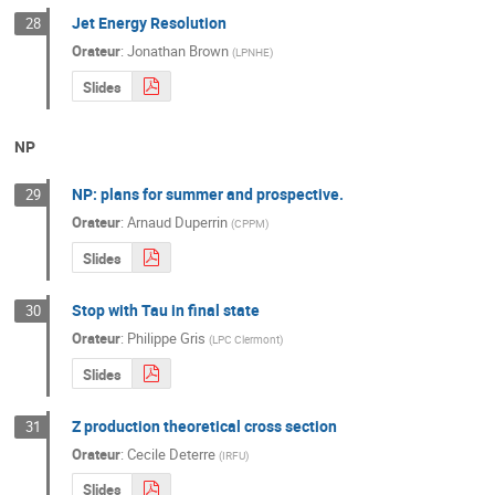
Jet Energy Resolution
28
Orateur
:
Jonathan Brown
(
LPNHE
)
Slides
NP
NP: plans for summer and prospective.
29
Orateur
:
Arnaud Duperrin
(
CPPM
)
Slides
Stop with Tau in final state
30
Orateur
:
Philippe Gris
(
LPC Clermont
)
Slides
Z production theoretical cross section
31
Orateur
:
Cecile Deterre
(
IRFU
)
Slides