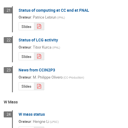
Status of computing at CC and at FNAL
21
Orateur
:
Patrice Lebrun
(
IPNL
)
Slides
Status of LCG activity
22
Orateur
:
Tibor Kurca
(
IPNL
)
Slides
News from CCIN2P3
23
Orateur
:
M.
Philippe Olivero
(
CC-Production
)
Slides
W Mass
W mass status
24
Orateur
:
Hengne Li
(
LPSC
)