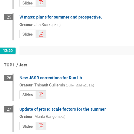
Slides
W mass: plans for summer and prospective.
25
Orateur
:
Jan Stark
(
LPSC
)
Slides
12:20
TOP II / Jets
New JSSR corrections for Run IIb
26
Orateur
:
Thibault Guillemin
(
guillem@lal.in2p3.fr
)
Slides
Update of jets id scale factors for the summer
27
Orateur
:
Murilo Rangel
(
LAL
)
Slides