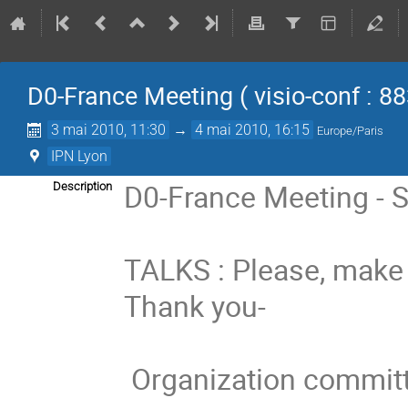
D0-France Meeting ( visio-conf : 88
3 mai 2010, 11:30
→
4 mai 2010, 16:15
Europe/Paris
IPN Lyon
D0-France Meeting - S
Description
TALKS : Please, make
Thank you-

 Organization committee :
