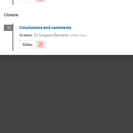
Closure
Conclusions and comments
32
Orateur
:
Dr
Gregorio Bernardi
(
LPNHE Paris
)
Slides