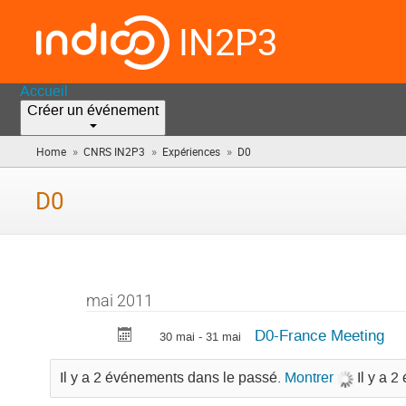
IN2P3
Accueil
Créer un événement
»
»
»
Home
CNRS IN2P3
Expériences
D0
(vous
êtes
ici)
D0
mai 2011
D0-France Meeting
30 mai - 31 mai
Il y a 2 événements dans le passé.
Montrer
Il y a 