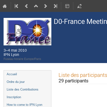
D0-France Meeting
3–4 mai 2010
IPN Lyon
Fuseau horaire Europe/Paris
Menu
Liste des participant
Accueil
de
29 participants
Ordre du jour
l'événement
Liste des Contributions
Inscription
How to come to IPN Lyon