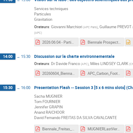
Services techniques
Particules
Gravitation
Orateurs
:
Giovanni Marchiori
,
Guillaume PREVOT
(
APC Paris
)
(
APC
)
2026:06:04 - Particles group.pdf
Biennale Prospectives techniques APC GP 2026.pdf
Discussion sur la charte environnementale
14:00
→
15:30
Orateurs
:
Dr
Davide Franco
,
Miles LINDSEY CLARK
(
APC
)
(
C
20260604_Biennale_CO2_new_template.pdf
APC_Carbon_Footprint.pdf
Presentation Flash -- Session 3 [5 x 6 mins slots] (C
15:30
→
16:00
Sacha MUGNIER
Tom FOURNIER
Jennifer GRAPIN
Anand RAICHOOR
David Fernando FREITAS DA SILVA CAVALCANTE
Biennale_Freitas_2026.pdf
MUGNIERLastVersion.pdf