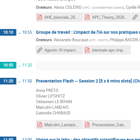
Orateurs
:
Alexis COLEIRO
,
Cyrille 
(
APC / Université Paris Diderot
)
AHE_biennale_2026.pdf
APC_Theory_2026_Bienalle.pdf
Groupe de travail : L'impact de l'IA sur nos pratiques 
10:10
→
10:55
Orateurs
:
Alexandre Boucaud
,
Philippe BACON
(
APC / IN2P3
)
(
Agentic AI impact on our activities
biennale-apc-impact-ia.pdf
10:55
→
11:20
Presentation Flash -- Session 2 [5 x 6 mins slots] (C
11:20
→
11:50
Anna PRETO
Olivier LIFSHITZ
Sébastien LE BIHAN
Malcolm LANDAIS
Gabrielle CHABAUD
Malcolm_Landais_PR_1.2_v2.pdf
Presentation_GabrielleChabaud_Biennale2026(1).pdf
Vision sur le labo : des objectifs scientifiques aux pro
11:50
→
13:00