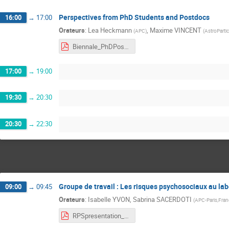
Perspectives from PhD Students and Postdocs
16:00
→
17:00
Orateurs
:
Lea Heckmann
,
Maxime VINCENT
(
APC
)
(
AstroParti
Biennale_PhDPostdoc_2026.pptx.pdf
17:00
→
19:00
19:30
→
20:30
20:30
→
22:30
Groupe de travail : Les risques psychosociaux au lab
09:00
→
09:45
Orateurs
:
Isabelle YVON
,
Sabrina SACERDOTI
(
APC-Paris,Fran
RPSpresentation_biennale_v2.pdf