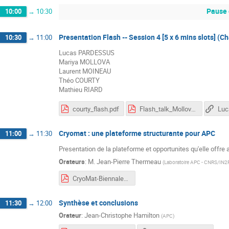
Pause 
10:00
→
10:30
Presentation Flash -- Session 4 [5 x 6 mins slots] (C
10:30
→
11:00
Lucas PARDESSUS
Mariya MOLLOVA
Laurent MOINEAU
Théo COURTY
Mathieu RIARD
courty_flash.pdf
Flash_talk_Mollova.pdf
Luc
Cryomat : une plateforme structurante pour APC
11:00
→
11:30
Presentation de la plateforme et opportunites qu'elle offre a
Orateurs
:
M.
Jean-Pierre Thermeau
(
Laboratoire APC - CNRS/IN2P3 
CryoMat-Biennale-2026-06-05.pdf
Synthèse et conclusions
11:30
→
12:00
Orateur
:
Jean-Christophe Hamilton
(
APC
)