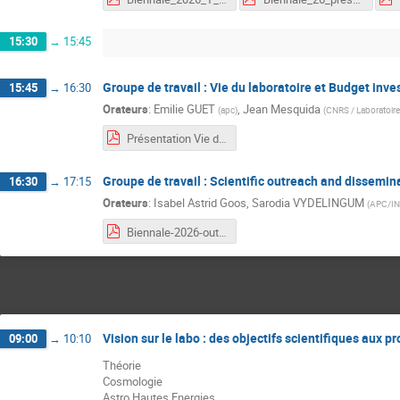
15:30
→
15:45
Groupe de travail : Vie du laboratoire et Budget inv
15:45
→
16:30
Orateurs
:
Emilie GUET
,
Jean Mesquida
(
apc
)
(
CNRS / Laboratoir
Présentation Vie du laboratoire et budget investissement.pdf
Groupe de travail : Scientific outreach and dissemin
16:30
→
17:15
Orateurs
:
Isabel Astrid Goos
,
Sarodia VYDELINGUM
(
APC/I
Biennale-2026-outreach.pdf
Vision sur le labo : des objectifs scientifiques aux pro
09:00
→
10:10
Théorie
Cosmologie
Astro Hautes Energies