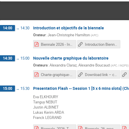
Introduction et objectifs de la biennale
14:00
→
14:30
Orateur
:
Jean-Christophe Hamilton
(
APC
)
Biennale 2026 - Introduction.pdf
Introduction Biennale
Nouvelle charte graphique du laboratoire
14:30
→
15:00
Orateurs
:
Alexandra Claraz
,
Alexandre Boucaud
(
APC / IN2P3
)
Charte-graphique-APC-Alexandra-Claraz.pdf
Download link – charte / logos / templates
Presentation Flash -- Session 1 [5 x 6 mins slots] (C
15:00
→
15:30
Eva ELKHOURY
Tanguy NEBUT
Justin ALBINET
Lukas Kerim ARDA
Franck LEGRAND
Biennale_2026_T_NEBUT.pdf
Biennale_26_presentation_ARDA.pdf