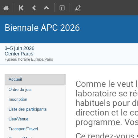
Biennale APC 2026
3–5 juin 2026
Center Parcs
Fuseau horaire Europe/Paris
Menu
Accueil
Comme le veut la
de
laboratoire se r
Ordre du jour
l'événement
habituels pour 
Inscription
direction et le c
Liste des participants
programme. Vos 
Lieu/Venue
Transport/Travel
Ce rendez-vous s