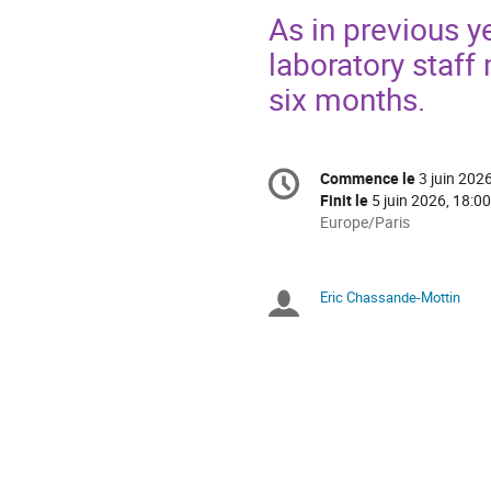
As in previous ye
laboratory staf
six months.
Information
Commence le
3 juin 202
Date/Heure
de
Finit le
5 juin 2026, 18:00
la
Toutes
Europe/Paris
les
conférence
horaires
sont
Eric Chassande-Mottin
Présidents
en
Europe/Paris
de
séance