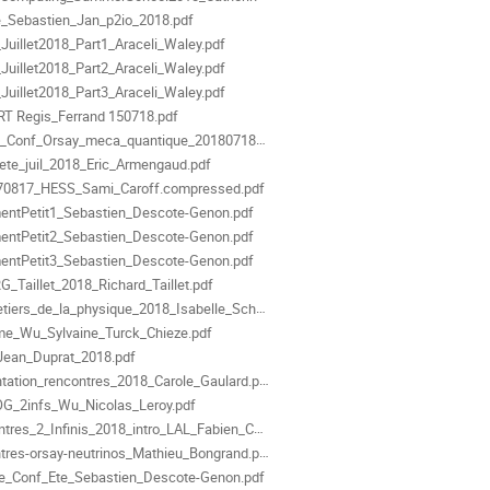
_Sebastien_Jan_p2io_2018.pdf
Juillet2018_Part1_Araceli_Waley.pdf
Juillet2018_Part2_Araceli_Waley.pdf
Juillet2018_Part3_Araceli_Waley.pdf
RT Regis_Ferrand 150718.pdf
onf_Orsay_meca_quantique_20180718_Claude_Aslangul.pdf
ete_juil_2018_Eric_Armengaud.pdf
0817_HESS_Sami_Caroff.compressed.pdf
mentPetit1_Sebastien_Descote-Genon.pdf
mentPetit2_Sebastien_Descote-Genon.pdf
mentPetit3_Sebastien_Descote-Genon.pdf
RG_Taillet_2018_Richard_Taillet.pdf
iers_de_la_physique_2018_Isabelle_Schuster.pdf
e_Wu_Sylvaine_Turck_Chieze.pdf
Jean_Duprat_2018.pdf
tation_rencontres_2018_Carole_Gaulard.pdf
G_2infs_Wu_Nicolas_Leroy.pdf
res_2_Infinis_2018_intro_LAL_Fabien_Cavalier.pdf
tres-orsay-neutrinos_Mathieu_Bongrand.pdf
e_Conf_Ete_Sebastien_Descote-Genon.pdf