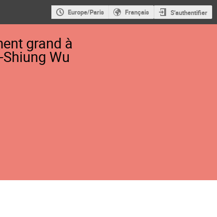
Europe/Paris
Français
S'authentifier
ment grand à
en-Shiung Wu