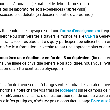
ours et séminaires (le matin et le début d’après-midi)
isites de laboratoires et d’expériences (l’après-midi)
iscussions et débats (en deuxième partie d’après-midi)
s Rencontres de physique sont une
forme d’enseignement
fréq
herche ou d’universités à travers le monde, tels le
CERN
à Genèv
 Francisco. Les étudiant.e.s qui y participent bénéficient d’un 
mplète leur formation universitaire par une approche plus orient
 vous êtes un.e étudiant.e en fin de L3 ou équivalent
(fin de pre
ns une filière de physique générale ou appliquée, nous vous inv
ssion des « Rencontres de physique » !
in, afin de favoriser les échanges entre étudiant.e.s, orateur.trice
endrons à notre charge vos frais de
logement
sur le campus de l
ximité, ainsi que les frais de restauration (en dehors du week-e
s d’infos pratiques, n’hésitez pas à consulter la page
Foire aux