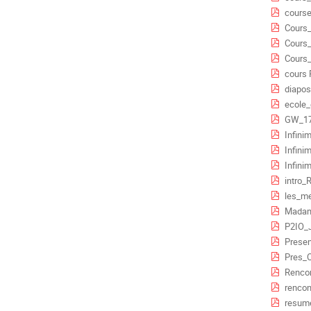
course
Cours_
Cours_
Cours_
cours 
diapos_C
ecole_
GW_17
Infini
Infini
Infini
intro_
les_met
Madam
P2IO_
Presen
Pres_O
Rencont
rencon
resum