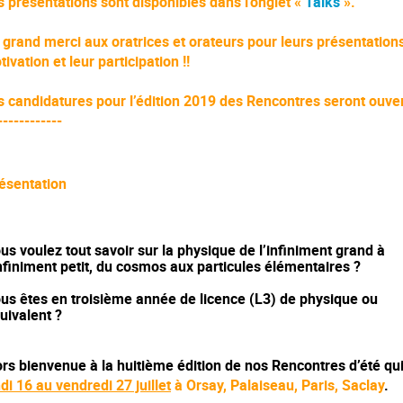
s présentations sont disponibles dans l'onglet «
Talks
».
 grand merci aux oratrices et orateurs pour leurs présentations
ivation et leur participation !!
s candidatures pour l’édition 2019 des Rencontres seront ouve
------------
ésentation
us voulez tout savoir sur la physique de l’infiniment grand à
infiniment petit, du cosmos aux particules élémentaires ?
us êtes en troisième année de licence (L3) de physique ou
uivalent ?
ors bienvenue à la huitième édition de nos Rencontres d’été qu
di 16 au vendredi 27 juillet
à Orsay, Palaiseau, Paris, Saclay
.