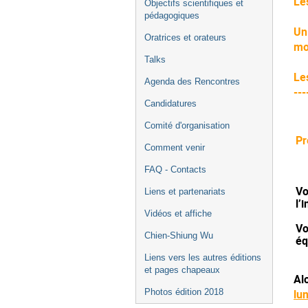
Le
Objectifs scientifiques et
l'événement
pédagogiques
Un
Oratrices et orateurs
mot
Talks
Le
Agenda des Rencontres
---
Candidatures
Comité d'organisation
Pr
Comment venir
FAQ - Contacts
Vo
Liens et partenariats
l’
Vidéos et affiche
Vo
Chien-Shiung Wu
éq
Liens vers les autres éditions
et pages chapeaux
Al
Photos édition 2018
lun