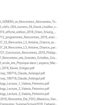
ments
_GENERA_at_Rencontres_Alessandra_Tonazzo.pdf
s_CEA_numero_54_David_Lhuillier_violation_de_parite_Chien-Shiung_Wu.pdf
19_affiche_edition_2018_Chien_Shiung_Wu.pdf
_programmes_Rencontres_2018_avec_noms_speakers.pdf
_23_Rencontre_L3_Antoine_Chance_accelerateur.pdf
7_24_Rencontre_L3_Antoine_Chance_part2.pdf
7_Conclusion_Rencontres_2018_Philippe_Schune.pdf
encontres_ete_Grandes_Echelles_Cosmo_Josquin_Errard.pdf
ecole_ete_Physique dans l_espace_Marc_Sauvage.pdf
ni_2018_Xavier_Doligez.pdf
rsay_180716_Claude_Aslangul.pdf
rsay_180718_Claude_Aslangul.pdf
ogy_Lecture_1_Valeria_Pettorino.pdf
ogy_Lecture_2_Valeria_Pettorino.pdf
ogy_Lecture_3_Valeria_Pettorino.pdf
018_Rencontre_Ete_P2IO_Maxence_Vandenbroucke.pdf
omputing_SummerSchool2018_Catherine_Biscarat.pdf