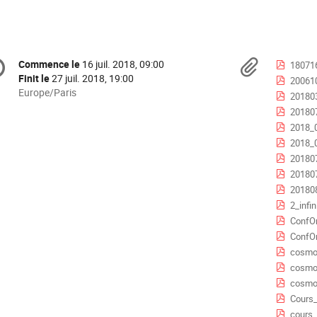
formation
Docu
Commence le
16 juil. 2018, 09:00
Date/Heure
180716
e
Finit le
27 juil. 2018, 19:00
200610_clef
Toutes
Europe/Paris
201803
les
nférence
20180712
horaires
2018_07
sont
2018_0
en
2018072
Europe/Paris
201807_R
201808_
2_infi
ConfO
ConfO
cosmol
cosmol
cosmol
Cours_2
cours_C