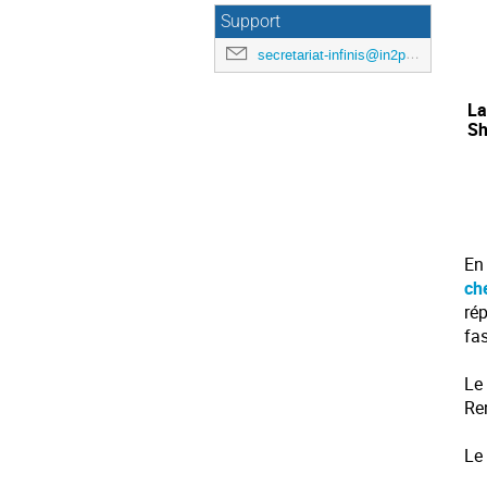
Support
secretariat-infinis@in2p3.fr
La
Sh
En
ch
ré
fa
Le
Re
Le