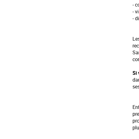
- c
- v
- d
Le
rec
San
co
Si
da
se
Enf
pr
pro
plu