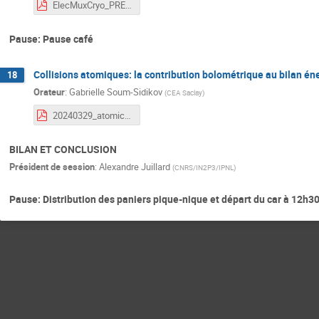
ElecMuxCryo_PRELE_DRTBT2024.pdf
Pause: Pause café
Collisions atomiques: la contribution bolométrique au bilan é
18
Orateur
:
Gabrielle Soum-Sidikov
(
CEA Saclay
)
20240329_atomic_collisions_in_bolometers 2 (1).pdf
BILAN ET CONCLUSION
Président de session
:
Alexandre Juillard
(
CNRS/IN2P3/IPNL
)
Pause: Distribution des paniers pique-nique et départ du car à 12h30