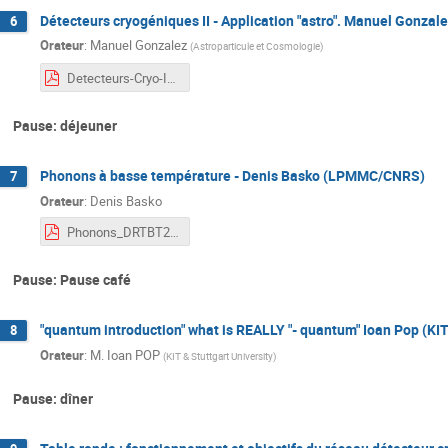
Détecteurs cryogéniques II - Application "astro". Manuel Gonza
6
Orateur
:
Manuel Gonzalez
(
Astroparticule et Cosmologie
)
Detecteurs-Cryo-II-Gonzalez-Astro.pdf
Pause: déjeuner
Phonons à basse température - Denis Basko (LPMMC/CNRS)
7
Orateur
:
Denis Basko
Phonons_DRTBT2024.pdf
Pause: Pause café
"quantum introduction" what is REALLY "- quantum" Ioan Pop (KIT 
8
Orateur
:
M.
Ioan POP
(
KIT & Stuttgart University
)
Pause: dîner