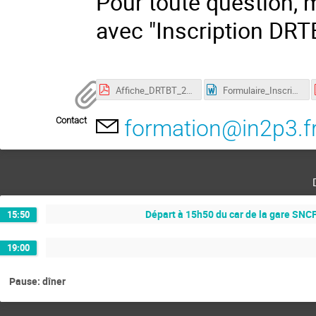
Pour toute question, 
avec "Inscription DRT
Affiche_DRTBT_2024.pdf
Formulaire_Inscription_DRTBT.docx
Contact
formation@in2p3.f
Départ à 15h50 du car de la gare SNCF
15:50
19:00
Pause: dîner