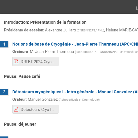
Introduction: Présentation de la formation
Présidents de session
:
Alexandre Juillard
,
Helene MARIE-CA
(
CNRS/IN2P3/IPNL
)
Notions de base de Cryogénie - Jean-Pierre Thermeau (APC/CNR
1
Orateurs
:
M.
Jean-Pierre Thermeau
(
Laboratoire APC - CNRS/IN2P3 - Université Pari
DRTBT-2024-Cryogénie.pdf
Pause: Pause café
Détecteurs cryogéniques I - Intro générale - Manuel Gonzalez 
2
Orateur
:
Manuel Gonzalez
(
Astroparticule et Cosmologie
)
Detecteurs-Cryo-I-Gonzalez-Intro.pdf
Pause: déjeuner