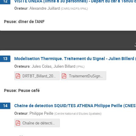
VISITE ONERA (limité à 30 personnes) - Départ du car à 16h00 
12
Orateur
:
Alexandre Juillard
(
CNRS/IN2P3/IPNL
)
Pause: dîner de l'ANF
Modelisation Thermique. Traitement du Signal - Julien Billard 
13
Orateurs
:
Jules Colas
,
Julien Billard
(
IPNL
)
DRTBT_Billard_2024.pdf
TraitementDuSignal_DRTBT2024.pdf
Pause: Pause café
Chaine de detection SQUID/TES ATHENA Philippe Peille (CNES
14
Orateur
:
Philippe Peille
(
Centre National d'Etudes Spatiales
)
Chaîne de détection SQUID-TES Athena.pdf