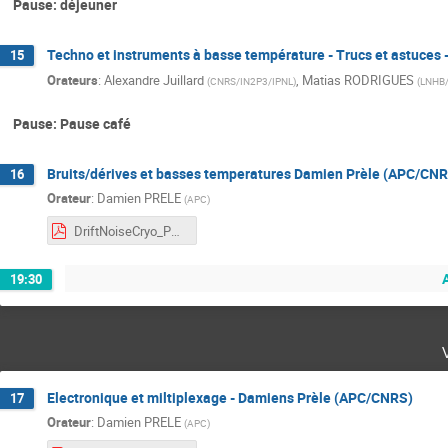
Pause: déjeuner
Techno et instruments à basse température - Trucs et astuces 
15
Orateurs
:
Alexandre Juillard
,
Matias RODRIGUES
(
CNRS/IN2P3/IPNL
)
(
LNHB
Pause: Pause café
Bruits/dérives et basses temperatures Damien Prèle (APC/CN
16
Orateur
:
Damien PRELE
(
APC
)
DriftNoiseCryo_PRELE_DRTBT2024.pdf
A
19:30
Electronique et miltiplexage - Damiens Prèle (APC/CNRS)
17
Orateur
:
Damien PRELE
(
APC
)