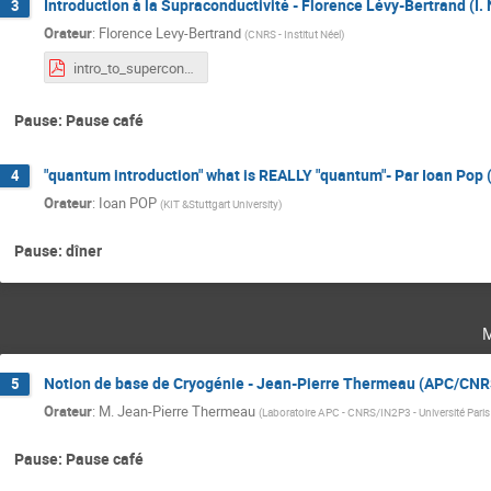
Introduction à la Supraconductivité - Florence Lévy-Bertrand (I.
3
Orateur
:
Florence Levy-Bertrand
(
CNRS - Institut Néel
)
intro_to_superconductivity_DRTBT2024.pdf
Pause: Pause café
"quantum introduction" what is REALLY "quantum"- Par Ioan Pop (
4
Orateur
:
Ioan POP
(
KIT &Stuttgart University
)
Pause: dîner
Notion de base de Cryogénie - Jean-Pierre Thermeau (APC/CNR
5
Orateur
:
M.
Jean-Pierre Thermeau
(
Laboratoire APC - CNRS/IN2P3 - Université Paris
Pause: Pause café