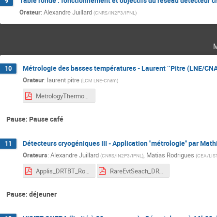
Table ronde : fonctionnement et objectifs du réseau détecteur cr
9
Orateur
:
Alexandre Juillard
(
CNRS/IN2P3/IPNL
)
Métrologie des basses températures - Laurent ¨Pitre (LNE/CN
10
Orateur
:
laurent pitre
(
LCM LNE-Cnam
)
MetrologyThermometrybelow273K_DRTBT2024.pdf
Pause: Pause café
Détecteurs cryogéniques III - Application "métrologie" par Math
11
Orateurs
:
Alexandre Juillard
,
Matias Rodrigues
(
CNRS/IN2P3/IPNL
)
(
CEA/LIS
Applis_DRTBT_Rodrigues to pdf.pdf
RareEvtSeach_DRTBT2024_LowRes_AlexJuillard.pdf
Pause: déjeuner