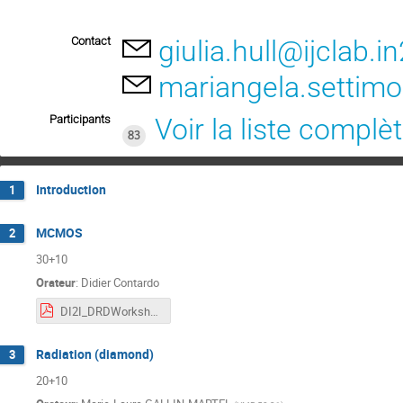
Contact
giulia.hull@ijclab.i
mariangela.settim
Participants
Voir la liste complè
83
Introduction
1
MCMOS
2
30+10
Orateur
:
Didier Contardo
DI2I_DRDWorkshop_MCMOS_02032025.pdf
Radiation (diamond)
3
20+10