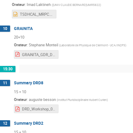
Orateur
:
Imad Laktineh
(
{UNIV CLAUDE BERNARD}UMR5822
)
TSDHCAL_MRPC.pptx
GRAiNITA
10
20+10
Orateur
:
Stephane Monteil
(
Laboratoire de Physique de Clermont - UCA/IN2P3
)
GRAiNITA_GDR_DRD_20250303.pdf
15:30
Summary DRD8
11
15 + 10
Orateur
:
auguste besson
(
Institut Pluridisciplinaire Hubert Curien
)
DRD_Workshop_04032025_DRD8.pdf
Summary DRD2
12
15 + 10