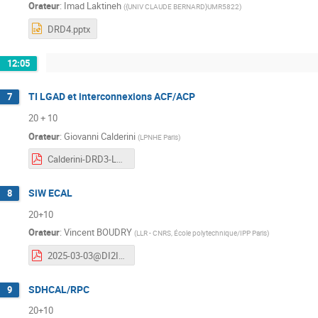
Orateur
:
Imad Laktineh
(
{UNIV CLAUDE BERNARD}UMR5822
)
DRD4.pptx
12:05
TI LGAD et interconnexions ACF/ACP
7
20 + 10
Orateur
:
Giovanni Calderini
(
LPNHE Paris
)
Calderini-DRD3-LGAD-Interc.pdf
SiW ECAL
8
20+10
Orateur
:
Vincent BOUDRY
(
LLR - CNRS, École polytechnique/IPP Paris
)
2025-03-03@DI2I-IN2P3-DRD_SiW-ECAL_VB.pdf
SDHCAL/RPC
9
20+10