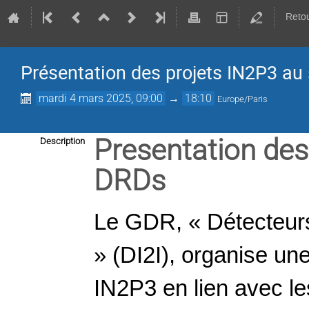
Retou
Présentation des projets IN2P3 au
mardi 4 mars 2025, 09:00
→
18:10
Europe/Paris
Presentation des
Description
DRDs
Le GDR, « Détecteurs 
» (DI2I), organise un
IN2P3 en lien avec le