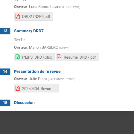
Orateur
:
Luca Scotto Lavina
(
LPNHE Paris
)
DRD2-IN2P3.pdf
Summary DRD7
13
15+10
Orateur
:
Marlon BARBERO
(
CPPM
)
IN2P3_DRD7.xlsx
Resume_DRD7.pdf
Présentation de la revue
14
Orateur
:
Julie Prast
(
LAPP/IN2P3/CNRS
)
20250304_RevueDRD.pdf
Discussion
15