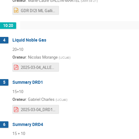
Orateur
:
Marie-Laure GALLIN-MARTEL
(
UMR 58 21
)
GDR DI2I ML GallinMartel 4 mars 2025 DRD3 Diamant.pptx
10:20
Liquid Noble Gas
4
20+10
Orateur
:
Nicolas Morange
(
IJCLab
)
2025-03-04_ALLEGRO_Ecal_DRD_IN2P3.pdf
Summary DRD1
5
15+10
Orateur
:
Gabriel Charles
(
IJCLab
)
2025-03-04_DRD1-IN2P3.pdf
Summary DRD4
6
15 + 10