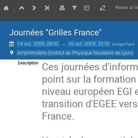
Retour à l'
Journées "Grilles France"
14 oct. 2009, 08:00
→
16 oct. 2009, 20:30
Europe/Paris
Amphithéâtre (Institut de Physique Nucléaire de Lyon)
Ces journées d'informa
Description
point sur la formation
niveau européen EGI et
transition d'EGEE vers 
France.
