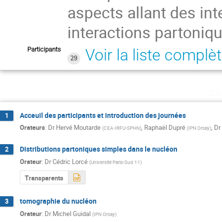
aspects allant des in
interactions partoniqu
Participants
Voir la liste complè
29
jeu
Acceuil des participants et introduction des journées
1
Orateurs
:
Dr
Hervé Moutarde
,
Raphaël Dupré
,
Dr
(
CEA-IRFU-SPHN
)
(
IPN Orsay
)
Distributions partoniques simples dans le nucléon
2
Orateur
:
Dr
Cédric Lorcé
(
Université Paris-Sud 11
)
Transparents
tomographie du nucléon
3
Orateur
:
Dr
Michel Guidal
(
IPN Orsay
)