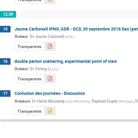
12:30
Jaume Carbonell IPNO, GDR - QCD, 30 septembre 2016 Des (peti
15
Orateur
:
Dr
Jaume Carbonell
(
LPSC
)
Transparents
double parton scattering, experimental point of view
16
Orateur
:
Dr
Yiming Li
(
LAL
)
Transparents
Conlusion des journées - Discussion
17
Orateurs
:
Dr
Hervé Moutarde
,
Raphaël Dupré
,
D
(
CEA-IRFU-SPHN
)
(
IPN Orsay
)
Transparents