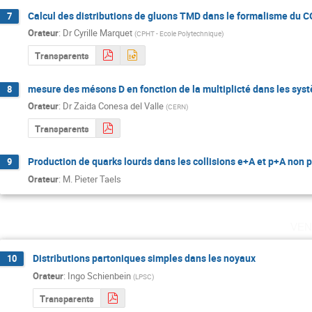
Calcul des distributions de gluons TMD dans le formalisme du C
7
Orateur
:
Dr
Cyrille Marquet
(
CPHT - Ecole Polytechnique
)
Transparents
mesure des mésons D en fonction de la multiplicté dans les sys
8
Orateur
:
Dr
Zaida Conesa del Valle
(
CERN
)
Transparents
Production de quarks lourds dans les collisions e+A et p+A non p
9
Orateur
:
M.
Pieter Taels
ven
Distributions partoniques simples dans les noyaux
10
Orateur
:
Ingo Schienbein
(
LPSC
)
Transparents