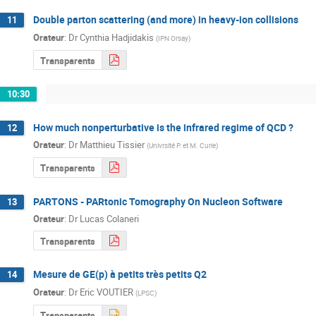
Double parton scattering (and more) in heavy-ion collisions
11
Orateur
:
Dr
Cynthia Hadjidakis
(
IPN Orsay
)
Transparents
10:30
How much nonperturbative is the infrared regime of QCD ?
12
Orateur
:
Dr
Matthieu Tissier
(
Univrsité P. et M. Curie
)
Transparents
PARTONS - PARtonic Tomography On Nucleon Software
13
Orateur
:
Dr
Lucas Colaneri
Transparents
Mesure de GE(p) à petits très petits Q2
14
Orateur
:
Dr
Eric VOUTIER
(
LPSC
)
Transparents