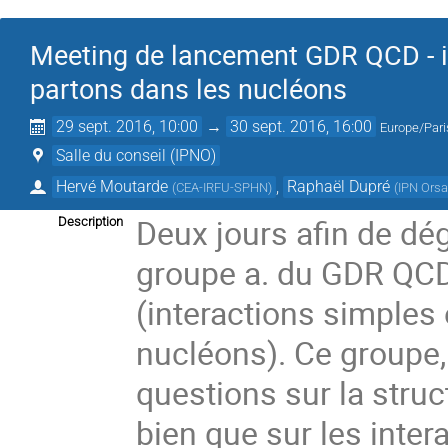
Meeting de lancement GDR QCD - in
partons dans les nucléons
29 sept. 2016, 10:00
→
30 sept. 2016, 16:00
Europe/Pari
Salle du conseil (IPNO)
Hervé Moutarde
,
Raphaël Dupré
(
CEA-IRFU-SPHN
)
(
IPN Ors
Deux jours afin de dé
Description
groupe a. du GDR QCD p
(interactions simples 
nucléons). Ce groupe,
questions sur la stru
bien que sur les inter