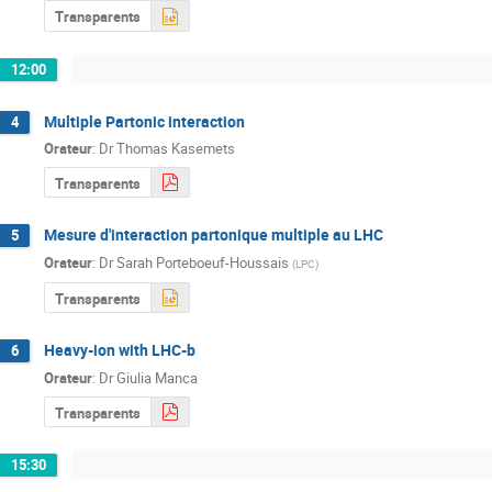
Transparents
12:00
Multiple Partonic interaction
4
Orateur
:
Dr
Thomas Kasemets
Transparents
Mesure d'interaction partonique multiple au LHC
5
Orateur
:
Dr
Sarah Porteboeuf-Houssais
(
LPC
)
Transparents
Heavy-ion with LHC-b
6
Orateur
:
Dr
Giulia Manca
Transparents
15:30