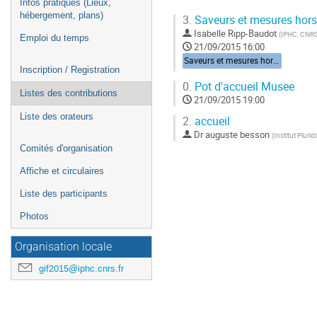
Infos pratiques (Lieux,
hébergement, plans)
3.
Saveurs et mesures hors-
Isabelle Ripp-Baudot
(
IPHC, CNR
Emploi du temps
21/09/2015 16:00
Saveurs et mesures hors-collisionneurs - [Isabelle Ripp-Baudot (IPHC)]
Inscription / Registration
0.
Pot d'accueil Musee
Listes des contributions
21/09/2015 19:00
Liste des orateurs
2.
accueil
Dr
auguste besson
(
Institut Plurid
Comités d'organisation
Affiche et circulaires
Liste des participants
Photos
Organisation locale
gif2015@iphc.cnrs.fr