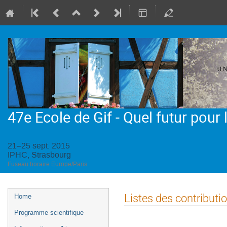
47e Ecole de Gif - Quel futur pour
21–25 sept. 2015
IPHC, Strasbourg
Fuseau horaire Europe/Paris
Menu
Listes des contributi
Home
de
Programme scientifique
l'événement