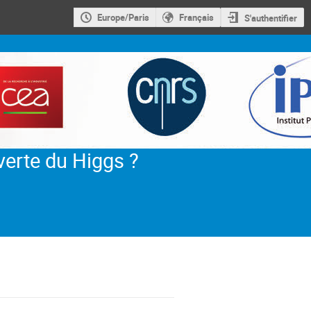
Europe/Paris
Français
S'authentifier
verte du Higgs ?