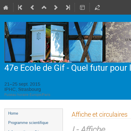
47e Ecole de Gif - Quel futur pour
21–25 sept. 2015
IPHC, Strasbourg
Fuseau horaire Europe/Paris
Menu
Affiche et circulaires
Home
de
Programme scientifique
l'événement
I - Affiche