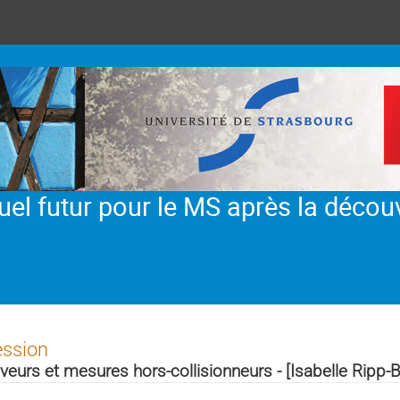
Quel futur pour le MS après la décou
ession
veurs et mesures hors-collisionneurs - [Isabelle Ripp-