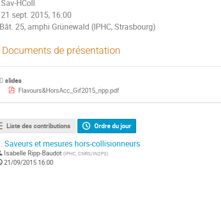
Sav-HColl
21 sept. 2015, 16:00
Bât. 25, amphi Grünewald (IPHC, Strasbourg)
Documents de présentation
slides
Flavours&HorsAcc_Gif2015_ripp.pdf
Liste des contributions
Ordre du jour
.
Saveurs et mesures hors-collisionneurs
Isabelle Ripp-Baudot
(
IPHC, CNRS/IN2P3
)
21/09/2015 16:00