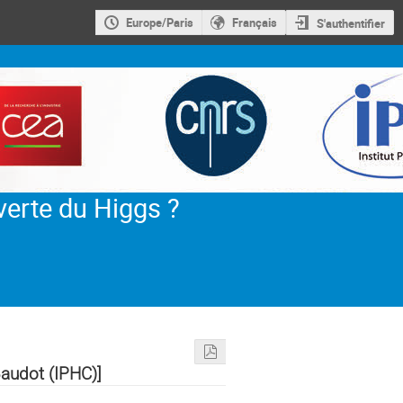
Europe/Paris
Français
S'authentifier
verte du Higgs ?
Baudot (IPHC)]