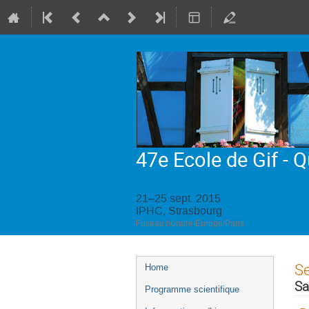
47e Ecole de Gif - 
21–25 sept. 2015
IPHC, Strasbourg
Fuseau horaire Europe/Paris
Menu
S
Home
de
Sa
Programme scientifique
l'événement