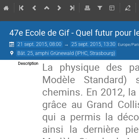
47e Ecole de Gif - Quel futur pour 
21 sept. 2015, 08:00
→
25 sept. 2015, 13:30
Europe/Pari
Bât. 25, amphi Grünewald (IPHC, Strasbourg)
La physique des par
Description
Modèle Standard) s
chemins. En 2012, la 
grâce au Grand Coll
qui a permis la déc
ainsi la dernière pi