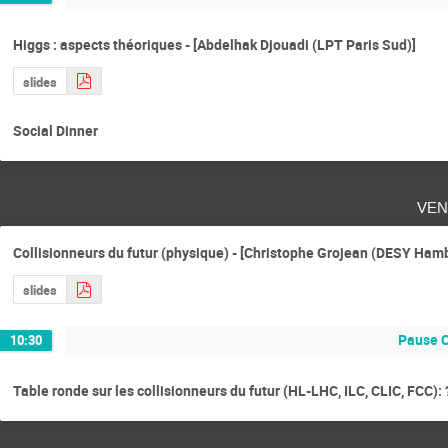
Higgs : aspects théoriques - [Abdelhak Djouadi (LPT Paris Sud)]
slides
Social Dinner
ven
Collisionneurs du futur (physique) - [Christophe Grojean (DESY Ham
slides
Pause 
10:30
Table ronde sur les collisionneurs du futur (HL-LHC, ILC, CLIC, FCC): ?