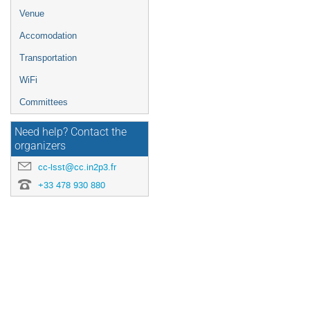
Venue
Accomodation
Transportation
WiFi
Committees
Need help? Contact the
organizers
cc-lsst@cc.in2p3.fr
+33 478 930 880