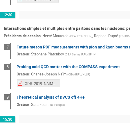
12:30
Interactions simples et multiples entre partons dans les nucléons: pa
Présidents de session
:
Hervé Moutarde
,
Raphaël Dupré
(
CEA-IRFU-SPHN
)
(
IPN Ors
Future meson PDF measurements with pion and kaon beams 
7
Orateur
:
Stephane Platchkov
(
CEA Saclay, IRFU/SPhN
)
Probing cold QCD matter with the COMPASS experiment
8
Orateur
:
Charles-Joseph Naïm
(
CEA/IRFU/ - LLR
)
GDR_2019_NAIM.pdf
Theoretical analysis of DVCS off 4He
9
Orateur
:
Sara Fucini
(
U. Perugia
)
15:30