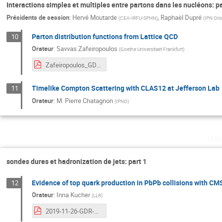
Interactions simples et multiples entre partons dans les nucléons: pa
Présidents de session
:
Hervé Moutarde
,
Raphaël Dupré
(
CEA-IRFU-SPHN
)
(
IPN Ors
Parton distribution functions from Lattice QCD
10
Orateur
:
Savvas Zafeiropoulos
(
Goethe Universitaet Frankfurt
)
Zafeiropoulos_GDR_2019.pdf
Timelike Compton Scattering with CLAS12 at Jefferson Lab
11
Orateur
:
M.
Pierre Chatagnon
(
IPNO
)
ma
sondes dures et hadronization de jets: part 1
Evidence of top quark production in PbPb collisions with CM
12
Orateur
:
Inna Kucher
(
LLR
)
2019-11-26-GDR-Top-CMS-Final.pdf