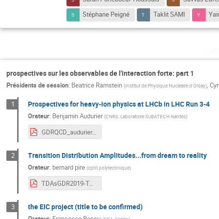
Stéphane Peigné
Taklit SAMI
Yai
lu
prospectives sur les observables de l'interaction forte: part 1
Présidents de session
:
Beatrice Ramstein
,
Cyn
(
Institut de Physique Nucleaire d'Orsay
)
Prospectives for heavy-ion physics at LHCb in LHC Run 3-4
1
Orateur
:
Benjamin Audurier
(
CNRS, Laboratoire SUBATECH Nantes
)
GDRQCD_audurier.pdf
Transition Distribution Amplitudes...from dream to reality
2
Orateur
:
bernard pire
(
cpht polytechnique
)
TDAsGDR2019-Talk.pdf
the EIC project (title to be confirmed)
3
Orateur
:
Francesco Bossu