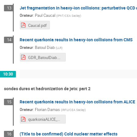
Jet fragmentation in heavy-ion collisions: perturbative Q
13
Orateur
:
Paul Caucal
(
IPhT/CEA Saclay
)
Caucal.pdf
Recent quarkonia results in heavy-ion collisions from CMS
14
Orateur
:
Batoul Diab
(
LLR
)
GDR_BatoulDiab.pdf
10:30
sondes dures et hadronization de jets: part 2
Recent quarkonia results in heavy-ion collisions from ALICE
15
Orateur
:
Florian Damas
(
IRFU/CEA Saclay
)
quarkoniaALICE_GDR2019.pdf
(Title to be confirmed) Cold nuclear matter effects
16