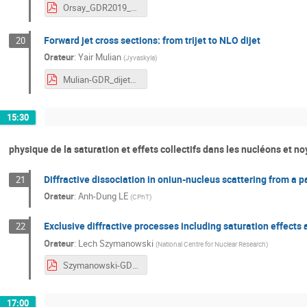
Orsay_GDR2019_CGC.pdf
Forward jet cross sections: from trijet to NLO dijet
20
Orateur
:
Yair Mulian
(
Jyvaskyla
)
Mulian-GDR_dijet1.pdf
15:30
physique de la saturation et effets collectifs dans les nucléons et no
Diffractive dissociation in oniun-nucleus scattering from a p
21
Orateur
:
Anh-Dung LE
(
CPhT
)
Exclusive diffractive processes including saturation effects 
22
Orateur
:
Lech Szymanowski
(
National Centre for Nuclear Research
)
Szymanowski-GDR-2019.pdf
17:00