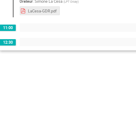
Orateur
:
Simone La Cesa
(
LPT Orsay
)
LaCesa-GDR.pdf
11:00
12:30