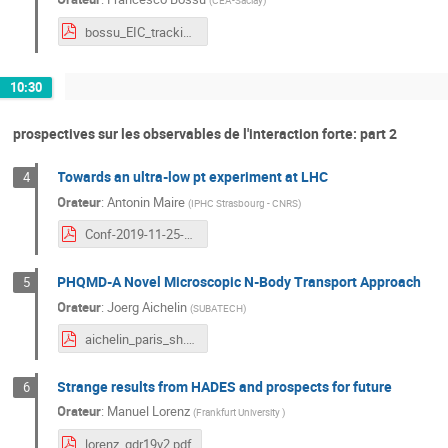
(
CEA-Saclay
)
bossu_EIC_tracking_RandD.pdf
10:30
prospectives sur les observables de l'interaction forte: part 2
Towards an ultra-low pt experiment at LHC
4
Orateur
:
Antonin Maire
(
IPHC Strasbourg - CNRS
)
Conf-2019-11-25-GDR-QCD-Orsay-ITS3+ANGHIE.pdf
PHQMD-A Novel Microscopic N-Body Transport Approach
5
Orateur
:
Joerg Aichelin
(
SUBATECH
)
aichelin_paris_sh.pdf
Strange results from HADES and prospects for future
6
Orateur
:
Manuel Lorenz
(
Frankfurt University
)
lorenz_gdr19v2.pdf