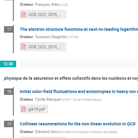
Orateur
:
François Arleo
(
LLR
)
GDR_QCD_2019_Arleo.pdf
The electron structure functions at next-to-leading logarith
17
Orateur
:
Giovanni Stagnitto
(
LPTHE
)
GDR_QCD_2019_stagnitto.pdf
12:30
physique de la saturation et effets collectifs dans les nucléons et no
Initial color-field fluctuations and anisotropies in heavy-ion 
18
Orateur
:
Cyrille Marquet
(
CPHT - Ecole Polytechnique
)
gdr19.pdf
Collinear resummations for the non-linear evolution in QCD
19
Orateur
:
Edmond Iancu
(
Institut de Physique Théorique de Saclay
)