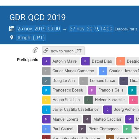
GDR QCD 2019
25 nov. 2019, 09:00
→
27 nov. 2019, 14:00
Europe/Paris
Amphi (LPT)
how to reach LPT
Participants
Antonin Maire
Batoul Diab
Beatri
Carlos Munoz Camacho
Charles-Joseph 
Dung Le Anh
Edmond Iancu
Elisa
Francesco Bossù
Francois Gelis
Hagop Sazdjian
Helene Fonvieille
Javier Castillo Castellanos
Joerg Aichelin
Manuel Lorenz
Matteo Cacciari
M
Paul Caucal
Pierre Chatagnon
Pie
Sarah Porteboeuf-Houssais
Savvas Zafe