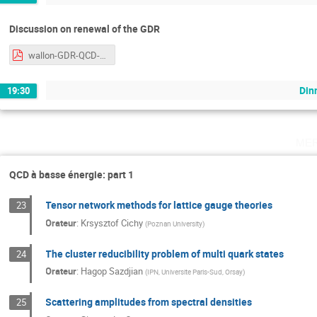
Discussion on renewal of the GDR
wallon-GDR-QCD-2019.pdf
Din
19:30
me
QCD à basse énergie: part 1
Tensor network methods for lattice gauge theories
23
Orateur
:
Krsysztof Cichy
(
Poznan University
)
The cluster reducibility problem of multi quark states
24
Orateur
:
Hagop Sazdjian
(
IPN, Universite Paris-Sud, Orsay
)
Scattering amplitudes from spectral densities
25