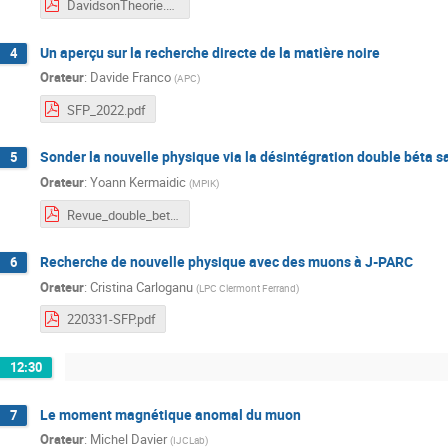
DavidsonTheorie.pdf
Un aperçu sur la recherche directe de la matière noire
4
Orateur
:
Davide Franco
(
APC
)
SFP_2022.pdf
Sonder la nouvelle physique via la désintégration double béta s
5
Orateur
:
Yoann Kermaidic
(
MPIK
)
Revue_double_beta_SFP_YoannKermaidic_en.pdf
Recherche de nouvelle physique avec des muons à J-PARC
6
Orateur
:
Cristina Carloganu
(
LPC Clermont Ferrand
)
220331-SFP.pdf
12:30
Le moment magnétique anomal du muon
7
Orateur
:
Michel Davier
(
IJCLab
)