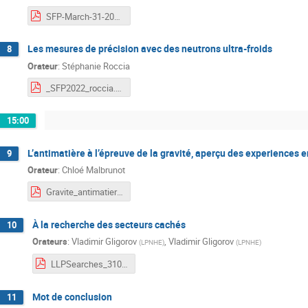
SFP-March-31-2022-g-2-MD.pdf
Les mesures de précision avec des neutrons ultra-froids
8
Orateur
:
Stéphanie Roccia
_SFP2022_roccia.pdf
15:00
L’antimatière à l’épreuve de la gravité, aperçu des experiences 
9
Orateur
:
Chloé Malbrunot
Gravite_antimatiere_Malbrunot_SFP_2022.pdf
À la recherche des secteurs cachés
10
Orateurs
:
Vladimir Gligorov
,
Vladimir Gligorov
(
LPNHE
)
(
LPNHE
)
LLPSearches_31032022.pdf
Mot de conclusion
11