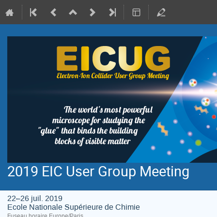
2019 EIC User Group Meeting
22–26 juil. 2019
Ecole Nationale Supérieure de Chimie
Fuseau horaire Europe/Paris