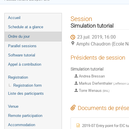
Menu
Session
Accueil
de
Simulation tutorial
Schedule at a glance
l'événement
23 juil. 2019, 16:00
Ordre du jour
Amphi Chaudron (Ecole Na
Parallel sessions
Software tutorial
Présidents de session
Appel à contribution
Simulation tutorial
Andrea Bressan
Registration
Markus Diefenthaler
(
Jefferson L
Registration form
Torre Wenaus
(
BNL
)
Liste des participants
Venue
Documents de prése
Remote participation
Accommodation
2019-07 Entry point for EIC tut