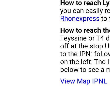
How to reach L
you can easily r
Rhonexpress
to 
How to reach t
Feyssine or T4 
off at the stop 
to the IPN: follo
on the left. The 
below to see a m
View Map IPNL