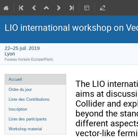
LIO international workshop on Ve
22–25 juil. 2019
Lyon
Fuseau horaire Europe/Paris
Menu
Accueil
The LIO internat
de
Ordre du jour
aims at discuss
l'événement
Liste des Contributions
Collider and ex
Inscription
beyond the stand
Liste des participants
different aspect
Workshop material
vector-like ferm