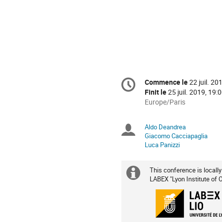
Information
Commence le
22 juil. 20
Date/Heure
de
Finit le
25 juil. 2019, 19:
la
Toutes
Europe/Paris
les
conférence
horaires
Aldo Deandrea
Présidents
sont
Giacomo Cacciapaglia
en
Luca Panizzi
de
Europe/Paris
séance
This conference is locally
Information
LABEX "Lyon Institute of O
supplémenta