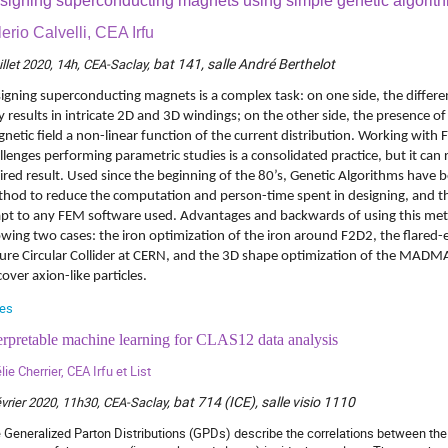
signing superconducting magnets using simple genetic algorit
erio Calvelli, CEA Irfu
bat 141, salle André Berthelot
uillet 2020, 14h, CEA-Saclay,
igning superconducting magnets is a complex task: on one side, the differen
 results in intricate 2D and 3D windings; on the other side, the presence o
netic field a non-linear function of the current distribution. Working with 
llenges performing parametric studies is a consolidated practice, but it can 
ired result. Used since the beginning of the 80’s, Genetic Algorithms have 
hod to reduce the computation and person-time spent in designing, and 
pt to any FEM software used. Advantages and backwards of using this meth
wing two cases: the iron optimization of the iron around F2D2, the flared
ure Circular Collider at CERN, and the 3D shape optimization of the MADM
cover axion-like particles.
des
erpretable machine learning for CLAS12 data analysis
ie Cherrier, CEA Irfu et List
bat 714 (ICE), salle visio 1110
évrier 2020, 11h30, CEA-Saclay,
 Generalized Parton Distributions (GPDs) describe the correlations between the 