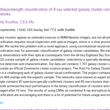
ltiwavelength classification of X-ray selected galaxy cluster ca
tworks
tej Kosiba, CEA Irfu
bat 713, salle Galilée
 septembre, 11h30, CEA-Saclay,
axy clusters appear as extended sources in XMM-Newton images, but not all exte
ssification requires visual inspection with optical images, which is a slow proce
el. We tackle this problem with a novel approach, using convolutional neural ne
ssification tool, for automatic classification of galaxy cluster candidates. W
ay observations with their optical counterparts from the all-sky Digitized Sky Sur
SS survey sample of galaxy cluster candidates, selected by a specially develope
rce detection and characterisation. Our data set contains 1 707 galaxy cluster ca
create an official Zooniverse citizen science project, The Hunt for Galaxy Cluste
p in a challenging task of galaxy cluster visual confirmation. The project contain
ch 404 overlap with the expert's sample. The networks were trained on expert a
ple contains 85 spectroscopically confirmed clusters and 85 non-clusters that 
work achieved the best performance in the binary classification of clusters and 
raged after 10 runs. The results of using CNNs on combined X-ray and optical da
ssification are encouraging and there is a lot of potential for future usage and 
des