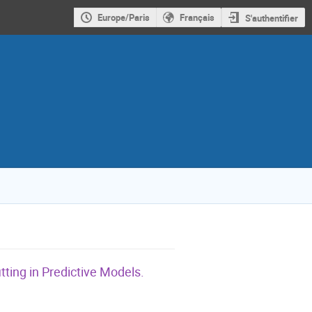
Europe/Paris
Français
S'authentifier
tting in Predictive Models.