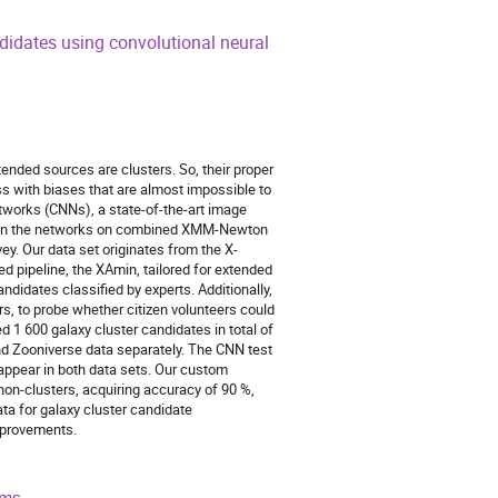
ndidates using convolutional neural
nded sources are clusters. So, their proper
ss with biases that are almost impossible to
tworks (CNNs), a state-of-the-art image
e train the networks on combined XMM-Newton
vey. Our data set originates from the X-
d pipeline, the XAmin, tailored for extended
ndidates classified by experts. Additionally,
rs, to probe whether citizen volunteers could
ed 1 600 galaxy cluster candidates in total of
nd Zooniverse data separately. The CNN test
appear in both data sets. Our custom
non-clusters, acquiring accuracy of 90 %,
ta for galaxy cluster candidate
improvements.