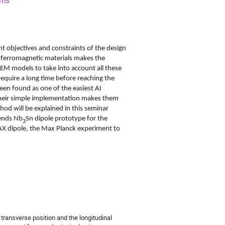
hms
t objectives and constraints of the design
f ferromagnetic materials makes the
FEM models to take into account all these
require a long time before reaching the
been found as one of the easiest AI
their simple implementation makes them
od will be explained in this seminar
-ends Nb
Sn dipole prototype for the
3
AX dipole, the Max Planck experiment to
transverse position and the longitudinal