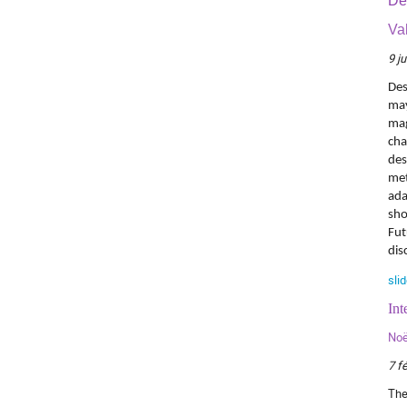
De
Val
9 j
Des
may
mag
cha
des
met
ada
sho
Fut
dis
sli
Int
Noël
7 f
The