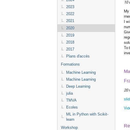
10 
2023
My 
2022
men
2021
I w
num
2020
Giv
2019
reg
sol
2018
To 
2017
inv
Plans d'accès
Formations
M
a
Machine Learning
Machine Learning
Fr
Deep Learning
20 
julia
sli
TMVA
Ecoles
Vid
ML in Python with Scikit-
learn
Re
Workshop