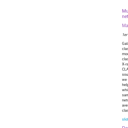
Mu
ne
Ma
1er
Gal
cla
mod
cla
X-r
CLA
sou
we 
hel
whi
sam
net
ave
cla
sli