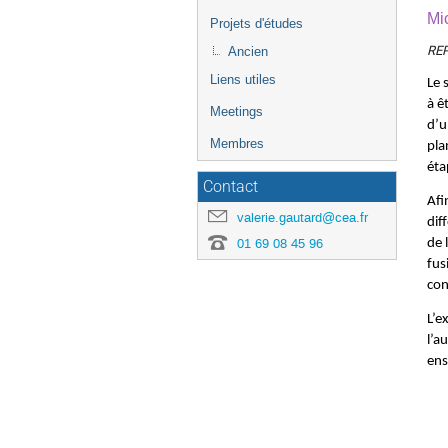
Mi
Projets d'études
RE
Ancien
Liens utiles
Le 
à ê
Meetings
d’u
Membres
pla
éta
Contact
Afi
valerie.gautard@cea.fr
dif
01 69 08 45 96
de 
fus
con
L’e
l’a
ens