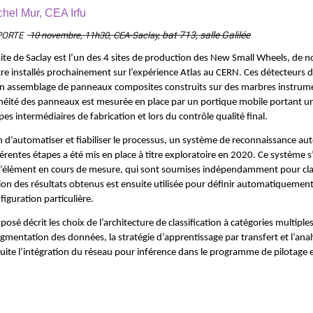
chel Mur, CEA Irfu
bat 713, salle Galilée
PORTE
10 novembre, 11h30, CEA-Saclay,
site de Saclay est l’un des 4 sites de production des New Small Wheels, d
tre installés prochainement sur l’expérience Atlas au CERN. Ces détecteurs d
n assemblage de panneaux composites construits sur des marbres instrumen
néité des panneaux est mesurée en place par un portique mobile portant un
pes intermédiaires de fabrication et lors du contrôle qualité final.
n d’automatiser et fiabiliser le processus, un système de reconnaissance 
férentes étapes a été mis en place à titre exploratoire en 2020. Ce système s
l’élément en cours de mesure, qui sont soumises indépendamment pour clas
ion des résultats obtenus est ensuite utilisée pour définir automatiquement 
figuration particulière.
xposé décrit les choix de l’architecture de classification à catégories multipl
ugmentation des données, la stratégie d’apprentissage par transfert et l’anal
uite l’intégration du réseau pour inférence dans le programme de pilotage e