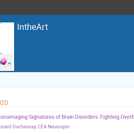
IntheArt
020
uroimaging Signatures of Brain Disorders: Fighting Overfi
ouard Duchesnay, CEA Neurospin