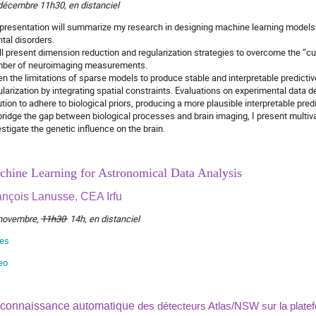
décembre 11h30, en distanciel
presentation will summarize my research in designing machine learning models 
tal disorders.
ill present dimension reduction and regularization strategies to overcome the “c
ber of neuroimaging measurements.
en the limitations of sparse models to produce stable and interpretable predicti
ularization by integrating spatial constraints. Evaluations on experimental data 
ution to adhere to biological priors, producing a more plausible interpretable predi
bridge the gap between biological processes and brain imaging, I present multiva
estigate the genetic influence on the brain.
chine Learning for Astronomical Data Analysis
ançois Lanusse, CEA Irfu
novembre,
11h30
14h, en distanciel
des
eo
connaissance automatique
des détecteurs Atlas/NSW sur la plat