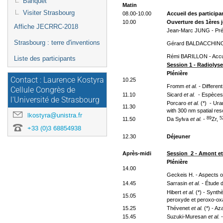
Banquet
Matin
Visiter Strasbourg
08.00-10.00
Accueil des participa
10.00
Ouverture des 1ères 
Affiche JECRRC-2018
Jean-Marc JUNG - Prése
Strasbourg : terre d'inventions
Gérard BALDACCHINO - 
Rémi BARILLON - Accue
Liste des participants
Session 1 - Radiolyse
Plénière
Contact : Laurence Kostyra
10.25
Fromm
et al. -
Different
Cellule Congrès de
11.10
Sicard
et al.
- Espèces 
l'Université de Strasbourg
Porcaro
et al.
(*) - Ur
11.30
with 300 nm spatial res
lkostyra@unistra.fr
89
5
11.50
Da Sylva
et al.
-
Zr,
+33 (0)3 68854938
12.30
Déjeuner
Après-midi
Session 2 - Amont et 
Plénière
14.00
Geckeis H. - Aspects o
14.45
Sarrasin
et al. -
Étude 
Hibert
et al.
(*) - Synth
15.05
peroxyde et peroxo-oxa
15.25
Thévenet
et al.
(*) - A
15.45
Suzuki-Muresan
et al. 