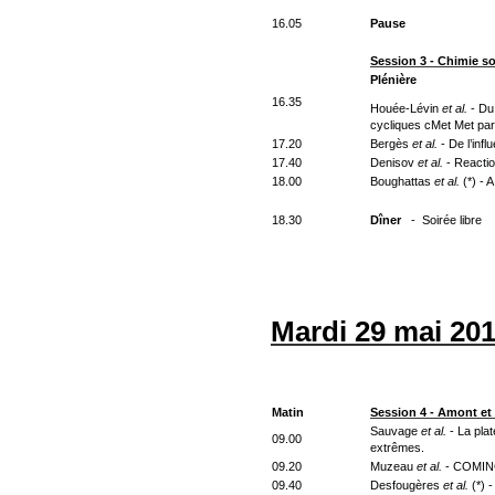
16.05
Pause
Session 3 - Chimie 
Plénière
16.35
Houée-Lévin
et al.
- Du 
cycliques cMet Met par
17.20
Bergès
et al.
- De l’infl
17.40
Denisov
et al.
- Reactio
18.00
Boughattas
et al.
(*) - 
18.30
Dîner
- Soirée libre
Mardi 29 mai 20
Matin
Session 4 - Amont et 
Sauvage
et al.
- La pla
09.00
extrêmes.
09.20
Muzeau
et al.
- COMING
09.40
Desfougères
et al.
(*) 