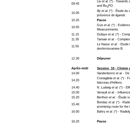
Liu
et al.
(*) - Towards 
09.45
and Bu
PO.
3
Illy
et al.
(*) - Étude du
10.05
présence de ligands
10.25
Pause
Guo
et al.
(*) - Evidenc
10.55
Measurements.
11.15
Dufaye
et al.
(*) - Comp
11.35
Tamain
et al.
- Complexa
Le Naour
et al.
- Etude t
11.55
desferrioxamine B.
12.30
Déjeuner
Après-midi
Session 10 - Chimie 
14.00
Vandenborre
et al.
- De 
Costagliola
et al.
(*) - F
14.20
faisceau d’hélions.
14.40
N. Ludwig
et al.
(*) - Ef
15.00
Venault
et al.
- Influenc
15.20
Berthon
et al.
- Étude s
Bondaz
et al.
(*) - Radi
15.40
promising route for the 
16.00
Bahry
et al.
(*) - Radio
16.20
Pause