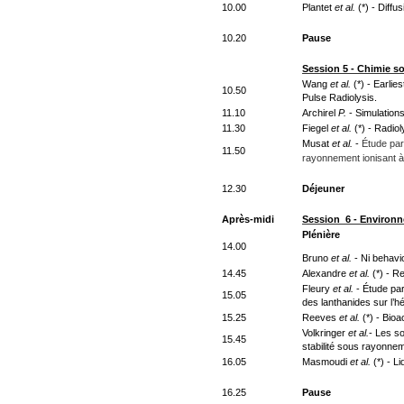
10.00
Plantet
et al.
(*) - Diffu
10.20
Pause
Session 5 - Chimie s
Wang
et al.
(*) - Earli
10.50
Pulse Radiolysis.
11.10
Archirel
P.
- Simulation
11.30
Fiegel
et al.
(*) - Radio
Musat
et al.
-
Étude par
11.50
rayonnement ionisant à 
12.30
Déjeuner
Après-midi
Session 6 - Environ
Plénière
14.00
Bruno
et al.
- Ni behavi
14.45
Alexandre
et al.
(*) - R
Fleury
et al.
- Étude par
15.05
des lanthanides sur l’hém
15.25
Reeves
et al.
(*) - Bioa
Volkringer
et al.
- Les s
15.45
stabilité sous rayonn
16.05
Masmoudi
et al.
(*) -
Li
16.25
Pause