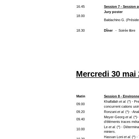
16.45
Session 7 - Session 
Jury poster
18.00
Baldachino G. (Préside
18.30
Dîner
- Soirée libre
Mercredi 30 mai
Matin
Session 8 - Environn
Khalfallah
et al.
(*) - P
09.00
concurrent cations usi
09.20
Ronzani
et al.
(*)- -Ana
Meyer-Georg
et al.
(*)
09.40
d’éléments traces métal
Le
et al.
(*) - Détermina
10.00
miniers.
Hassan Loni
et al.
(*) 
10.20