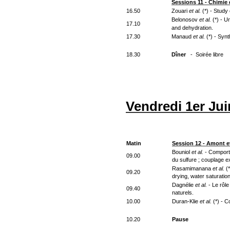
Sessions 11 - Chimie 
16.50
Zouari
et al.
(*) - Study
Belonosov
et al.
(*) - U
17.10
and dehydration.
17.30
Manaud
et al.
(*) - Syn
18.30
Dîner
- Soirée libre
Vendredi 1er Jui
Matin
Session 12 - Amont et
Bouniol
et al.
- Comporte
09.00
du sulfure ; couplage e
Rasamimanana
et al.
(
09.20
drying, water saturatio
Dagnélie
et al.
- Le rôl
09.40
naturels.
10.00
Duran-Klie
et al.
(*) - C
10.20
Pause