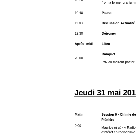
from a former uranium 
10.40
Pause
11.00
Discussion Actualité
12.30
Déjeuner
Après- midi
Libre
Banquet
20.00
Prix du meilleur poster
Jeudi 31 mai 20
Matin
Session 9 - Chimie d
Plénière
9.00
Maurice
et al.
- « Radioc
d’intérêt en radiochimie.