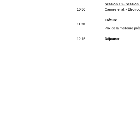
Session 13 - Session 
10.50
Cannes et al. - Electrod
Clôture
11.30
P
rix de la meilleure pr
12.15
Déjeuner