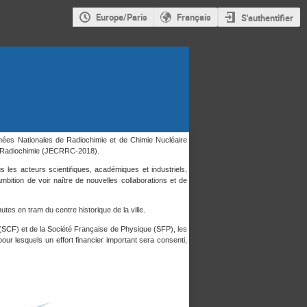
Europe/Paris
Français
S'authentifier
ées Nationales de Radiochimie et de Chimie Nucléaire
a Radiochimie (JECRRC-2018).
 les acteurs scientifiques, académiques et industriels,
mbition de voir naître de nouvelles collaborations et de
tes en tram du centre historique de la ville.
(SCF) et de la Société Française de Physique (SFP), les
ur lesquels un effort financier important sera consenti,