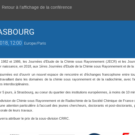
Retour à l'affichage de la conférence
RASBOURG
2018, 12:00
Europe/Paris
1982 et 1986, les Journées d’Etude de la Chimie sous Rayonnement (JECR) et les Journ
er naissance, en 2018, aux 1ères Journées d’Etude de la Chimie sous Rayonnement et de l
 journées est d'ouvrir un nouvel espace de rencontre et d'échanges francophone entre tous
 travaillant dans les domaines de la chimie sous rayonnement et de la radiochimie, avec l'a
s interdisciplinaires.
5 jours, à Strasbourg, au coeur du quartier des institutions européennes, à moins de 10 minu
ubdivision de Chimie sous Rayonnement et de Radiochimie de la Société Chimique de France 
 attention particulière à l'accueil des jeunes chercheurs, doctorants et post-doctorants, po
orale de leurs travaux.
verra attribuer le prix de la sous-division CRRC.