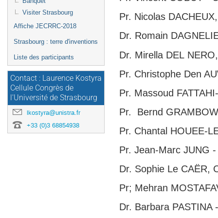
Banquet
Visiter Strasbourg
Pr. Nicolas DACHEUX, U
Affiche JECRRC-2018
Dr. Romain DAGNELIE
Strasbourg : terre d'inventions
Dr. Mirella DEL NERO,
Liste des participants
Pr. Christophe Den AU
Contact : Laurence Kostyra
Cellule Congrès de
Pr. Massoud FATTAHI-
l'Université de Strasbourg
Pr. Bernd GRAMBOW -
lkostyra@unistra.fr
+33 (0)3 68854938
Pr. Chantal HOUEE-LEV
Pr. Jean-Marc JUNG - 
Dr. Sophie Le CAËR, C
Pr; Mehran MOSTAFAVI 
Dr. Barbara PASTINA -