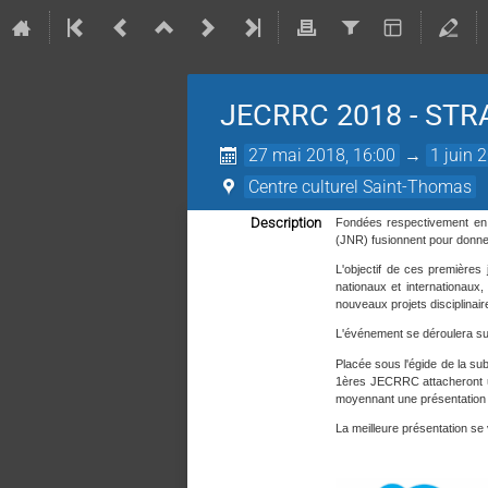
JECRRC 2018 - ST
27 mai 2018, 16:00
→
1 juin 
Centre culturel Saint-Thomas
Description
Fondées respectivement en 
(JNR) fusionnent pour donn
L'objectif de ces premières
nationaux et internationaux,
nouveaux projets disciplinaire
L'événement se déroulera sur 
Placée sous l'égide de la s
1ères JECRRC attacheront une
moyennant une présentation 
La meilleure présentation se 