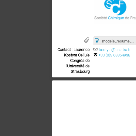
modele_resume_JECRRC2018.doc
Contact : Laurence
lkostyra@unistra.fr
Kostyra Cellule
+33 (0)3 68854938
Congrès de
l'Université de
Strasbourg