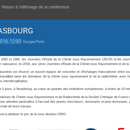
Retour à l'affichage de la conférence
RASBOURG
2018, 12:00
Europe/Paris
1982 et 1986, les Journées d’Etude de la Chimie sous Rayonnement (JECR) et les Journ
er naissance, en 2018, aux 1ères Journées d’Etude de la Chimie sous Rayonnement et de l
 journées est d'ouvrir un nouvel espace de rencontre et d'échanges francophone entre tous
 travaillant dans les domaines de la chimie sous rayonnement et de la radiochimie, avec l'a
s interdisciplinaires.
5 jours, à Strasbourg, au coeur du quartier des institutions européennes, à moins de 10 minu
ubdivision de Chimie sous Rayonnement et de Radiochimie de la Société Chimique de France 
 attention particulière à l'accueil des jeunes chercheurs, doctorants et post-doctorants, po
orale de leurs travaux.
verra attribuer le prix de la sous-division CRRC.