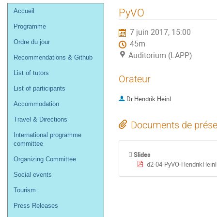
Menu
PyVO
Accueil
de
Programme
7 juin 2017, 15:00
l'événement
Ordre du jour
45m
Auditorium (LAPP)
Recommendations & Github
List of tutors
Orateur
List of participants
Dr
Hendrik Heinl
Accommodation
Travel & Directions
Documents de prése
International programme
committee
Slides
Organizing Committee
d2-04-PyVO-HendrikHeinl
Social events
Tourism
Press Releases