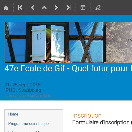
47e Ecole de Gif - Quel futur pour
21–25 sept. 2015
IPHC, Strasbourg
Fuseau horaire Europe/Paris
Menu
Inscription
Home
de
Formulaire d'inscription
Programme scientifique
l'événement