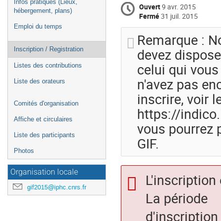
Infos pratiques (Lieux,
Ouvert
9 avr. 2015
hébergement, plans)
Fermé
31 juil. 2015
Emploi du temps
Remarque : Not
devez dispose
Inscription / Registration
celui qui vou
Listes des contributions
n'avez pas en
Liste des orateurs
inscrire, voir le
Comités d'organisation
https://indico
Affiche et circulaires
vous pourrez p
Liste des participants
GIF.
Photos
Organisation locale
L'inscription
gif2015@iphc.cnrs.fr
La période
d'inscription