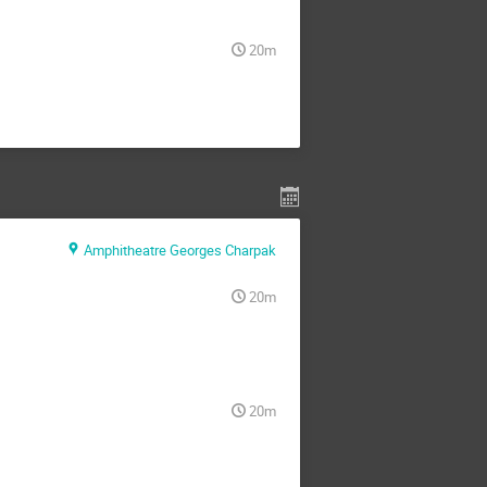
20m
Amphitheatre Georges Charpak
20m
20m