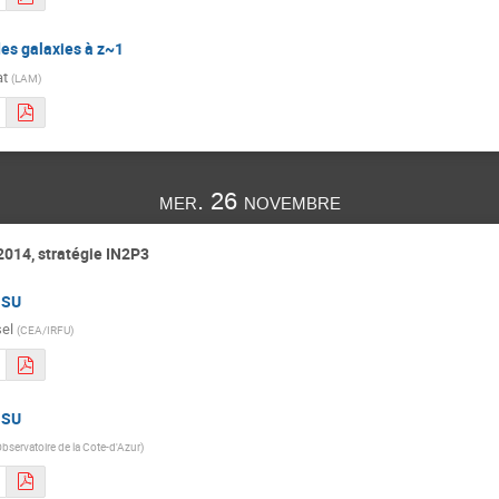
es galaxies à z~1
at
(
LAM
)
mer. 26 novembre
2014, stratégie IN2P3
NSU
el
(
CEA/IRFU
)
NSU
bservatoire de la Cote-d'Azur
)