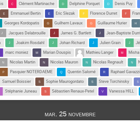
is
Clément Martinache
Delphine Porquet
Denis Puy
Emmanuel Bertin
Eric Slezak
Florence Durret
Fran
Georges Kordopatis
Guilhem Lavaux
Guillaume Hurier
Jacques Delabrouille
James G. Bartlett
Jean-Baptiste Durr
n
Joakim Rosdahl
Johan Richard
Julien Grain
Jé
marc moniez
Marian Douspis
Mathieu Langer
Misha
Nicolas Martin
Nicolas Mauron
Nicolas Regnault
Pasquier NOTERDAEME
Quentin Salomé
Raphael Gavazzi
Samuel Boissier
Sophie Maurogordato
Steve Torchinsky
Stéphanie Juneau
Sébastien Renaux-Petel
Vanessa HILL
mar. 25 novembre