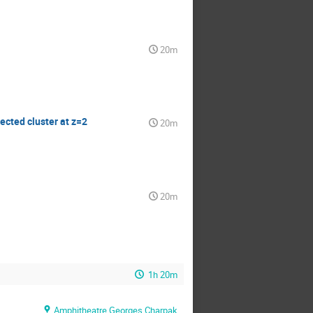
20m
ected cluster at z=2
20m
20m
1h 20m
Amphitheatre Georges Charpak