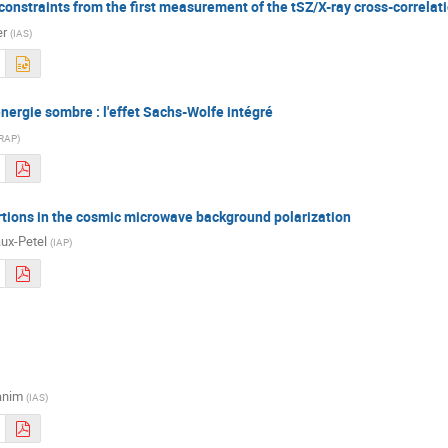
onstraints from the first measurement of the tSZ/X-ray cross-correla
er
(
IAS
)
énergie sombre : l'effet Sachs-Wolfe intégré
RAP
)
rtions in the cosmic microwave background polarization
ux-Petel
(
IAP
)
anim
(
IAS
)