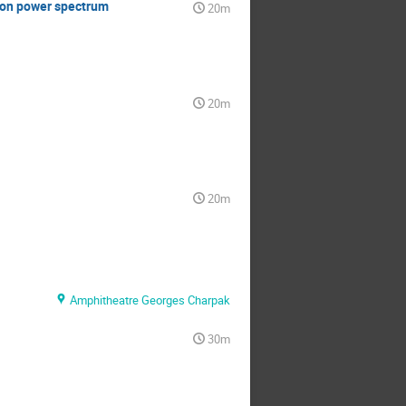
tion power spectrum
20m
20m
20m
Amphitheatre Georges Charpak
30m