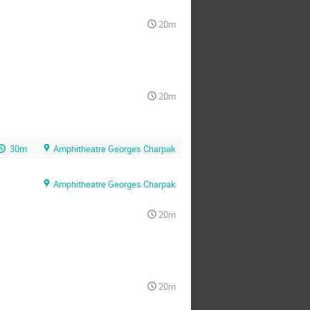
20m
20m
30m
Amphitheatre Georges Charpak
Amphitheatre Georges Charpak
20m
20m