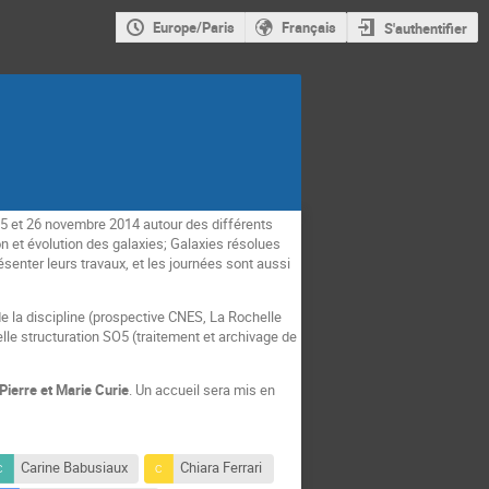
Europe/Paris
Français
S'authentifier
5 et 26 novembre 2014 autour des différents
n et évolution des galaxies; Galaxies résolues
senter leurs travaux, et les journées sont aussi
e la discipline (prospective CNES, La Rochelle
lle structuration SO5 (traitement et archivage de
Pierre et Marie Curie
. Un accueil sera mis en
Carine Babusiaux
Chiara Ferrari