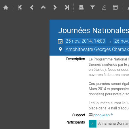
Journées Nationale
25 nov. 2014, 14:00
→
26 nov.
Amphitheatre Georges Charpa
Le Programme National Co
Description
thèmes soutenus par le p
en étoiles). Nous encour
ouvertes à d’autres contr
Ces journées seront égal
Mars 2014 et prospective
données) pour notre disc
Les journées auront lieu 
place dans le hall d'accu
Support
pncg@iap.fr
Participants
Annamaria Donna