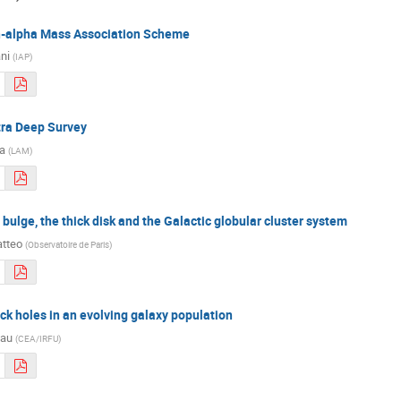
-alpha Mass Association Scheme
ni
(
IAP
)
ra Deep Survey
a
(
LAM
)
bulge, the thick disk and the Galactic globular cluster system
atteo
(
Observatoire de Paris
)
ack holes in an evolving galaxy population
eau
(
CEA/IRFU
)