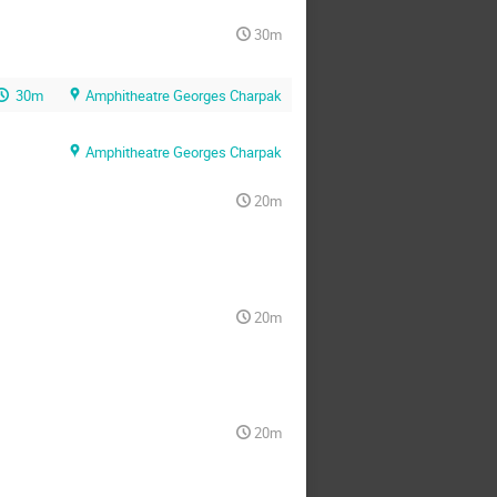
30m
30m
Amphitheatre Georges Charpak
Amphitheatre Georges Charpak
20m
20m
20m