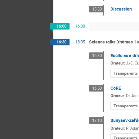
Discussion
15:30
16:00
→
16:30
Science talks (thèmes 1 e
16:30
→
18:35
Euclid as a dr
16:30
Orateur
:
J.-C. Cu
Transparents
CoRE
16:50
Orateur
:
Dr
Jacq
Transparents
Sunyaev-Zel'do
17:10
Orateur
:
R. Ada
Transparents