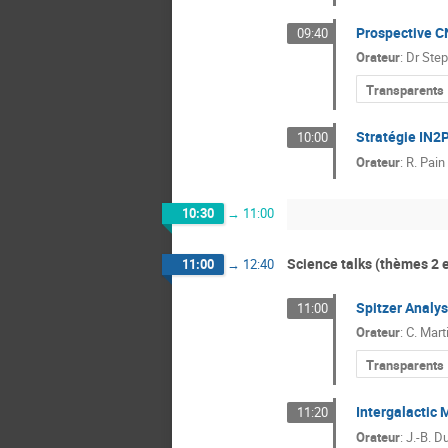
Prospective 
09:40
Orateur
:
Dr
Step
Transparents
Stratégie IN2
10:00
Orateur
:
R. Pain
10:30
→
11:00
Science talks (thèmes 2 e
11:00
→
12:40
Spitzer Analys
11:00
Orateur
:
C. Mart
Transparents
Intergalactic 
11:20
Orateur
:
J.-B. Du