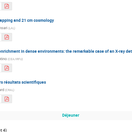
mapping and 21 cm cosmology
nsari
(
LAL
)
nrichment in dense environments: the remarkable case of an X-ray det
ntino
(
CEA/IRFU
)
 résultats scientifiques
ard
(
CRAL
)
Déjeuner
t 4)