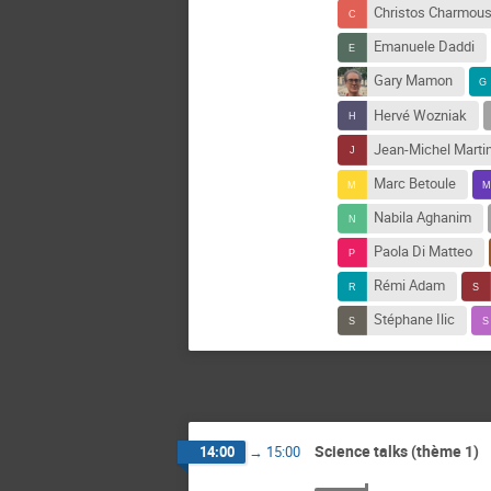
Christos Charmous
Emanuele Daddi
Gary Mamon
Hervé Wozniak
Jean-Michel Marti
Marc Betoule
Nabila Aghanim
Paola Di Matteo
Rémi Adam
Stéphane Ilic
Science talks (thème 1)
14:00
→
15:00