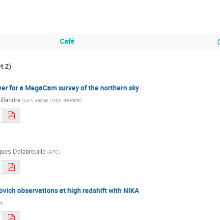
Café
t 2)
iver for a MegaCam survey of the northern sky
illandre
(
CEA Saclay / Obs. de Paris
)
ues Delabrouille
(
APC
)
vich observations at high redshift with NIKA
m