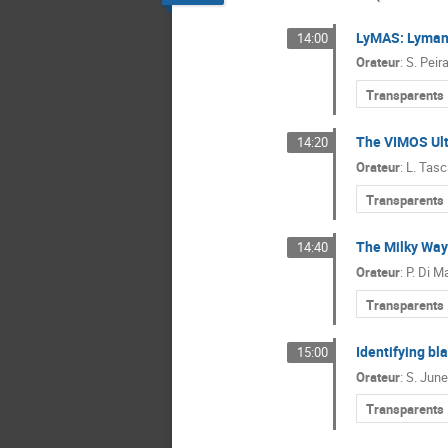
LyMAS: Lyman
14:00
Orateur
:
S. Peira
Transparents
The VIMOS Ult
14:20
Orateur
:
L. Tasc
Transparents
The Milky Way 
14:40
Orateur
:
P. Di M
Transparents
Identifying bl
15:00
Orateur
:
S. Jun
Transparents