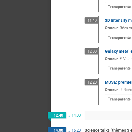
Transparents
3D intensity 
11:40
Orateur
:
Réza A
Transparents
Galaxy metal e
12:00
Orateur
:
F. Vale
Transparents
MUSE: premiers
12:20
Orateur
:
J. Rich
Transparents
12:40
→
14:00
Science talks (thèmes 3 e
14:00
→
15:20