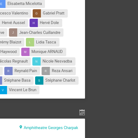
Elisabetta Micelotta
cesco Valentino
Gabriel Pratt
Hervé Aussel
Hervé Dole
ive
Jean-Charles Cuillandre
rémy Blaizot
Lidia Tasca
 Haywood
Monique ARNAUD
Nicolas Regnault
Nicole Nesvadba
Reynald Pain
Reza Ansari
Stéphane Basa
Stéphane Charlot
Vincent Le Brun
Amphitheatre Georges Charpak