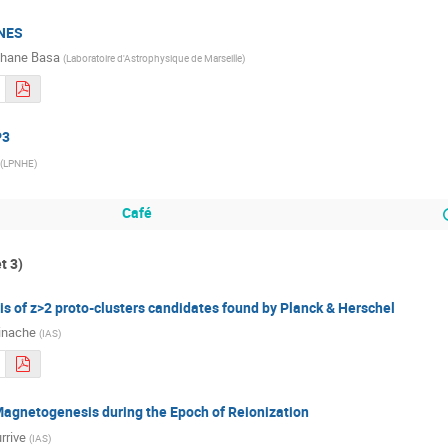
CNES
hane Basa
(
Laboratoire d'Astrophysique de Marseille
)
P3
(
LPNHE
)
Café
t 3)
is of z>2 proto-clusters candidates found by Planck & Herschel
inache
(
IAS
)
Magnetogenesis during the Epoch of Reionization
rrive
(
IAS
)