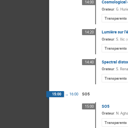
Cosmological c
14:00
Orateur
:
G. Huri
Transparents
Lumière sur l'
14:20
Orateur
:
S. Ilic
(
I
Transparents
Spectral disto
14:40
Orateur
:
S. Rena
Transparents
SO5
15:00
→
16:00
SO5
15:00
Orateur
:
N. Agh
Transparents