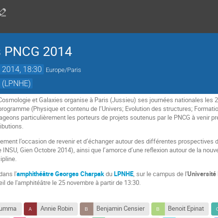
s PNCG 2014
 2014, 18:30
Europe/Paris
k (LPNHE)
smologie et Galaxies organise à Paris (Jussieu) ses journées nationales les 2
rogramme (Physique et contenu de l’Univers; Evolution des structures; Formatio
ageons particulièrement les porteurs de projets soutenus par le PNCG à venir pré
ibutions.
ement l’occasion de revenir et d’échanger autour des différentes prospectives d
 INSU, Gien Octobre 2014), ainsi que l’amorce d’une reflexion autour de la nouve
ipline.
dans l'
amphithéâtre Georges Charpak
du
LPNHE
, sur le campus de l'
Université 
eil de l'amphitéâtre le 25 novembre à partir de 13:30.
rumma
Annie Robin
Benjamin Censier
Benoit Epinat