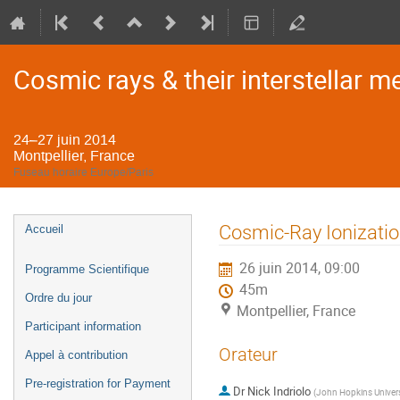
Cosmic rays & their interstellar
24–27 juin 2014
Montpellier, France
Fuseau horaire Europe/Paris
Menu
Cosmic-Ray Ionizatio
Accueil
de
26 juin 2014, 09:00
l'événement
Programme Scientifique
45m
Ordre du jour
Montpellier, France
Participant information
Orateur
Appel à contribution
Pre-registration for Payment
Dr
Nick Indriolo
(
John Hopkins Univer