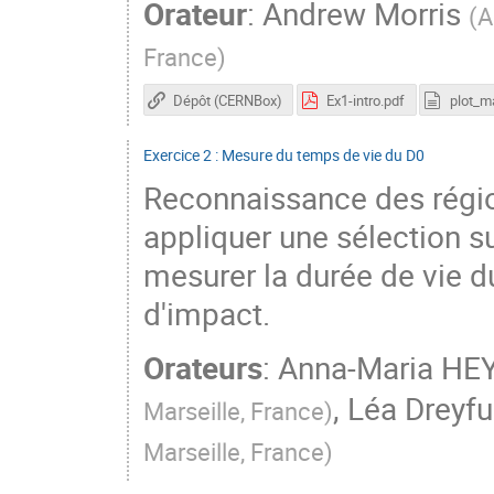
Orateur
:
Andrew Morris
(
A
France
)
Dépôt (CERNBox)
Ex1-intro.pdf
plot_m
Exercice 2 : Mesure du temps de vie du D0
Reconnaissance des région
appliquer une sélection su
mesurer la durée de vie 
d'impact.
Orateurs
:
Anna-Maria HE
,
Léa Dreyfu
Marseille, France
)
Marseille, France
)