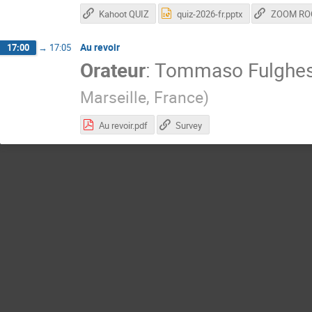
Kahoot QUIZ
quiz-2026-fr.pptx
ZOOM R
Au revoir
17:00
→
17:05
Orateur
:
Tommaso Fulghe
Marseille, France
)
Au revoir.pdf
Survey