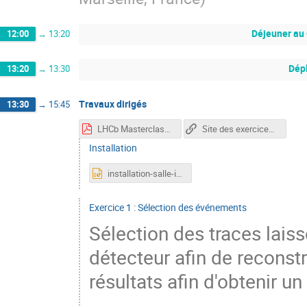
Déjeuner a
12:00
→
13:20
Dép
13:20
→
13:30
Travaux dirigés
13:30
→
15:45
LHCb Masterclass exercise presentation-2.pdf
Site des exercices LHCb masterclasses
Installation
installation-salle-info.pptx
Exercice 1 : Sélection des événements
Sélection des traces laiss
détecteur afin de reconst
résultats afin d'obtenir un