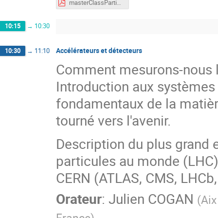
masterClassParticules2026.pdf
10:15
→
10:30
Accélérateurs et détecteurs
10:30
→
11:10
Comment mesurons-nous les
Introduction aux systèmes 
fondamentaux de la matière
tourné vers l'avenir.
Description du plus grand 
particules au monde (LHC) 
CERN (ATLAS, CMS, LHCb, 
Orateur
:
Julien COGAN
(
Aix
France
)