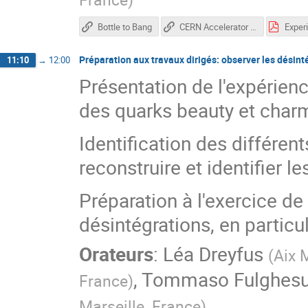
Bottle to Bang
CERN Accelerator Complex
Exper
Préparation aux travaux dirigés: observer les désin
11:10
→
12:00
Présentation de l'expérien
des quarks beauty et charm 
Identification des différen
reconstruire et identifier le
Préparation à l'exercice de 
désintégrations, en particu
Orateurs
:
Léa Dreyfus
(
Aix 
,
Tommaso Fulghes
France
)
Marseille, France
)