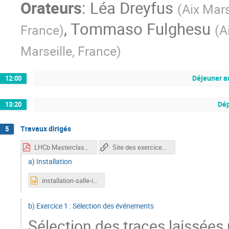
Orateurs
:
Léa Dreyfus
(
Aix Mars
,
Tommaso Fulghesu
France
)
(
A
Marseille, France
)
Déjeuner 
12:00
Dép
13:20
Travaux dirigés
5
LHCb Masterclass exercise presentation-2.pdf
Site des exercices LHCb masterclasses
a) Installation
installation-salle-info.pptx
b) Exercice 1 : Sélection des événements
Sélection des traces laissées 