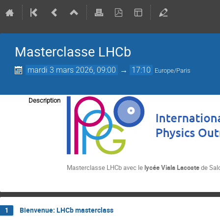
Masterclasse LHCb
mardi 3 mars 2026, 09:00
→
17:10
Europe/Paris
Description
Masterclasse LHCb avec le
lycée Viala Lacoste
de Sal
Bienvenue: LHCb masterclass
1