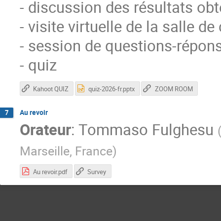
- discussion des résultats ob
- visite virtuelle de la salle 
- session de questions-répon
- quiz
Kahoot QUIZ
quiz-2026-fr.pptx
ZOOM ROOM
Au revoir
7
Orateur
:
Tommaso Fulghesu
Marseille, France
)
Au revoir.pdf
Survey