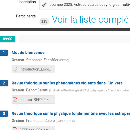
Inscription
Journée 2025: Astroparticules et synergies mult
Participants
Voir la liste complè
119
09:00
Mot de bienvenue
1
Orateur
:
Stephanie Escoffier
(
CPPM
)
Introduction_Escoffier_2025-03.pptx
Revue théorique sur les phénomènes violents dans l’Univers
2
Orateur
:
Benoit Cerutti
(
Institut de Planétologie et d'Astrophysique de Grenoble / Unive
bcerutti_SFP2025.pdf
Revue théorique sur la physique fondamentale avec les astropar
3
Orateur
:
Francesca Calore
(
LAPTh, CNRS
)
SFPParis_FCalore.pdf