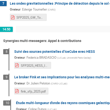
Les ondes gravitationnelles :Principe de détection depuis le sol 
7
Orateur
:
Edwige Tournefier
(
CNRS
)
SFP2025_GW_Tournefier-v1.pdf
14:50
Synergies multi-messagers: Appel à contributions
Suivi des sources potentielles d’IceCube avec HESS
8
Orateur
:
Federica BRADASCIO
(
IJCLab, Université Paris-Saclay
)
SFP2025_HESS_ICfollowups.pdf
Le broker Fink et ses implications pour les analyses multi-m
9
Orateur
:
Dr
Julien Peloton
(
CNRS-IJCLab
)
fink_sfp_2025.pdf
Étude multi-longueur d'onde des rayons cosmiques galactiq
10
Orateur
:
Coline Dubos
(
IJCLab
)