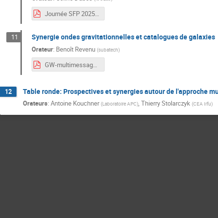
Journée SFP 2025 DUBOS presentation.pdf
Synergie ondes gravitationnelles et catalogues de galaxies
11
Orateur
:
Benoît Revenu
(
subatech
)
GW-multimessagers-SFP.pdf
Table ronde: Prospectives et synergies autour de l'approche m
12
Orateurs
:
Antoine Kouchner
,
Thierry Stolarczyk
(
Laboratoire APC
)
(
CEA Irfu
)