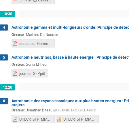
10:30
Astronomie gamma et multi-longueurs d’onde: Principe de détectio
4
Orateur
:
Mathieu De Naurois
denaurois_Gamma_v3.pdf
Astronomie neutrinos, basse à haute énergie : Principe de détect
5
Orateur
:
Sonia El Hedri
journee_SFP.pdf
12:20
Astronomie des rayons cosmiques aux plus hautes énergies : Princ
6
projets
Orateur
:
Jonathan Biteau
(
{UNIV PARIS-SACLAY}UMR9012
)
UHECR_SFP_MM2025.pdf
UHECR_SFP_MM2025.pptx