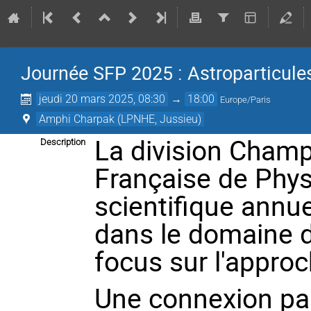
Journée SFP 2025 : Astroparticule
jeudi 20 mars 2025, 08:30
→
18:00
Europe/Paris
Amphi Charpak (LPNHE, Jussieu)
La division Champ
Description
Française de Phys
scientifique annu
dans le domaine d
focus sur l'appro
Une connexion pa