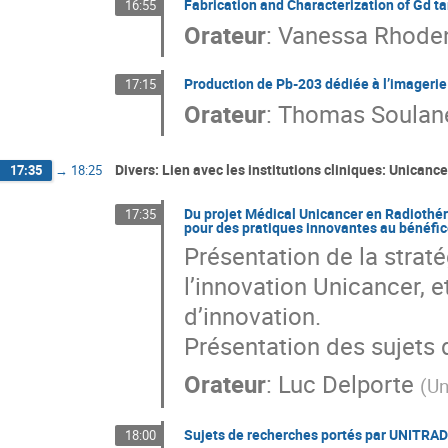
Fabrication and Characterization of Gd ta
16:55
Orateur
:
Vanessa Rhode
Production de Pb-203 dédiée à l’imageri
17:15
Orateur
:
Thomas Soulan
Divers: Lien avec les institutions cliniques: Unicance
17:35
→
18:25
Du projet Médical Unicancer en Radiothéra
17:35
pour des pratiques innovantes au bénéfice
Présentation de la straté
l’innovation Unicancer, e
d’innovation.
Présentation des sujets
Orateur
:
Luc Delporte
(
Un
Sujets de recherches portés par UNITRAD
18:00