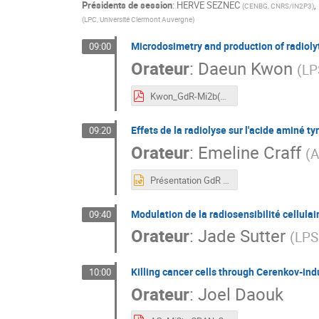
Présidents de session
:
HERVE SEZNEC
,
(
CENBG, CNRS/IN2P3
)
(
LPC, Université Clermont Auvergne
)
Microdosimetry and production of radioly
09:00
Orateur
:
Daeun Kwon
(
LP
Kwon_GdR-Mi2b(Grenoble).pdf
Effets de la radiolyse sur l'acide aminé ty
09:20
Orateur
:
Emeline Craff
(
A
Présentation GdR E.CRAFF (2).pptx
Modulation de la radiosensibilité cellula
09:40
Orateur
:
Jade Sutter
(
LPS
Killing cancer cells through Cerenkov-in
10:00
Orateur
:
Joel Daouk