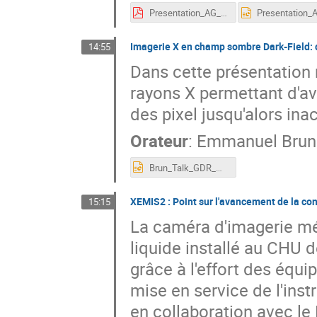
Presentation_AG_GDR_ML.pdf
Imagerie X en champ sombre Dark-Field: d
14:55
Dans cette présentation 
rayons X permettant d'avo
des pixel jusqu'alors ina
Orateur
:
Emmanuel Brun
Brun_Talk_GDR_MI2B_2024.pptx
XEMIS2 : Point sur l'avancement de la con
15:15
La caméra d'imagerie m
liquide installé au CHU
grâce à l'effort des équ
mise en service de l'in
en collaboration avec le