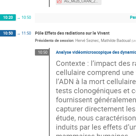
AG_Mi2b_CRAN_20241011.pdf
Pa
10:20
→
10:50
Pôle Effets des radiations sur le Vivant
10:50
→
11:50
Présidents de session
:
Hervé Seznec
,
Mathilde Badoual
(
Un
Analyse vidéomicroscopique des dynamiques
10:50
Contexte : l’impact des 
cellulaire comprend une
l’ADN à la mort cellulair
tests clonogéniques et c
fournissent généralemen
capturer directement les
étude, nous caractérison
induits par les effets d’
mammaires humaines