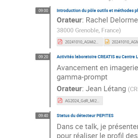
Introduction du pôle outils et méthodes 
09:00
Orateur
:
Rachel Delorme
38000 Grenoble, France
)
20241010_AGMi2B_PoleRT_RDelorme_intro_bilan.pdf
Activités laboratoire CREATIS au Centre 
09:20
Avancement en imagerie 
gamma-prompt
Orateur
:
Jean Létang
(
CR
AG2024_GdR_MI2B_CREATIS.pdf
Status du détecteur PEPITES
09:40
Dans ce talk, je présente
pour réaliser le profil d