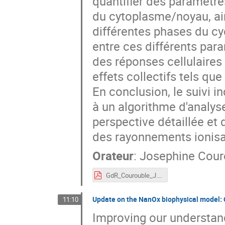
quantifier des paramètres
du cytoplasme/noyau, ain
différentes phases du cyc
entre ces différents pa
des réponses cellulaires
effets collectifs tels qu
En conclusion, le suivi i
à un algorithme d'analys
perspective détaillée et
des rayonnements ionisa
Orateur
:
Josephine Cour
GdR_Courouble_J.pdf
Update on the NanOx biophysical model: 
11:10
Improving our understandi