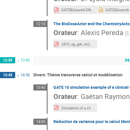
GATE&Geant4-DNA_Maigne_GDRMi2b_Oct2024.pdf
The BioDoseActor and the ChemistryActo
12:10
Orateur
:
Alexis Pereda
(
2410_ag_gdr_mi2b_alexis_pereda.pdf
Dé
12:30
→
13:45
Divers: Thème transverse calcul et modélisation
13:45
→
14:30
GATE 10 simulation example of a clinical
13:45
Orateur
:
Gaëtan Raymon
Simulation of a clinical CT scanner using GATE10.pdf
Réduction de variance pour le calcul Mon
14:05