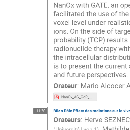
NanOx with GATE, an ope
facilitated the use of t
voxel level under realist
ions. On the side of targ
probability (TCP) results
radionuclide therapy with
the intracellular distrib
is to present the current
and future perspectives.
Orateur
:
Mario Alcocer A
NanOx_AG_GdR_Mi2B_2024_Alcocer_Mario.pdf
Bilan Pôle Effets des radiations sur le viv
11:30
Orateurs
:
Herve SEZNEC
,
Mathilde
(
Université Lyon 1
)