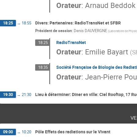
Orateur
:
Arnaud Beddok
Divers: Partenaires: RadioTransNet et SFBR
18:25
→
18:55
Président de session
:
Denis DAUVERGNE
(
Laboratoire de Phys
RadioTransNet
18:25
Orateur
:
Emilie Bayart
(
S
Société Française de Biologie des Radiat
18:35
Orateur
:
Jean-Pierre Pou
Lieu à déterminer: Diner en ville: Ciel Rooftop, 17
19:30
→
21:30
ve
Pôle Effets des radiations sur le Vivant
09:00
→
10:20