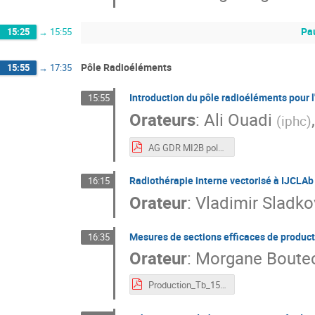
Pa
15:25
→
15:55
Pôle Radioéléments
15:55
→
17:35
Introduction du pôle radioéléments pour l
15:55
Orateurs
:
Ali Ouadi
(
iphc
)
AG GDR MI2B pole radioélément 9-11 octobre 2024.pdf
Radiothérapie interne vectorisé à IJCLAb
16:15
Orateur
:
Vladimir Sladko
Mesures de sections efficaces de product
16:35
Orateur
:
Morgane Boutec
Production_Tb_155_cibles_pures_M_BOUTECULET.pdf