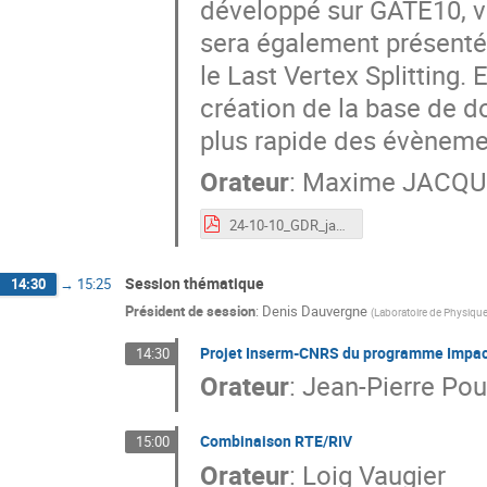
développé sur GATE10, vi
sera également présenté
le Last Vertex Splitting.
création de la base de d
plus rapide des évènemen
Orateur
:
Maxime JACQU
24-10-10_GDR_jacquet.pdf
Session thématique
14:30
→
15:25
Président de session
:
Denis Dauvergne
(
Laboratoire de Physiq
Projet Inserm-CNRS du programme Impact
14:30
Orateur
:
Jean-Pierre Pou
Combinaison RTE/RIV
15:00
Orateur
:
Loig Vaugier