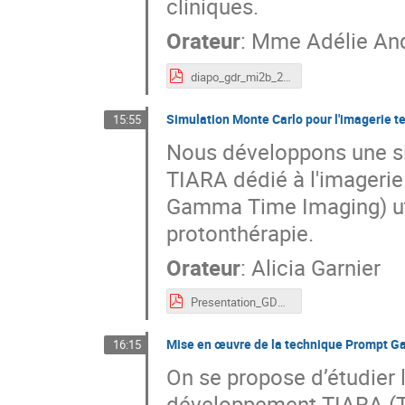
cliniques.
Orateur
:
Mme
Adélie An
diapo_gdr_mi2b_2024_adelie_andre.pdf
Simulation Monte Carlo pour l'imagerie
15:55
Nous développons une s
TIARA dédié à l'imageri
Gamma Time Imaging) uti
protonthérapie.
Orateur
:
Alicia Garnier
Presentation_GDR_Alicia_2024.pdf
Mise en œuvre de la technique Prompt G
16:15
On se propose d’étudier 
développement TIARA (Tof