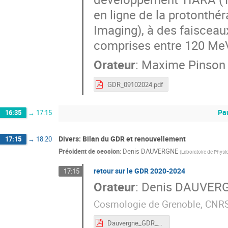
en ligne de la protonth
Imaging), à des faisceau
comprises entre 120 Me
Orateur
:
Maxime Pinson
GDR_09102024.pdf
Pa
16:35
→
17:15
Divers: Bilan du GDR et renouvellement
17:15
→
18:20
Président de session
:
Denis DAUVERGNE
(
Laboratoire de Phys
retour sur le GDR 2020-2024
17:15
Orateur
:
Denis DAUVER
Cosmologie de Grenoble, CNR
Dauvergne_GDR_20-24_2.pdf