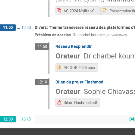
AG 2024 Mylife v0 .pdf
Divers: Thème transverse réseau des plateformes d'i
11:50
→
12:30
Président de session
:
Dr
charbel koumeir
(
GIP ARRONAX
)
Réseau Resplandir
11:50
Orateur
:
Dr
charbel koum
AG GDR 2024.pptx
Bilan du projet Flashmod
12:10
Orateur
:
Sophie Chiavas
Bilan_Flashmod.pdf
Dé
12:30
→
13:15