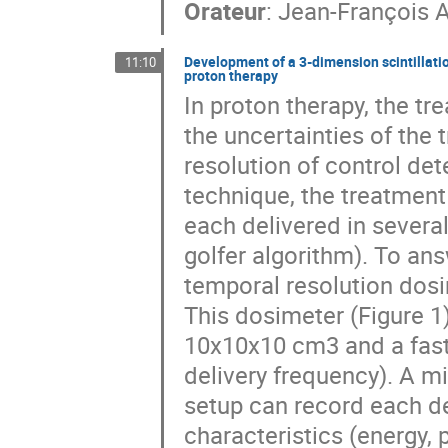
Orateur
:
Jean-François
Development of a 3-dimension scintillatio
11:10
proton therapy
In proton therapy, the tr
the uncertainties of the
resolution of control de
technique, the treatment
each delivered in several 
golfer algorithm). To an
temporal resolution dosi
This dosimeter (Figure 1)
10x10x10 cm3 and a fast
delivery frequency). A mi
setup can record each de
characteristics (energy, 