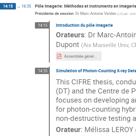
Pôle Imagerie: Méthodes et instruments en imageri
14:15
→
16:35
Présidents de session
:
Dr
Marc-Antoine Verdier
(
IJCLab - Unive
Introduction du pôle imagerie
14:15
Orateurs
:
Dr
Marc-Antoin
Dupont
(
Aix Marseille Univ,
Assemblée générale GDR 2024 Pôle imagerie (4).pdf
Simulation of Photon-Counting X-ray Det
14:35
This CIFRE thesis, condu
(DT) and the Centre de P
focuses on developing a
for photon-counting hybri
non-destructive testing a
Orateur
:
Mélissa LEROY