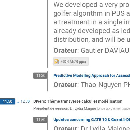
We developed a very prom
golfer algorithm in PBS a
a treatment in a single 
already developed as led 
distribution, and will be
Orateur
:
Gautier DAVIAU
GDR Mi2B.pptx
Predictive Modeling Approach for Assessi
11:30
Orateur
:
Thao-Nguyen 
Divers: Thème transverse calcul et modélisation
11:50
→
12:30
Président de session
:
Dr
Lydia Maigne
(
University Clermont Auv
Updates concerning GATE 10 & Geant4-
11:50
Orateur
:
Dr
Lydia Maigne