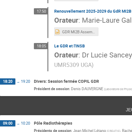
Renouvellement 2025-2029 du GdR Mi2B
17:50
Orateur
:
Marie-Laure Gal
GDR MI2B Assemblée Générale Annuelle Grenoble 2024 Renouvellement.pptx
Le GDR et l'INSB
18:05
Orateur
:
Dr
Lucie Sancey
UMR5309 UGA
)
Divers: Session fermée COPIL GDR
18:20
→
19:20
Président de session
:
Denis DAUVERGNE
(
Laboratoire de Phys
je
Pôle Radiothérapies
09:00
→
10:20
Présidents de session
:
Jean Michel Létang
,
Rache
(
CREATIS
)