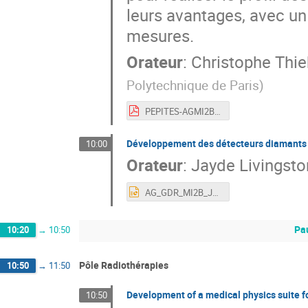
leurs avantages, avec un 
mesures.
Orateur
:
Christophe Thi
Polytechnique de Paris
)
PEPITES-AGMI2B-2024.pdf
Développement des détecteurs diamants 
10:00
Orateur
:
Jayde Livingsto
AG_GDR_MI2B_JLivingstone.pptx
Pa
10:20
→
10:50
Pôle Radiothérapies
10:50
→
11:50
Development of a medical physics suite f
10:50