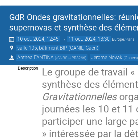
GdR Ondes gravitationnelles: réunio
supernovas et synthèse des élémen
10 oct. 2024, 12:45
→
11 oct. 2024, 13:30
Europe/Paris
salle 105, bâtiment BIP (GANIL, Caen)
Anthea FANTINA
,
Jerome Novak
(
{CNRS}UPR3266
)
(
Observa
Le groupe de travail «
Description
synthèse des élément
Gravitationnelles
orga
journées les 10 et 11 
participer une large 
» intéressée par la dé