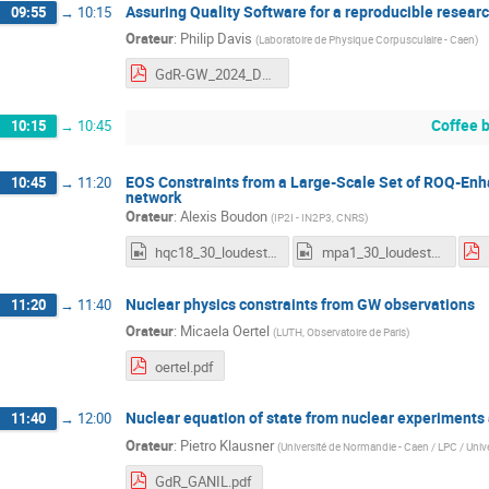
Assuring Quality Software for a reproducible resear
09:55
→
10:15
Orateur
:
Philip Davis
(
Laboratoire de Physique Corpusculaire - Caen
)
GdR-GW_2024_DAVIS_Philip.pdf
Coffee 
10:15
→
10:45
EOS Constraints from a Large-Scale Set of ROQ-En
10:45
→
11:20
network
Orateur
:
Alexis Boudon
(
IP2I - IN2P3, CNRS
)
hqc18_30_loudests.mp4
mpa1_30_loudests.mp4
Nuclear physics constraints from GW observations
11:20
→
11:40
Orateur
:
Micaela Oertel
(
LUTH, Observatoire de Paris
)
oertel.pdf
Nuclear equation of state from nuclear experiments
11:40
→
12:00
Orateur
:
Pietro Klausner
(
Université de Normandie - Caen / LPC / Univer
GdR_GANIL.pdf