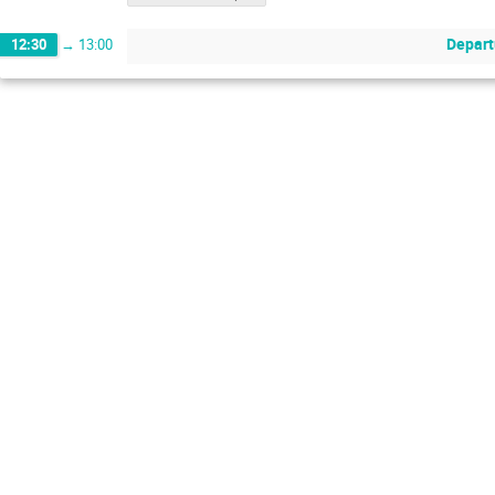
Depart
12:30
→
13:00