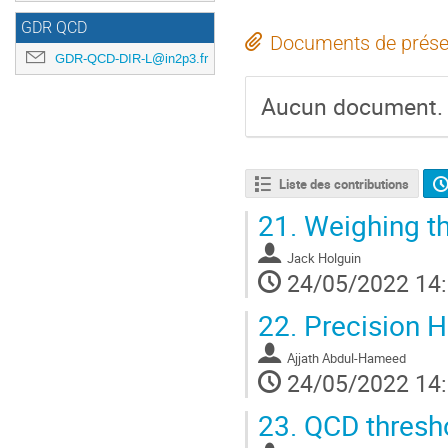
GDR QCD
Documents de prése
GDR-QCD-DIR-L@in2p3.fr
Aucun document.
Liste des contributions
21.
Weighing th
Jack Holguin
24/05/2022 14
22.
Precision H
Ajjath Abdul-Hameed
24/05/2022 14
23.
QCD thresho