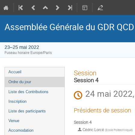
Assemblée Générale du GDR QCD
23–25 mai 2022
Fuseau horaire Europe/Paris
Menu
Session
Accueil
de
Session 4
Ordre du jour
l'événement
24 mai 2022,
Liste des Contributions
Inscription
Présidents de session
Liste des participants
Venue
Session 4
Cédric Lorcé
(
Ecole Politechnique
)
Accomodation