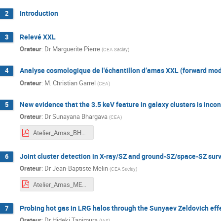
Introduction
2
Relevé XXL
3
Orateur
:
Dr
Marguerite Pierre
(
CEA Saclay
)
Analyse cosmologique de l'échantillon d’amas XXL (forward mod
4
Orateur
:
M.
Christian Garrel
(
CEA
)
New evidence that the 3.5 keV feature in galaxy clusters is incon
5
Orateur
:
Dr
Sunayana Bhargava
(
CEA
)
Atelier_Amas_BHARGAVA.pdf
Joint cluster detection in X-ray/SZ and ground-SZ/space-SZ surve
6
Orateur
:
Dr
Jean-Baptiste Melin
(
CEA Saclay
)
Atelier_Amas_MELIN.pdf
Probing hot gas in LRG halos through the Sunyaev Zeldovich eff
7
Orateur
:
Dr
Hideki Tanimura
(
IAS
)