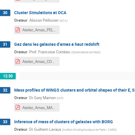
Cluster Simulations at OCA
30
Orateur
:
Alisson Pellissier
(
OCA
)
Atelier_Amas_PELLISSIER.pdf
Gaz dans les galaxies d’amas a haut redshift
31
Orateur
:
Prof.
Francoise Combes
(
Observatoire de Paris
)
Atelier_Amas_COMBES.pdf
12:30
Mass profiles of WINGS clusters and orbital shapes of their E, 
32
Orateur
:
Dr
Gary Mamon
(
IAP
)
Atelier_Amas_MAMON.pdf
Inference of mass of clusters of galaxies with BORG
33
Orateur
:
Dr
Guilhem Lavaux
(
Institut d'Astrophysique de Paris / CNRS
)