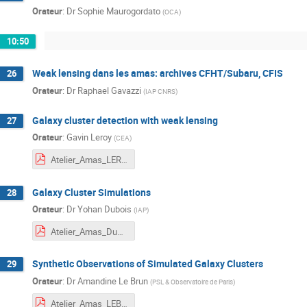
Orateur
:
Dr
Sophie Maurogordato
(
OCA
)
10:50
Weak lensing dans les amas: archives CFHT/Subaru, CFIS
26
Orateur
:
Dr
Raphael Gavazzi
(
IAP CNRS
)
Galaxy cluster detection with weak lensing
27
Orateur
:
Gavin Leroy
(
CEA
)
Atelier_Amas_LEROY.pdf
Galaxy Cluster Simulations
28
Orateur
:
Dr
Yohan Dubois
(
IAP
)
Atelier_Amas_Dubois.pdf
Synthetic Observations of Simulated Galaxy Clusters
29
Orateur
:
Dr
Amandine Le Brun
(
PSL & Observatoire de Paris
)
Atelier_Amas_LEBRUN.pdf