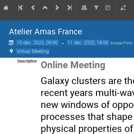
Atelier Amas France
10 déc. 2020, 09:00
→
11 déc. 2020, 18:00
Europe/Paris
Virtual Meeting
Online Meeting
Description
Galaxy clusters are th
recent years multi-w
new windows of oppor
processes that shape 
physical properties of