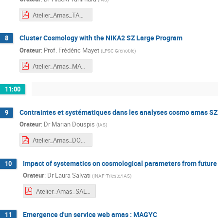
Atelier_Amas_TANIMURA.pdf
Cluster Cosmology with the NIKA2 SZ Large Program
8
Orateur
:
Prof.
Frédéric Mayet
(
LPSC Grenoble
)
Atelier_Amas_MAYET.pdf
11:00
Contraintes et systématiques dans les analyses cosmo amas SZ
9
Orateur
:
Dr
Marian Douspis
(
IAS
)
Atelier_Amas_DOUSPIS.pdf
Impact of systematics on cosmological parameters from future 
10
Orateur
:
Dr
Laura Salvati
(
INAF-Trieste/IAS
)
Atelier_Amas_SALVATI.pdf
Emergence d'un service web amas : MAGYC
11