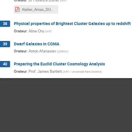
(
IAP
)
Atelier_Amas_DURRET.pdf
Physical properties of Brightest Cluster Galaxies up to redshif
38
Orateur
:
Aline Chu
(
IAP
)
Dwarf Galaxies in COMA
39
Orateur
:
Anton Afanasiev
(
LERMA
)
Preparing the Euclid Cluster Cosmology Analysis
40
Orateur
:
Prof.
James Bartlett
(
APC - Université Paris Diderot
)