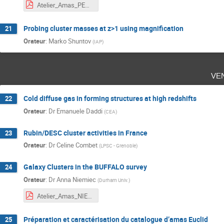
Atelier_Amas_PERDEREAU.pdf
Probing cluster masses at z>1 using magnification
21
Orateur
:
Marko Shuntov
(
IAP
)
ve
Cold diffuse gas in forming structures at high redshifts
22
Orateur
:
Dr
Emanuele Daddi
(
CEA
)
Rubin/DESC cluster activities in France
23
Orateur
:
Dr
Celine Combet
(
LPSC - Grenoble
)
Galaxy Clusters in the BUFFALO survey
24
Orateur
:
Dr
Anna Niemiec
(
Durham Univ.
)
Atelier_Amas_NIEMIEC.pdf
Préparation et caractérisation du catalogue d’amas Euclid
25