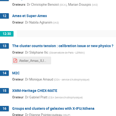
Orateurs
:
Dr
Christophe Benoist
,
Marian Douspis
(
OCA
)
(
IAS
)
Amas et Super-Amas
12
Orateur
:
Dr
Nabila Aghanim
(
IAS
)
12:30
The cluster counts tension : calibration issue or new physics ?
13
Orateur
:
Dr
Stéphane Ilic
(
Observatoire de Paris - LERMA
)
Atelier_Amas_ILIC.pdf
M2C
14
Orateur
:
Dr
Monique Arnaud
(
CEA - service d'Astrophysique
)
XMM-Heritage CHEX-MATE
15
Orateur
:
Dr
Gabriel Pratt
(
CEA Service d'Astrophysique
)
Groups and clusters of galaxies with X-IFU/Athena
16
Orateur
:
Dr
Etienne Pointecouteau
(
IRAP
)