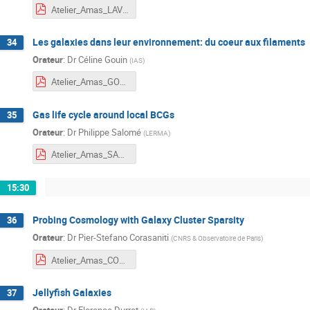
Atelier_Amas_LAVAUX.pdf
Les galaxies dans leur environnement: du coeur aux filaments
34
Orateur
:
Dr
Céline Gouin
(
IAS
)
Atelier_Amas_GOUIN.pdf
Gas life cycle around local BCGs
35
Orateur
:
Dr
Philippe Salomé
(
LERMA
)
Atelier_Amas_SALOME.pdf
15:30
Probing Cosmology with Galaxy Cluster Sparsity
36
Orateur
:
Dr
Pier-Stefano Corasaniti
(
CNRS & Observatoire de Paris
)
Atelier_Amas_CORASANITI.pdf
Jellyfish Galaxies
37
Orateur
:
Dr
Florence Durret