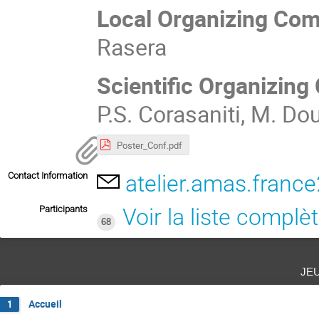
Local Organizing Com
Rasera
Scientific Organizin
P.S. Corasaniti, M. Dou
Poster_Conf.pdf
Contact Information
atelier.amas.fran
Participants
Voir la liste complè
68
je
Accueil
1