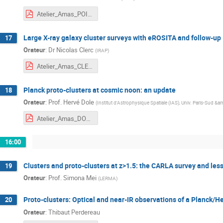
Atelier_Amas_POINTECOUTEAU.pdf
Large X-ray galaxy cluster surveys with eROSITA and follow-up
17
Orateur
:
Dr
Nicolas Clerc
(
IRAP
)
Atelier_Amas_CLERC.pdf
Planck proto-clusters at cosmic noon: an update
18
Orateur
:
Prof.
Hervé Dole
(
Institut d'Astrophysique Spatiale (IAS), Univ. Paris-Sud &
Atelier_Amas_DOLE.pdf
16:00
Clusters and proto-clusters at z>1.5: the CARLA survey and less
19
Orateur
:
Prof.
Simona Mei
(
LERMA
)
Proto-clusters: Optical and near-IR observations of a Planck/He
20
Orateur
:
Thibaut Perdereau