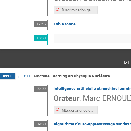
Discrimination gamma/neutron : implémentation
Table ronde
17:45
18:30
me
Machine Learning en Physique Nucléaire
09:00
→
13:00
Intelligence artificielle et machine learn
09:00
Orateur
:
Marc ERNOUL
MLscenarionucleaires.pdf
Algorithme d'auto-apprentissage sur des s
09:30