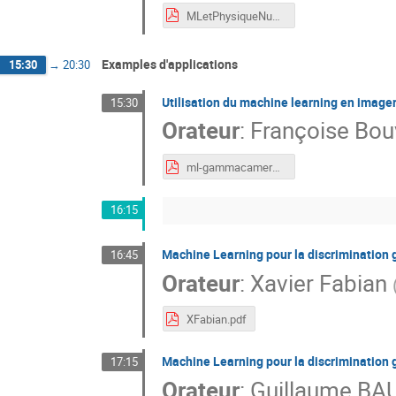
MLetPhysiqueNucleaire.pdf
Examples d'applications
15:30
→
20:30
Utilisation du machine learning en imager
15:30
Orateur
:
Françoise Bou
ml-gammacamera-imnc-FB-oct19.pdf
16:15
Machine Learning pour la discrimination
16:45
Orateur
:
Xavier Fabian
XFabian.pdf
Machine Learning pour la discriminatio
17:15
Orateur
:
Guillaume BA