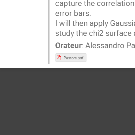
capture the correlation
error bars.
I will then apply Gauss
study the chi2 surface
Orateur
:
Alessandro Pa
Pastore.pdf