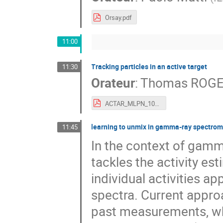
Orsay.pdf
11:00
Tracking particles in an active target
11:30
Orateur
:
Thomas ROG
ACTAR_MLPN_10-2019.pdf
learning to unmix in gamma-ray spectrom
11:45
In the context of gamm
tackles the activity e
individual activities a
spectra. Current approa
past measurements, wh