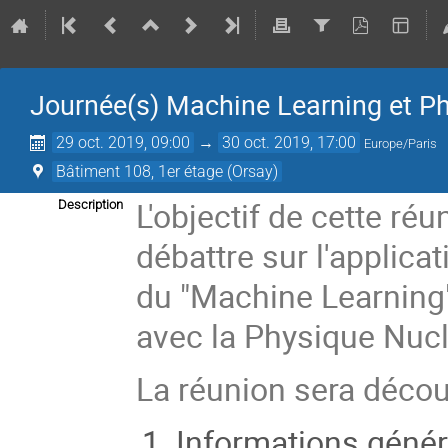
Journée(s) Machine Learning et Ph
29 oct. 2019, 09:00
→
30 oct. 2019, 17:00
Europe/Paris
Bâtiment 108, 1er étage (Orsay)
L'objectif de cette réu
Description
débattre sur l'applica
du "Machine Learning" 
avec la Physique Nucl
La réunion sera décou
Informations géné