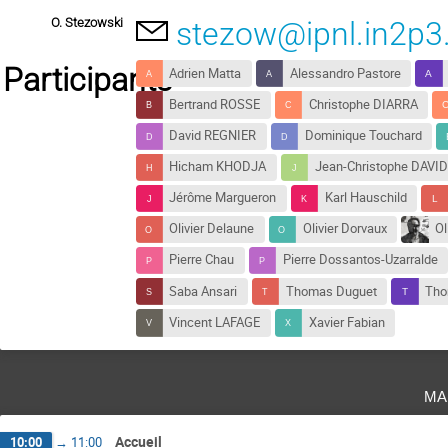
O. Stezowski
stezow@ipnl.in2p3.
Participants
Adrien Matta
Alessandro Pastore
Bertrand ROSSE
Christophe DIARRA
David REGNIER
Dominique Touchard
Hicham KHODJA
Jean-Christophe DAVID
Jérôme Margueron
Karl Hauschild
Olivier Delaune
Olivier Dorvaux
Ol
Pierre Chau
Pierre Dossantos-Uzarralde
Saba Ansari
Thomas Duguet
Tho
Vincent LAFAGE
Xavier Fabian
ma
Accueil
10:00
→
11:00