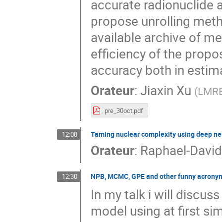
accurate radionuclide a
propose unrolling metho
available archive of m
efficiency of the prop
accuracy both in estim
Orateur
:
Jiaxin Xu
(
LMRE
pre_30oct.pdf
Taming nuclear complexity using deep ne
12:00
Orateur
:
Raphael-David
NPB, MCMC, GPE and other funny acrony
12:30
In my talk i will discu
model using at first s