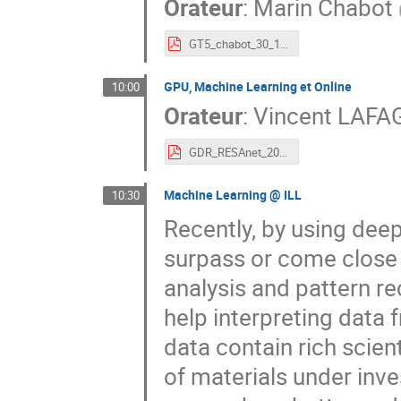
Orateur
:
Marin Chabot
GT5_chabot_30_10_2019.pdf
GPU, Machine Learning et Online
10:00
Orateur
:
Vincent LAFA
GDR_RESAnet_201910.2.pdf
Machine Learning @ ILL
10:30
Recently, by using dee
surpass or come clos
analysis and pattern r
help interpreting data
data contain rich scien
of materials under inve