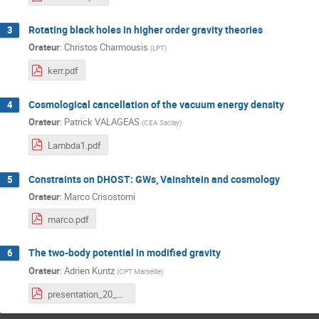
Rotating black holes in higher order gravity theories
3
Orateur
:
Christos Charmousis
(
LPT
)
kerr.pdf
Cosmological cancellation of the vacuum energy density
4
Orateur
:
Patrick VALAGEAS
(
CEA Saclay
)
Lambda1.pdf
Constraints on DHOST: GWs, Vainshtein and cosmology
5
Orateur
:
Marco Crisostomi
marco.pdf
The two-body potential in modified gravity
6
Orateur
:
Adrien Kuntz
(
CPT Marseille
)
presentation_20_05.pdf