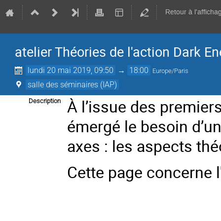
Retour à l'afficha
atelier Théories de l'action Dark En
lundi 20 mai 2019, 09:50
→
18:00
Europe/Paris
salle des séminaires (IAP)
À l’issue des premier
Description
émergé le besoin d’un
axes : les aspects thé
Cette page concerne l'