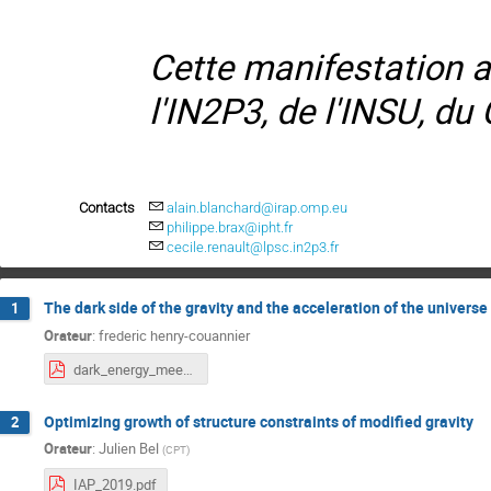
Cette manifestation a 
l'IN2P3, de l'INSU, 
Contacts
alain.blanchard@irap.omp.eu
philippe.brax@ipht.fr
cecile.renault@lpsc.in2p3.fr
The dark side of the gravity and the acceleration of the universe
1
Orateur
:
frederic henry-couannier
dark_energy_meeting.pdf
Optimizing growth of structure constraints of modified gravity
2
Orateur
:
Julien Bel
(
CPT
)
IAP_2019.pdf