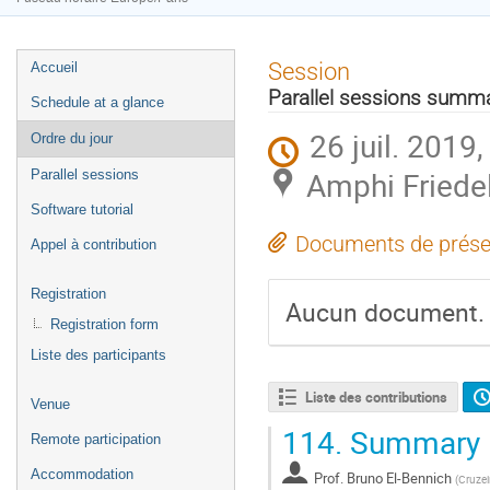
Menu
Session
Accueil
de
Parallel sessions summ
Schedule at a glance
l'événement
26 juil. 2019
Ordre du jour
Amphi Friedel
Parallel sessions
Software tutorial
Documents de prése
Appel à contribution
Registration
Aucun document.
Registration form
Liste des participants
Liste des contributions
Venue
114.
Summary 1
Remote participation
Accommodation
Prof.
Bruno El-Bennich
(
Cruzei