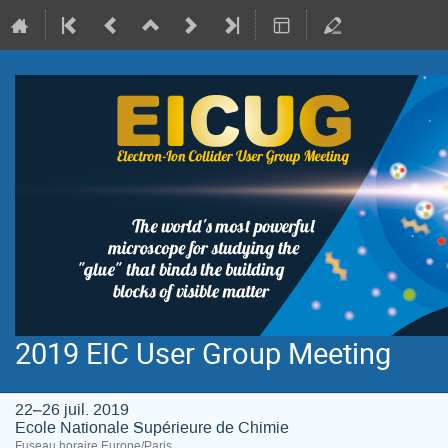
2019 EIC User Group Meeting
22–26 juil. 2019
Ecole Nationale Supérieure de Chimie
Fuseau horaire Europe/Paris