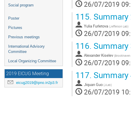
26/07/2019 09
Social program
115.
Summary 2:
Poster
Yulia Furletova
(
Jefferson Lab
)
Pictures
26/07/2019 09
Previous meetings
116.
Summary 3
International Advisory
Committee
Alexander Kiselev
(
Brookhaven 
26/07/2019 09
Local Organizing Committee
117.
Summary 4
2019 EICUG Meeting
eicug2019@ipno.in2p3.fr
Jiquan Guo
(
JLab
)
26/07/2019 10